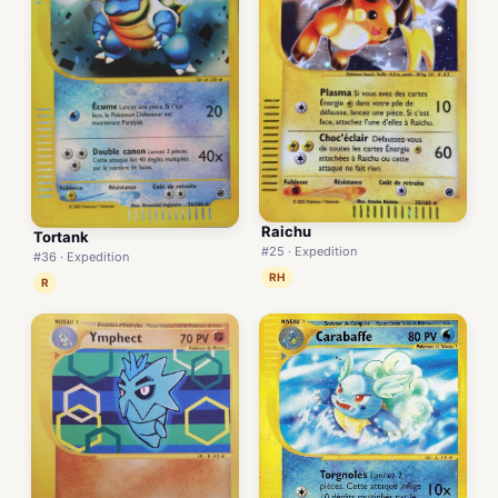
Raichu
Tortank
#25 · Expedition
#36 · Expedition
RH
R