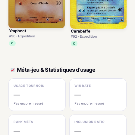
Ymphect
Carabaffe
#90 · Expedition
#92 · Expedition
C
C
Méta-jeu & Statistiques d'usage
USAGE TOURNOIS
WIN RATE
—
—
Pas encore mesuré
Pas encore mesuré
RANK MÉTA
INCLUSION RATIO
—
—