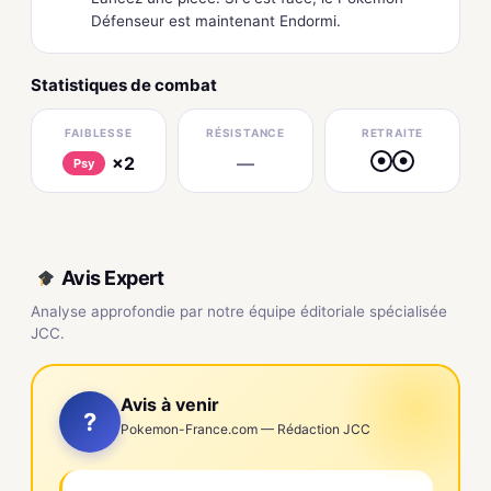
Défenseur est maintenant Endormi.
Statistiques de combat
FAIBLESSE
RÉSISTANCE
RETRAITE
×2
—
●
●
Psy
Avis Expert
Analyse approfondie par notre équipe éditoriale spécialisée
JCC.
Avis à venir
?
Pokemon-France.com — Rédaction JCC