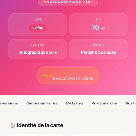
HOLOGRAPHIQUE RARE
TYPE
PV
70
Psy
HP
RARETÉ
ÉTAPE
holographique rare
Pokémon de base
★
★
★
★
★
—
/10
ÉVALUATION À VENIR
s versions
Cartes similaires
Méta-jeu
Prix & marché
Illus
Identité de la carte