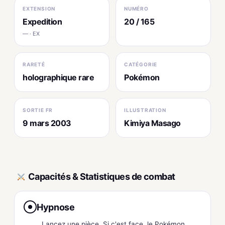
EXTENSION
NUMÉRO
Expedition
20 / 165
— · EX
RARETÉ
CATÉGORIE
holographique rare
Pokémon
SORTIE FR
ILLUSTRATION
9 mars 2003
Kimiya Masago
Capacités & Statistiques de combat
Hypnose
●
Lancez une pièce. Si c'est face, le Pokémon