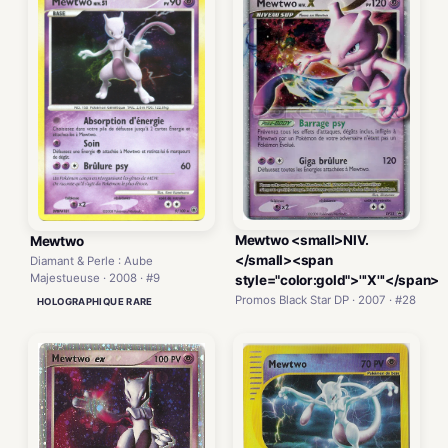
Mewtwo <small>NIV.
Mewtwo
</small><span
Diamant & Perle : Aube
Majestueuse · 2008 · #9
style="color:gold">'''X'''</span>
Promos Black Star DP · 2007 · #28
HOLOGRAPHIQUE RARE