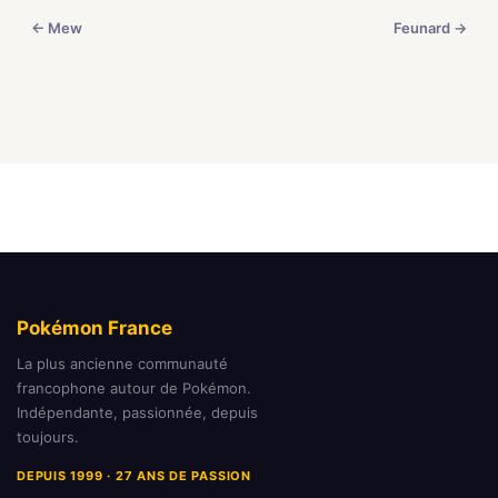
← Mew
Feunard →
Pokémon France
La plus ancienne communauté
francophone autour de Pokémon.
Indépendante, passionnée, depuis
toujours.
DEPUIS 1999 · 27 ANS DE PASSION