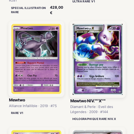
#281
ULTRA RARE V1
428,00
SPECIAL ILLUSTRATION
RARE
€
Mewtwo
Mewtwo NIV.'''''X'''''
Alliance Infaillible · 2019 · #75
Diamant & Perle : Eveil des
Légendes · 2009 · #144
RARE V1
HOLOGRAPHIQUE RARE NIV.X