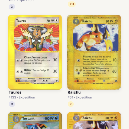
RH
C
Tauros
Raichu
#133 · Expedition
#61 · Expedition
C
R