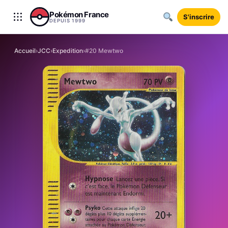
Aller au contenu
Pokémon France
S'inscrire
DEPUIS 1999
Accueil
›
JCC
›
Expedition
›
#20 Mewtwo