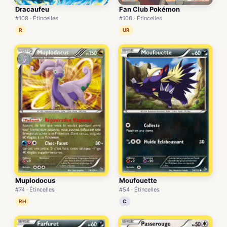
Dracaufeu
Fan Club Pokémon
#108 · Étincelles
#106 · Étincelles
R
UR
Muplodocus
Moufouette
#74 · Étincelles
#54 · Étincelles
RH
C