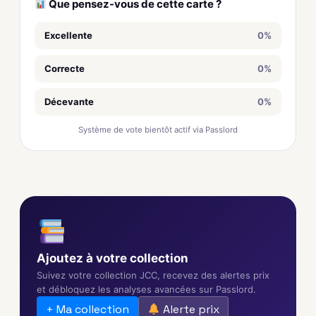
Que pensez-vous de cette carte ?
Excellente
0%
Correcte
0%
Décevante
0%
Système de vote bientôt actif via Passlord
Ajoutez à votre collection
Suivez votre collection JCC, recevez des alertes prix
et débloquez les analyses avancées sur Passlord.
+ Ma collection
Alerte prix