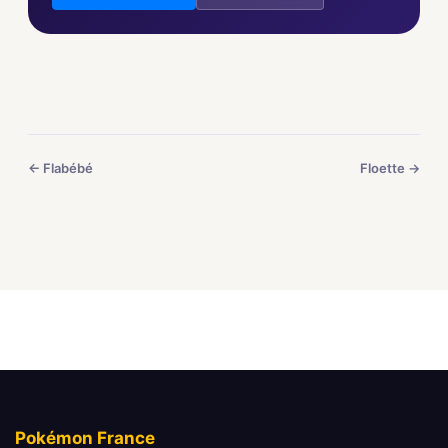
← Flabébé
Floette →
Pokémon France