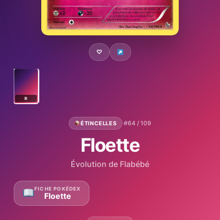
♡
R
·
#64 / 109
ÉTINCELLES
Floette
Évolution de Flabébé
FICHE POKÉDEX
Floette