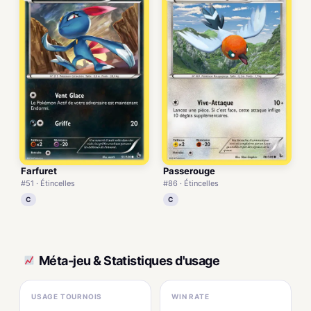
Farfuret
Passerouge
#51 · Étincelles
#86 · Étincelles
C
C
Méta-jeu & Statistiques d'usage
USAGE TOURNOIS
WIN RATE