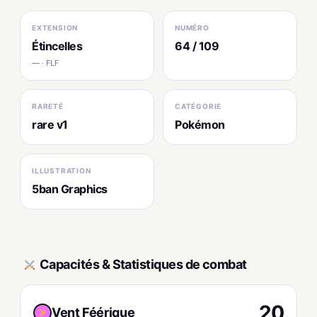
EXTENSION
NUMÉRO
Étincelles
64 / 109
— · FLF
RARETÉ
CATÉGORIE
rare v1
Pokémon
ILLUSTRATION
5ban Graphics
Capacités & Statistiques de combat
20
Vent Féérique