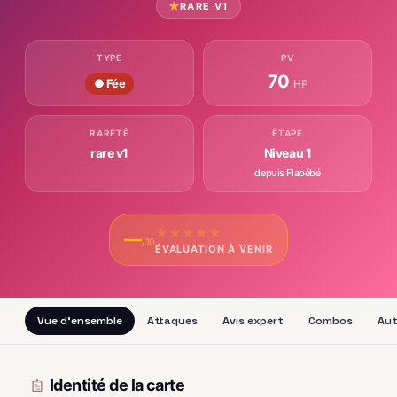
RARE V1
TYPE
PV
70
● Fée
HP
RARETÉ
ÉTAPE
rare v1
Niveau 1
depuis Flabébé
★
★
★
★
★
—
/10
ÉVALUATION À VENIR
Vue d'ensemble
Attaques
Avis expert
Combos
Aut
Identité de la carte