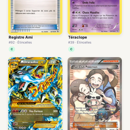
Registre Ami
Téraclope
#92 · Étincelles
#39 · Étincelles
C
C