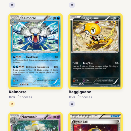
C
C
Kaimorse
Baggiguane
#26 · Étincelles
#58 · Étincelles
R
C