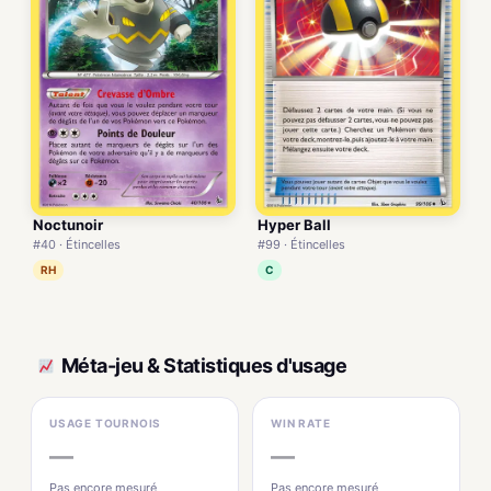
Noctunoir
Hyper Ball
#40 · Étincelles
#99 · Étincelles
RH
C
Méta-jeu & Statistiques d'usage
USAGE TOURNOIS
WIN RATE
—
—
Pas encore mesuré
Pas encore mesuré