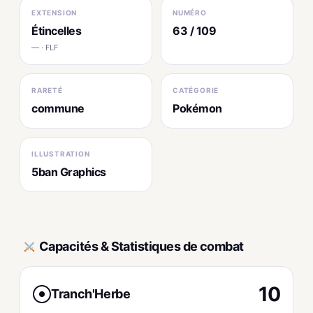
EXTENSION
NUMÉRO
Étincelles
63 / 109
— · FLF
RARETÉ
CATÉGORIE
commune
Pokémon
ILLUSTRATION
5ban Graphics
Capacités & Statistiques de combat
10
Tranch'Herbe
●