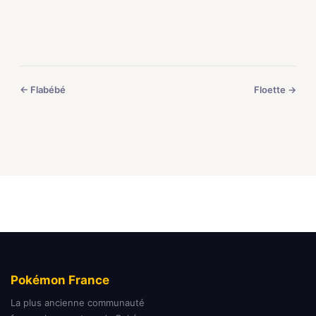
← Flabébé
Floette →
Pokémon France
La plus ancienne communauté