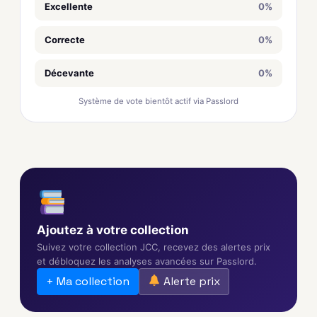
Excellente
0%
Correcte
0%
Décevante
0%
Système de vote bientôt actif via Passlord
Ajoutez à votre collection
Suivez votre collection JCC, recevez des alertes prix
et débloquez les analyses avancées sur Passlord.
+ Ma collection
Alerte prix