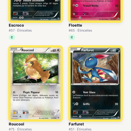
Escroco
Floette
#57 · Étincelles
#65 · Étincelles
C
C
Roucool
Farfuret
#75 · Étincelles
#51 · Étincelles