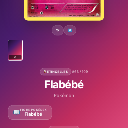
♡
C
·
#63 / 109
ÉTINCELLES
Flabébé
Pokémon
FICHE POKÉDEX
Flabébé