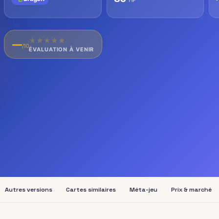
★
★
★
★
★
—
/10
ÉVALUATION À VENIR
Autres versions
Cartes similaires
Méta-jeu
Prix & marché