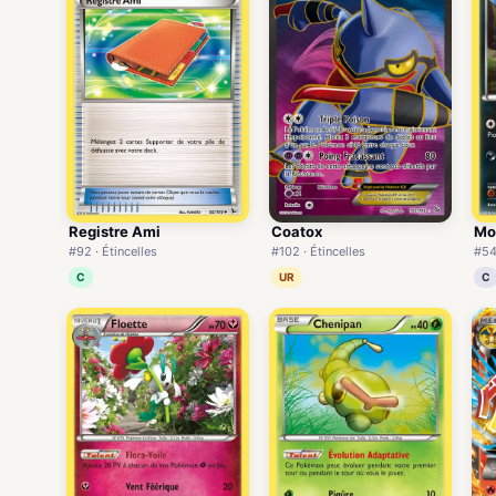
Registre Ami
Coatox
Mo
#92 · Étincelles
#102 · Étincelles
#54 
C
UR
C