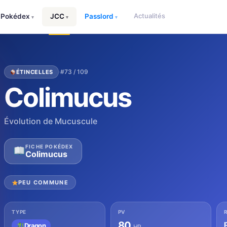
Actualités
Pokédex
JCC
Passlord
▾
▾
▾
·
#73 / 109
ÉTINCELLES
Colimucus
Évolution de Mucuscule
FICHE POKÉDEX
Colimucus
PEU COMMUNE
TYPE
PV
80
Dragon
HP