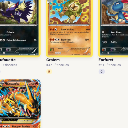
ufouette
Grolem
Farfuret
· Étincelles
#47 · Étincelles
#51 · Étincelles
R
C