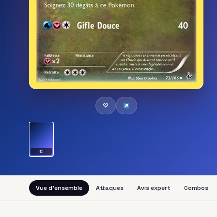
♡
C
Vue d'ensemble
Attaques
Avis expert
Combos