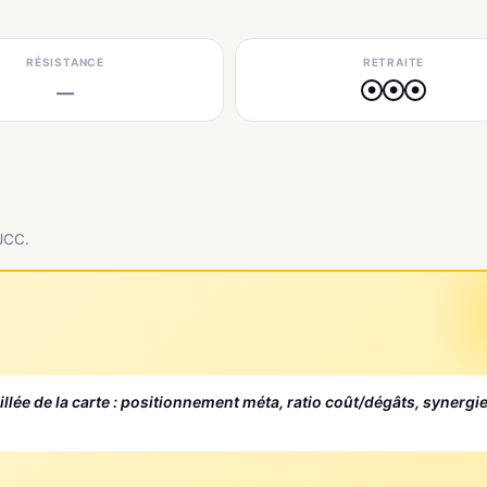
RÉSISTANCE
RETRAITE
—
●
●
●
 JCC.
aillée de la carte : positionnement méta, ratio coût/dégâts, synergi