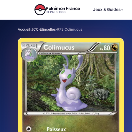
Aller au contenu
Pokémon France
Jeux & Guides
▾
DEPUIS 1999
Accueil
›
JCC
›
Étincelles
›
#73 Colimucus