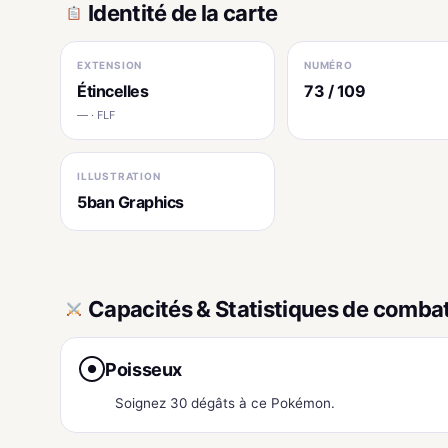
Identité de la carte
EXTENSION
NUMÉRO
Étincelles
73 / 109
— · FLF
ILLUSTRATION
5ban Graphics
Capacités & Statistiques de comba
Poisseux
●
Soignez 30 dégâts à ce Pokémon.