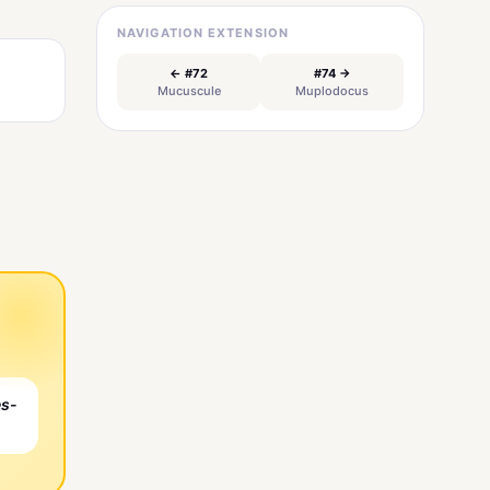
NAVIGATION EXTENSION
← #72
#74 →
Mucuscule
Muplodocus
es-