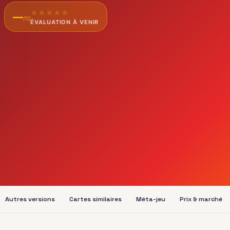
★
★
★
★
★
—
/10
ÉVALUATION À VENIR
Autres versions
Cartes similaires
Méta-jeu
Prix & marché