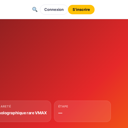
Connexion
S'inscrire
RARETÉ
ÉTAPE
holographique rare VMAX
—