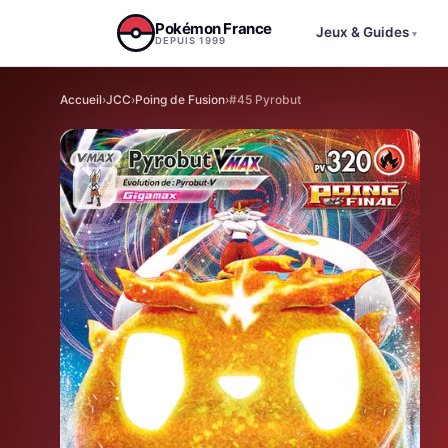
Aller au contenu
Pokémon France
Jeux & Guides
▾
DEPUIS 1999
Accueil
›
JCC
›
Poing de Fusion
›
#45 Pyrobut