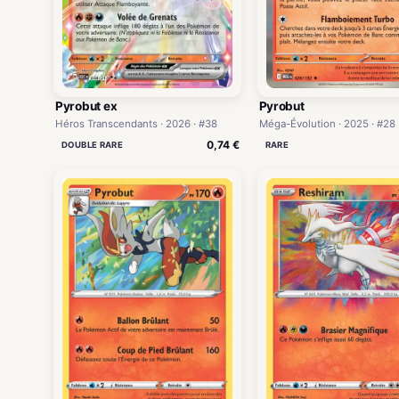
Pyrobut ex
Pyrobut
Héros Transcendants · 2026 · #38
Méga-Évolution · 2025 · #28
0,74 €
DOUBLE RARE
RARE