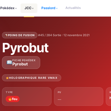
Actualités
Pokédex
JCC
Passlord
▾
▾
▾
·
#45 / 284
·
Sortie : 12 novembre 2021
POING DE FUSION
Pyrobut
FICHE POKÉDEX
Pyrobut
HOLOGRAPHIQUE RARE VMAX
TYPE
PV
Feu
—