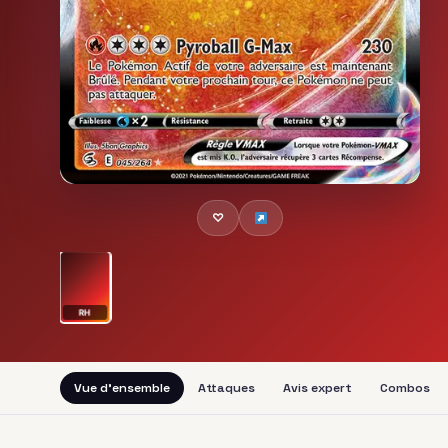
♡
RH
Vue d'ensemble
Attaques
Avis expert
Combos