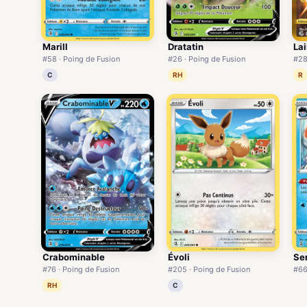
Marill
Dratatin
Lai
#58 · Poing de Fusion
#26 · Poing de Fusion
#28
C
RH
R
Se
Crabominable
Évoli
#66
#76 · Poing de Fusion
#205 · Poing de Fusion
RH
C