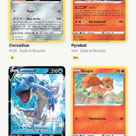
Corvaillus
Pyrobut
#135 · Épée et Bouclier
#34 · Épée et Bouclier
R
RH