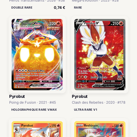
Héros Transcendants · 2026 · #38
Méga-Évolution · 2025 · #28
0,74 €
DOUBLE RARE
RARE
Pyrobut
Pyrobut
Poing de Fusion · 2021 · #45
Clash des Rebelles · 2020 · #178
HOLOGRAPHIQUE RARE VMAX
ULTRA RARE V1