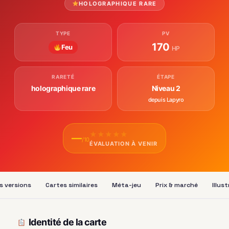
HOLOGRAPHIQUE RARE
TYPE
PV
170
Feu
HP
RARETÉ
ÉTAPE
holographique rare
Niveau 2
depuis Lapyro
★
★
★
★
★
—
/10
ÉVALUATION À VENIR
s versions
Cartes similaires
Méta-jeu
Prix & marché
Illus
Identité de la carte