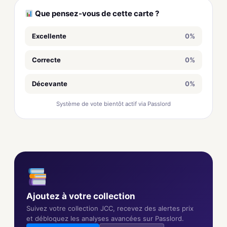
Que pensez-vous de cette carte ?
Excellente
0%
Correcte
0%
Décevante
0%
Système de vote bientôt actif via Passlord
Ajoutez à votre collection
Suivez votre collection JCC, recevez des alertes prix
et débloquez les analyses avancées sur Passlord.