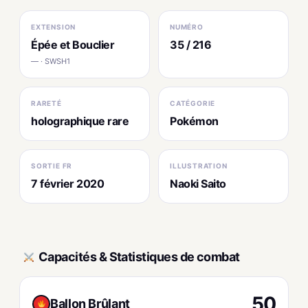
EXTENSION
NUMÉRO
Épée et Bouclier
35 / 216
— · SWSH1
RARETÉ
CATÉGORIE
holographique rare
Pokémon
SORTIE FR
ILLUSTRATION
7 février 2020
Naoki Saito
Capacités & Statistiques de combat
50
Ballon Brûlant