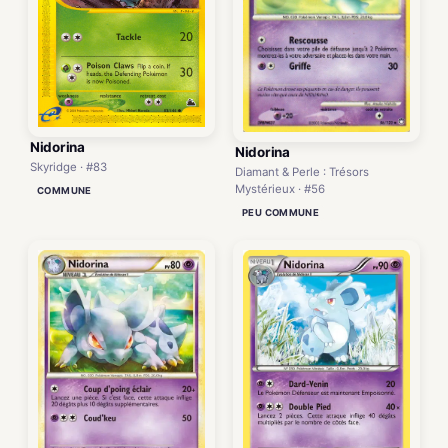
Nidorina
Nidorina
Skyridge · #83
Diamant & Perle : Trésors
Mystérieux · #56
COMMUNE
PEU COMMUNE