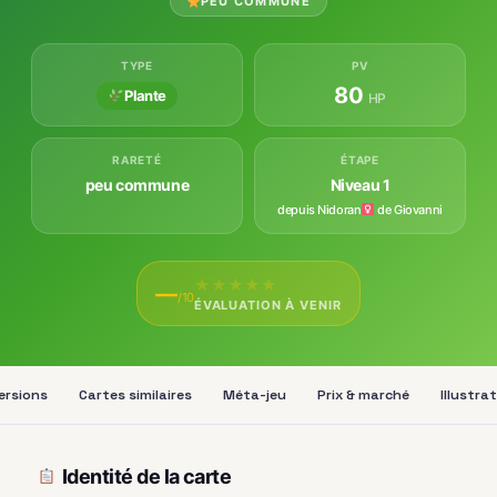
PEU COMMUNE
TYPE
PV
80
Plante
HP
RARETÉ
ÉTAPE
peu commune
Niveau 1
depuis Nidoran
de Giovanni
★
★
★
★
★
—
/10
ÉVALUATION À VENIR
ersions
Cartes similaires
Méta-jeu
Prix & marché
Illustra
Identité de la carte