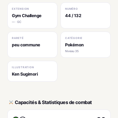
EXTENSION
NUMÉRO
Gym Challenge
44 / 132
— · GC
RARETÉ
CATÉGORIE
peu commune
Pokémon
Niveau 35
ILLUSTRATION
Ken Sugimori
Capacités & Statistiques de combat