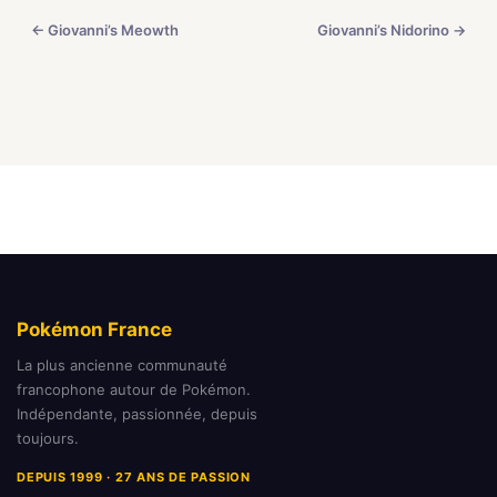
← Giovanni’s Meowth
Giovanni’s Nidorino →
Pokémon France
La plus ancienne communauté
francophone autour de Pokémon.
Indépendante, passionnée, depuis
toujours.
DEPUIS 1999 · 27 ANS DE PASSION