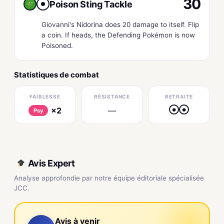
30
Poison Sting Tackle
●
Giovanni's Nidorina does 20 damage to itself. Flip
a coin. If heads, the Defending Pokémon is now
Poisoned.
Statistiques de combat
FAIBLESSE
RÉSISTANCE
RETRAITE
×2
—
●
●
Psy
Avis Expert
Analyse approfondie par notre équipe éditoriale spécialisée
JCC.
Avis à venir