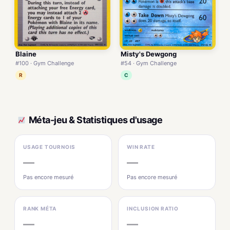
Blaine
Misty's Dewgong
#100 · Gym Challenge
#54 · Gym Challenge
R
C
Méta-jeu & Statistiques d'usage
USAGE TOURNOIS
WIN RATE
—
—
Pas encore mesuré
Pas encore mesuré
RANK MÉTA
INCLUSION RATIO
—
—