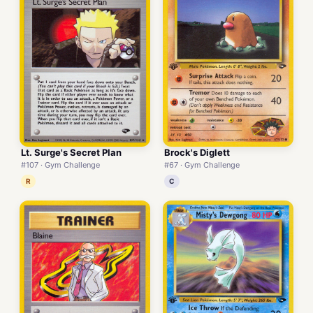
Lt. Surge's Secret Plan
Brock's Diglett
#107 · Gym Challenge
#67 · Gym Challenge
R
C