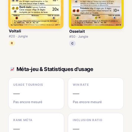
Voltali
Osselait
#20 · Jungle
#50 · Jungle
R
C
Méta-jeu & Statistiques d'usage
USAGE TOURNOIS
WIN RATE
—
—
Pas encore mesuré
Pas encore mesuré
RANK MÉTA
INCLUSION RATIO
—
—