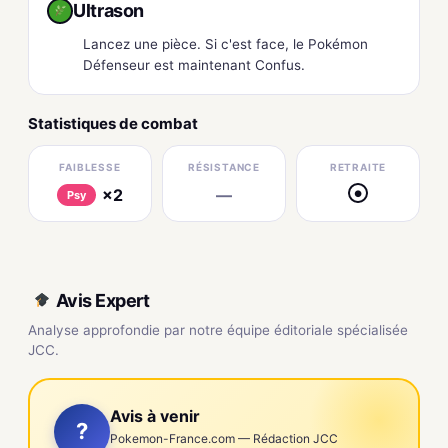
Ultrason
Lancez une pièce. Si c'est face, le Pokémon
Défenseur est maintenant Confus.
Statistiques de combat
FAIBLESSE
RÉSISTANCE
RETRAITE
×2
—
●
Psy
Avis Expert
Analyse approfondie par notre équipe éditoriale spécialisée
JCC.
Avis à venir
?
Pokemon-France.com — Rédaction JCC