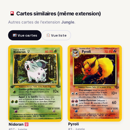
Cartes similaires (même extension)
Autres cartes de l'extension
Jungle
.
Vue cartes
Vue liste
Pyroli
Nidoran
#3 · Jungle
#57 · Jungle