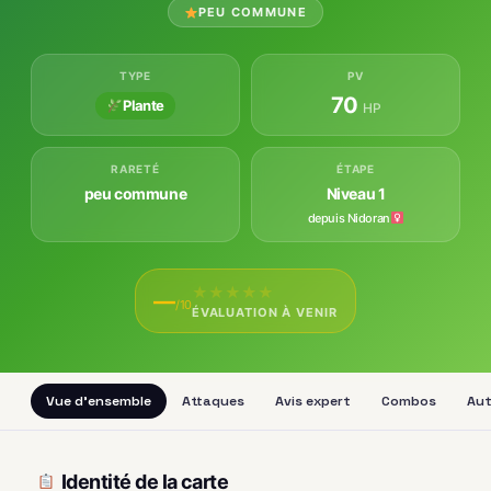
PEU COMMUNE
TYPE
PV
70
Plante
HP
RARETÉ
ÉTAPE
peu commune
Niveau 1
depuis Nidoran
★
★
★
★
★
—
/10
ÉVALUATION À VENIR
Vue d'ensemble
Attaques
Avis expert
Combos
Aut
Identité de la carte