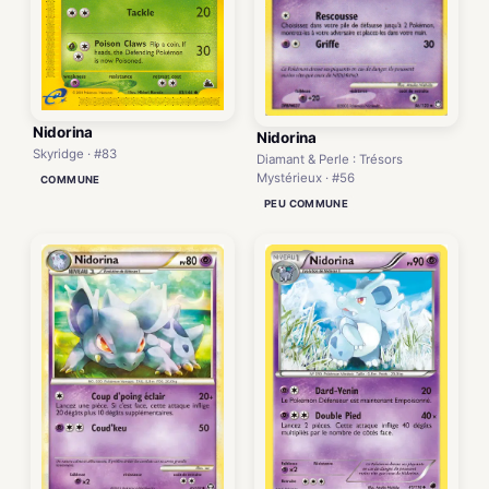
Nidorina
Nidorina
Skyridge · #83
Diamant & Perle : Trésors
Mystérieux · #56
COMMUNE
PEU COMMUNE