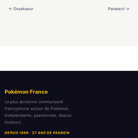
← Ossatueur
Parasect →
Pokémon France
La plus ancienne communauté
francophone autour de Pokémon.
Indépendante, passionnée, depuis
toujours.
DEPUIS 1999 · 27 ANS DE PASSION