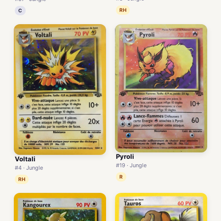
RH
C
Pyroli
Voltali
#19 · Jungle
#4 · Jungle
R
RH