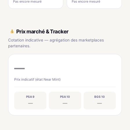
Pas encore mesuré
Pas encore mesuré
Prix marché & Tracker
Cotation indicative — agrégation des marketplaces
partenaires.
—
Prix indicatif (état Near Mint)
PSA 9
PSA 10
BGS 10
—
—
—