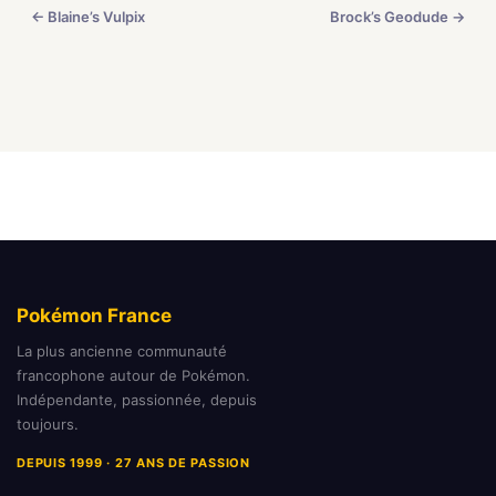
← Blaine’s Vulpix
Brock’s Geodude →
Pokémon France
La plus ancienne communauté
francophone autour de Pokémon.
Indépendante, passionnée, depuis
toujours.
DEPUIS 1999 · 27 ANS DE PASSION