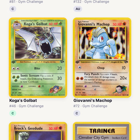
#81 · Gym Challenge
#132 · Gym Challenge
C
AU
Koga's Golbat
Giovanni's Machop
#46 · Gym Challenge
#72 · Gym Challenge
C
C