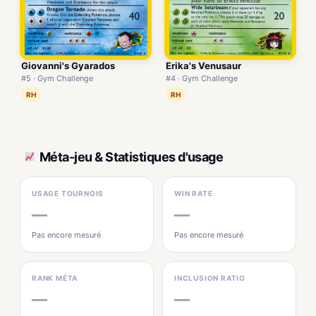
Giovanni's Gyarados
Erika's Venusaur
#5 · Gym Challenge
#4 · Gym Challenge
RH
RH
Méta-jeu & Statistiques d'usage
USAGE TOURNOIS
WIN RATE
—
—
Pas encore mesuré
Pas encore mesuré
RANK MÉTA
INCLUSION RATIO
—
—