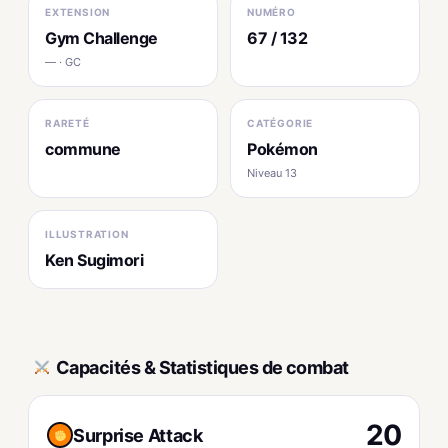
EXTENSION
NUMÉRO
Gym Challenge
67 / 132
— · GC
RARETÉ
CATÉGORIE
commune
Pokémon
Niveau 13
ILLUSTRATION
Ken Sugimori
Capacités & Statistiques de combat
20
Surprise Attack