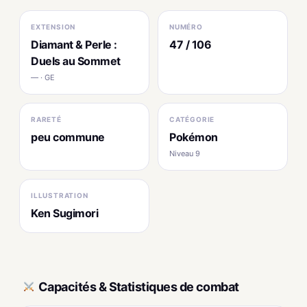
EXTENSION
NUMÉRO
Diamant & Perle :
47 / 106
Duels au Sommet
— · GE
RARETÉ
CATÉGORIE
peu commune
Pokémon
Niveau 9
ILLUSTRATION
Ken Sugimori
Capacités & Statistiques de combat