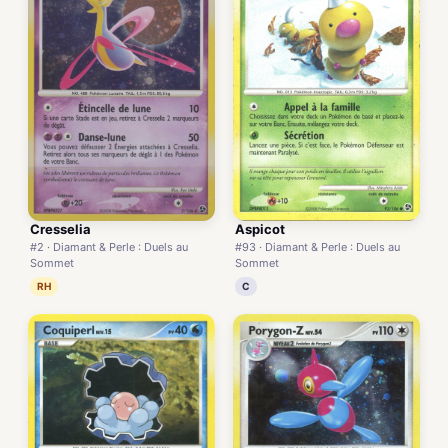
Cresselia
Aspicot
#2 · Diamant & Perle : Duels au
#93 · Diamant & Perle : Duels au
Sommet
Sommet
RH
C