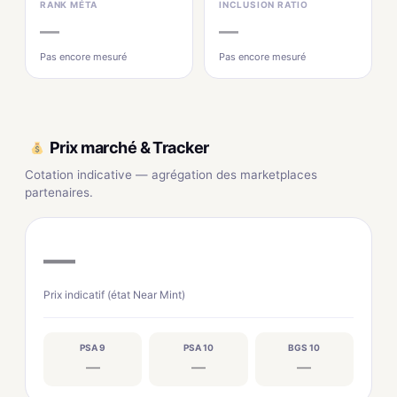
RANK MÉTA
INCLUSION RATIO
—
—
Pas encore mesuré
Pas encore mesuré
Prix marché & Tracker
Cotation indicative — agrégation des marketplaces
partenaires.
—
Prix indicatif (état Near Mint)
PSA 9
PSA 10
BGS 10
—
—
—