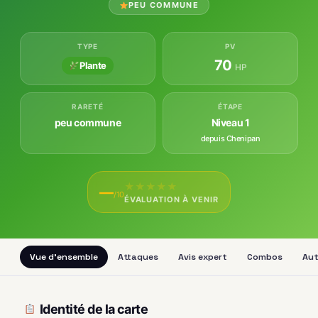
PEU COMMUNE
TYPE
PV
70
Plante
HP
RARETÉ
ÉTAPE
peu commune
Niveau 1
depuis Chenipan
★
★
★
★
★
—
/10
ÉVALUATION À VENIR
Vue d'ensemble
Attaques
Avis expert
Combos
Aut
Identité de la carte