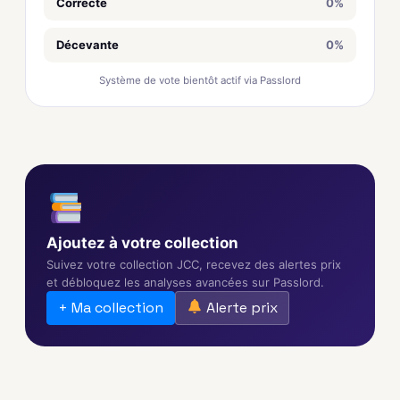
Correcte
0%
Décevante
0%
Système de vote bientôt actif via Passlord
Ajoutez à votre collection
Suivez votre collection JCC, recevez des alertes prix
et débloquez les analyses avancées sur Passlord.
+ Ma collection
Alerte prix