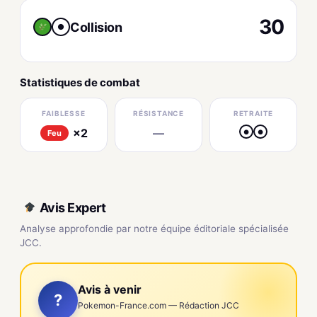
30
Collision
●
Statistiques de combat
FAIBLESSE
RÉSISTANCE
RETRAITE
×2
—
●
●
Feu
Avis Expert
Analyse approfondie par notre équipe éditoriale spécialisée
JCC.
Avis à venir
?
Pokemon-France.com — Rédaction JCC