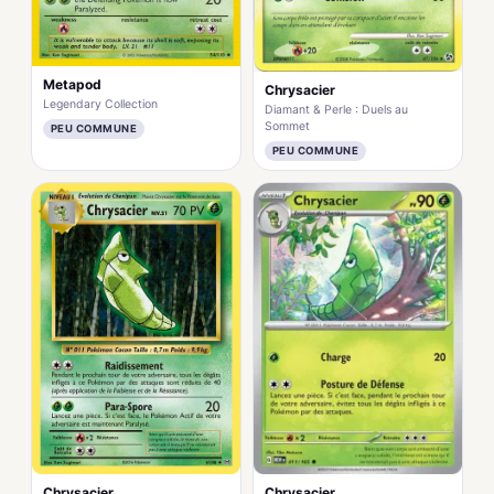
Metapod
Chrysacier
Legendary Collection
Diamant & Perle : Duels au
Sommet
PEU COMMUNE
PEU COMMUNE
Chrysacier
Chrysacier