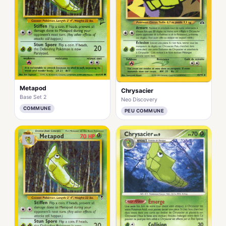
Metapod
Chrysacier
Base Set 2
Neo Discovery
COMMUNE
PEU COMMUNE