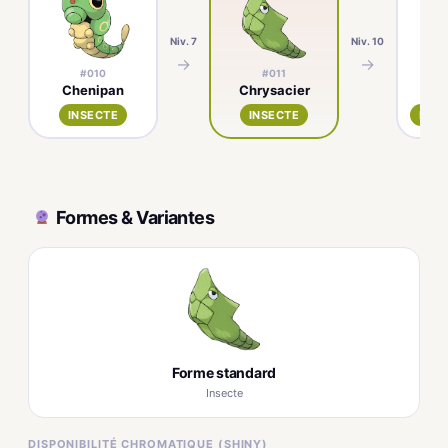
Niv. 7
Niv. 10
→
→
#010
#011
Chenipan
Chrysacier
Pa
INSECTE
INSECTE
INSE
Formes & Variantes
Forme standard
Insecte
DISPONIBILITÉ CHROMATIQUE (SHINY)