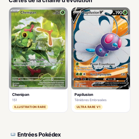
Cartes de la chaîne d'évolution
Chenipan
Papilusion
151
Ténèbres Embrasées
ILLUSTRATION RARE
ULTRA RARE V1
Entrées Pokédex