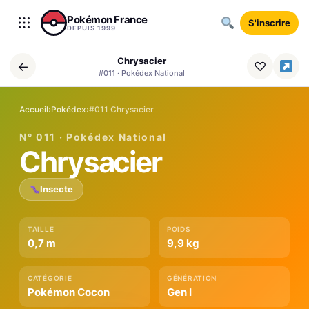
Aller au contenu
Pokémon France
S'inscrire
DEPUIS 1999
Chrysacier
←
♡
#011 · Pokédex National
Accueil
›
Pokédex
›
#011 Chrysacier
N° 011 · Pokédex National
Chrysacier
Insecte
TAILLE
POIDS
0,7 m
9,9 kg
CATÉGORIE
GÉNÉRATION
Pokémon Cocon
Gen I