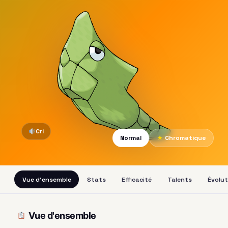
Cri
Normal
★
Chromatique
Vue d'ensemble
Stats
Efficacité
Talents
Évolut
Vue d'ensemble