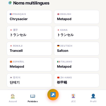
Noms multilingues
FRANÇAIS
ENGLISH
Chrysacier
Metapod
漢字
KANA
トランセル
トランセル
ROMAJI
DEUTSCH
Trancell
Safcon
ESPAÑOL
ITALIANO
Metapod
Metapod
한국어
ZH-HANS
단데기
铁甲蛹
ZH-HANT
鐵甲蛹
Accueil
Pokédex
JCC
Profil