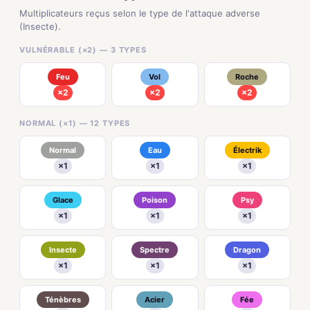
Multiplicateurs reçus selon le type de l'attaque adverse
(Insecte).
VULNÉRABLE (×2) — 3 TYPES
Feu
Vol
Roche
×2
×2
×2
NORMAL (×1) — 12 TYPES
Normal
Eau
Électrik
×1
×1
×1
Glace
Poison
Psy
×1
×1
×1
Insecte
Spectre
Dragon
×1
×1
×1
Ténèbres
Acier
Fée