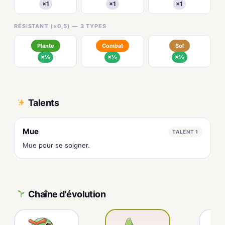
×1
×1
×1
RÉSISTANT (×0,5) — 3 TYPES
Plante
Combat
Sol
×½
×½
×½
Talents
Mue
TALENT 1
Mue pour se soigner.
Chaîne d'évolution