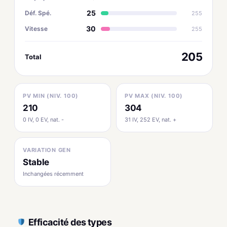
25
Déf. Spé.
255
30
Vitesse
255
205
Total
PV MIN (NIV. 100)
PV MAX (NIV. 100)
210
304
0 IV, 0 EV, nat. -
31 IV, 252 EV, nat. +
VARIATION GEN
Stable
Inchangées récemment
Efficacité des types