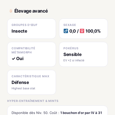
Élevage avancé
GROUPES D'ŒUF
SEXAGE
Insecte
0,0 /
100,0%
COMPATIBILITÉ
POKÉRUS
MÉTAMORPH
Sensible
✓ Oui
EV ×2 si infecté
CARACTÉRISTIQUE MAX
Défense
Highest base stat
HYPER-ENTRAÎNEMENT & MINTS
Disponible dès Niv. 50. Coût :
1 bouchon d'or par IV à 31