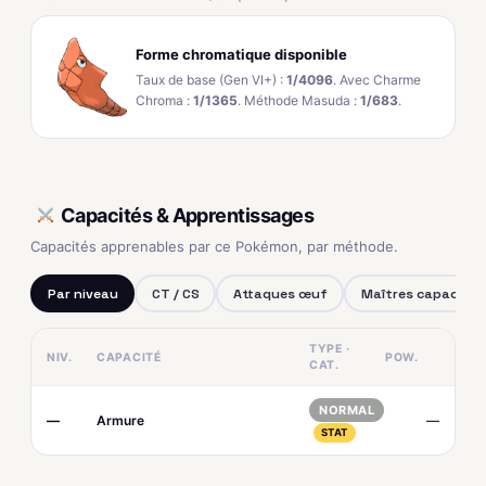
Forme chromatique disponible
Taux de base (Gen VI+) :
1/4096
. Avec Charme
Chroma :
1/1365
. Méthode Masuda :
1/683
.
Capacités & Apprentissages
Capacités apprenables par ce Pokémon, par méthode.
Par niveau
CT / CS
Attaques œuf
Maîtres capacités
TYPE ·
NIV.
CAPACITÉ
POW.
CAT.
NORMAL
—
Armure
—
STAT