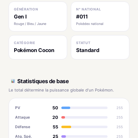
GÉNÉRATION
N° NATIONAL
Gen I
#011
Rouge / Bleu / Jaune
Pokédex national
CATÉGORIE
STATUT
Pokémon Cocon
Standard
Statistiques de base
Le total détermine la puissance globale d'un Pokémon.
50
PV
255
20
Attaque
255
55
Défense
255
25
Atq. Spé.
255