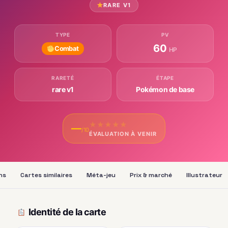
RARE V1
TYPE
PV
60
Combat
HP
RARETÉ
ÉTAPE
rare v1
Pokémon de base
★
★
★
★
★
—
/10
ÉVALUATION À VENIR
ns
Cartes similaires
Méta-jeu
Prix & marché
Illustrateur
Identité de la carte