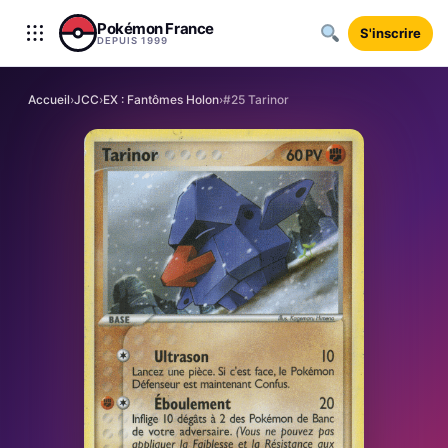
Aller au contenu
Pokémon France
S'inscrire
DEPUIS 1999
Accueil
›
JCC
›
EX : Fantômes Holon
›
#25 Tarinor