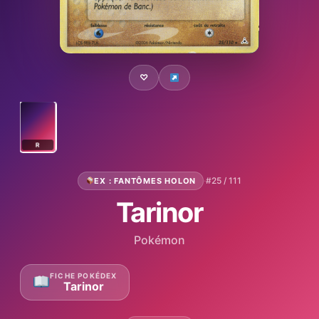
♡
R
·
#25 / 111
EX : FANTÔMES HOLON
Tarinor
Pokémon
FICHE POKÉDEX
Tarinor