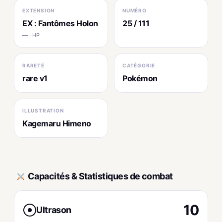
EXTENSION
NUMÉRO
EX : Fantômes Holon
25 / 111
— · HP
RARETÉ
CATÉGORIE
rare v1
Pokémon
ILLUSTRATION
Kagemaru Himeno
Capacités & Statistiques de combat
10
Ultrason
●