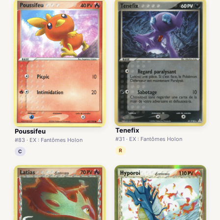
Tenefix
Poussifeu
#31 · EX : Fantômes Holon
#83 · EX : Fantômes Holon
R
C