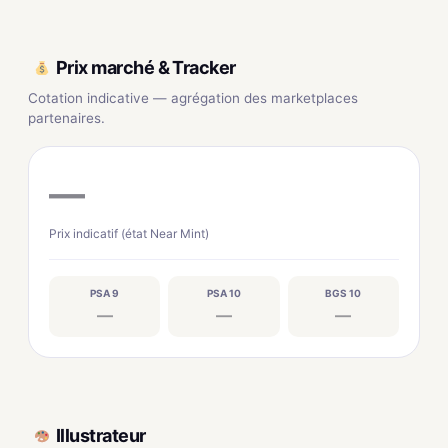
Prix marché & Tracker
Cotation indicative — agrégation des marketplaces
partenaires.
—
Prix indicatif (état Near Mint)
PSA 9
PSA 10
BGS 10
—
—
—
Illustrateur