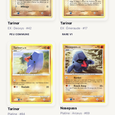
Tarinor
Tarinor
EX : Deoxys · #42
EX : Émeraude · #17
PEU COMMUNE
RARE V1
Nosepass
Tarinor
Platine : Arceus · #69
Platine · #84