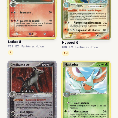
Latias δ
Hyporoi δ
#21 · EX : Fantômes Holon
#10 · EX : Fantômes Holon
R
RH