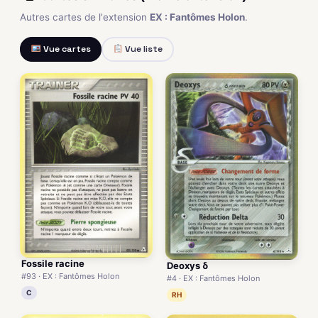
Autres cartes de l'extension
EX : Fantômes Holon
.
Vue cartes
Vue liste
Fossile racine
Deoxys δ
#93 · EX : Fantômes Holon
#4 · EX : Fantômes Holon
C
RH