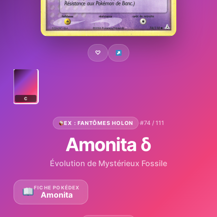
♡
C
·
#74 / 111
EX : FANTÔMES HOLON
Amonita δ
Évolution de Mystérieux Fossile
FICHE POKÉDEX
Amonita