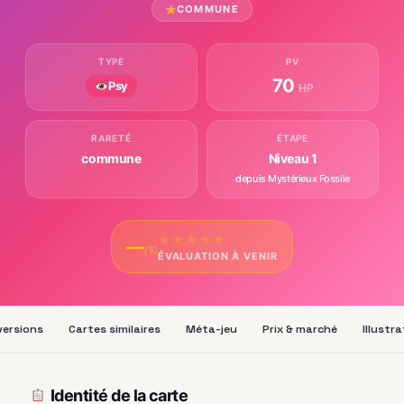
COMMUNE
TYPE
PV
70
Psy
HP
RARETÉ
ÉTAPE
commune
Niveau 1
depuis Mystérieux Fossile
★
★
★
★
★
—
/10
ÉVALUATION À VENIR
versions
Cartes similaires
Méta-jeu
Prix & marché
Illustr
Identité de la carte