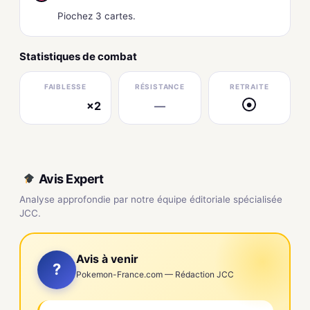
Piochez 3 cartes.
Statistiques de combat
FAIBLESSE
RÉSISTANCE
RETRAITE
×2
—
●
électrique
Avis Expert
Analyse approfondie par notre équipe éditoriale spécialisée
JCC.
Avis à venir
?
Pokemon-France.com — Rédaction JCC