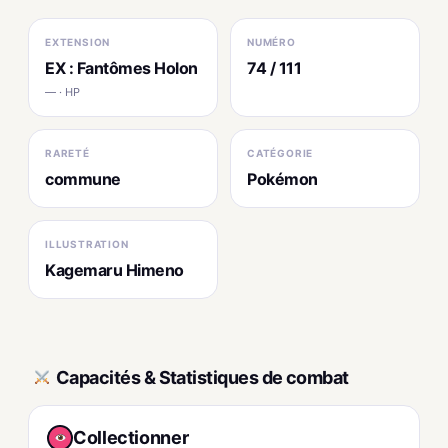
EXTENSION
NUMÉRO
EX : Fantômes Holon
74 / 111
— · HP
RARETÉ
CATÉGORIE
commune
Pokémon
ILLUSTRATION
Kagemaru Himeno
Capacités & Statistiques de combat
Collectionner