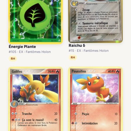
Raichu δ
Énergie Plante
#15 · EX : Fantômes Holon
#105 · EX : Fantômes Holon
RH
RH