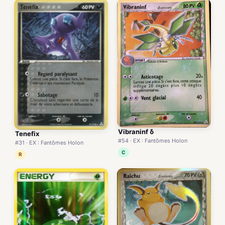
Vibraninf δ
Tenefix
#54 · EX : Fantômes Holon
#31 · EX : Fantômes Holon
C
R