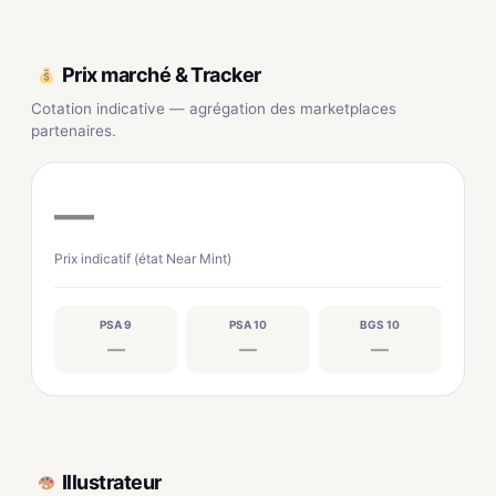
Prix marché & Tracker
Cotation indicative — agrégation des marketplaces
partenaires.
—
Prix indicatif (état Near Mint)
PSA 9
PSA 10
BGS 10
—
—
—
Illustrateur