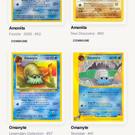
Amonita
Amonita
Neo Discovery · #60
Fossile · 2000 · #52
COMMUNE
COMMUNE
Omanyte
Omanyte
Legendary Collection · #57
Skyridge · #41