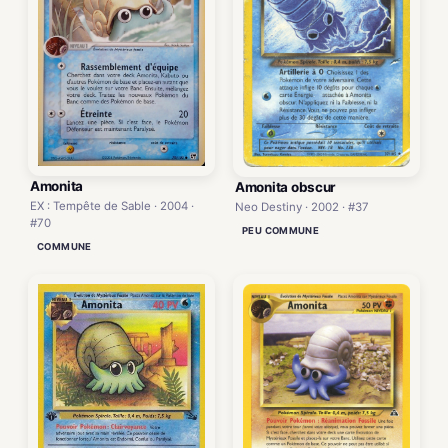
Amonita
Amonita obscur
EX : Tempête de Sable · 2004 ·
Neo Destiny · 2002 · #37
#70
PEU COMMUNE
COMMUNE