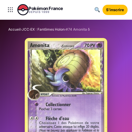
Aller au contenu
Pokémon France
S'inscrire
DEPUIS 1999
Accueil
›
JCC
›
EX : Fantômes Holon
›
#74 Amonita δ