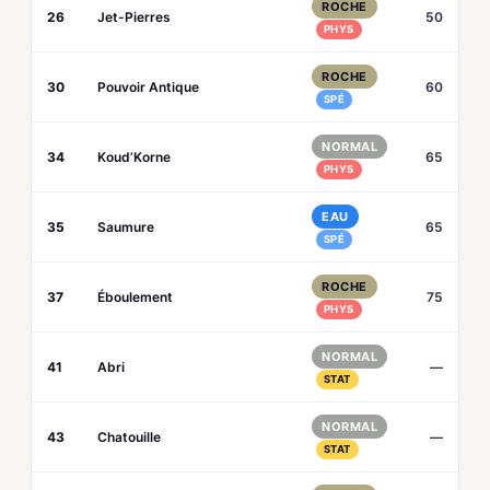
ROCHE
26
Jet-Pierres
50
PHYS
ROCHE
30
Pouvoir Antique
60
SPÉ
NORMAL
34
Koud’Korne
65
PHYS
EAU
35
Saumure
65
SPÉ
ROCHE
37
Éboulement
75
PHYS
NORMAL
41
Abri
—
STAT
NORMAL
43
Chatouille
—
STAT