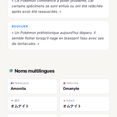
« Ce Pokémon commence à poser problème, car
certains spécimens se sont enfuis ou ont été relâchés
après avoir été ressuscités. »
BOUCLIER
« Un Pokémon préhistorique aujourd’hui disparu. Il
semble flotter lorsqu’il nage en brassant l’eau avec ses
dix tentacules. »
Noms multilingues
FRANÇAIS
ENGLISH
Amonita
Omanyte
漢字
KANA
オムナイト
オムナイト