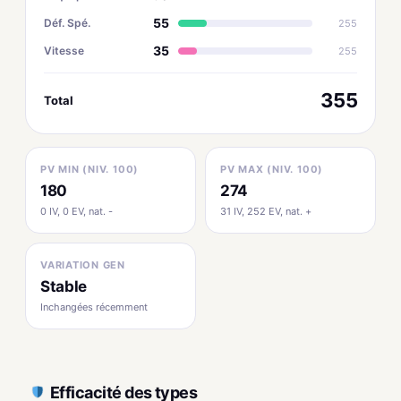
55
Déf. Spé.
255
35
Vitesse
255
355
Total
PV MIN (NIV. 100)
PV MAX (NIV. 100)
180
274
0 IV, 0 EV, nat. -
31 IV, 252 EV, nat. +
VARIATION GEN
Stable
Inchangées récemment
Efficacité des types