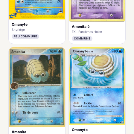
Omanyte
Amonita δ
Skyridge
EX : Fantômes Holon
PEU COMMUNE
COMMUNE
Omanyte
Amonita