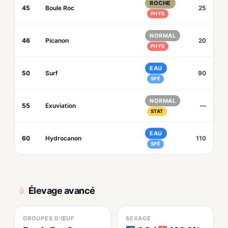
ROCHE
45
Boule Roc
25
PHYS
NORMAL
46
Picanon
20
PHYS
EAU
50
Surf
90
SPÉ
NORMAL
55
Exuviation
—
STAT
EAU
60
Hydrocanon
110
SPÉ
Élevage avancé
GROUPES D'ŒUF
SEXAGE