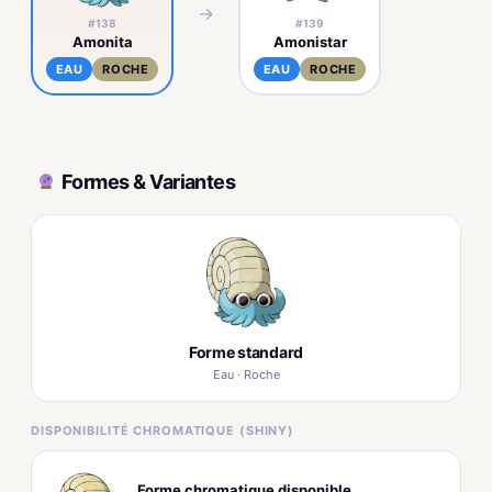
→
#138
#139
Amonita
Amonistar
EAU
ROCHE
EAU
ROCHE
Formes & Variantes
Forme standard
Eau · Roche
DISPONIBILITÉ CHROMATIQUE (SHINY)
Forme chromatique disponible