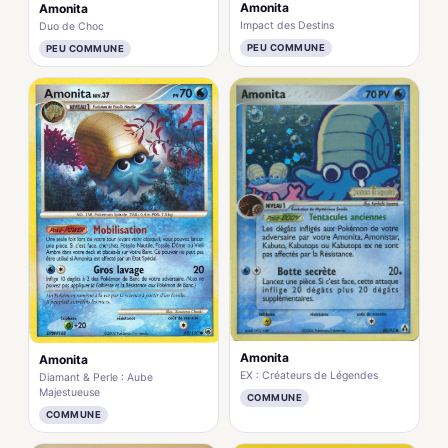
Amonita
Amonita
Impact des Destins
Duo de Choc
PEU COMMUNE
PEU COMMUNE
Amonita
Amonita
EX : Créateurs de Légendes
Diamant & Perle : Aube
Majestueuse
COMMUNE
COMMUNE