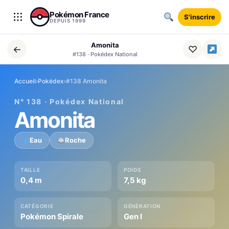
Aller au contenu
Pokémon France
S'inscrire
DEPUIS 1999
Amonita
←
♡
#138 · Pokédex National
Accueil
›
Pokédex
›
#138 Amonita
N° 138 · Pokédex National
Amonita
Eau
Roche
TAILLE
POIDS
0,4 m
7,5 kg
CATÉGORIE
GÉNÉRATION
Pokémon Spirale
Gen I