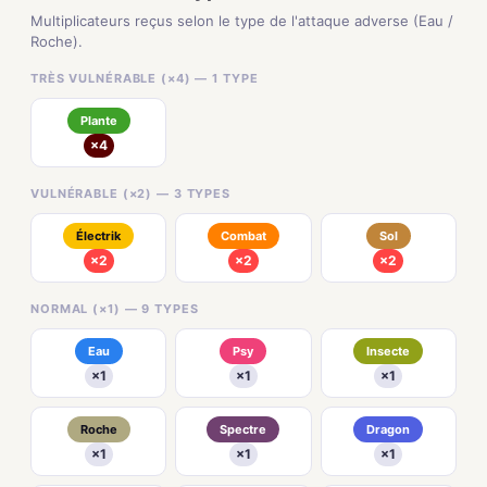
Multiplicateurs reçus selon le type de l'attaque adverse (Eau /
Roche).
TRÈS VULNÉRABLE (×4) — 1 TYPE
Plante
×4
VULNÉRABLE (×2) — 3 TYPES
Électrik
Combat
Sol
×2
×2
×2
NORMAL (×1) — 9 TYPES
Eau
Psy
Insecte
×1
×1
×1
Roche
Spectre
Dragon
×1
×1
×1