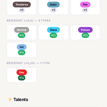
Ténèbres
Acier
Fée
×1
×1
×1
RÉSISTANT (×0,5) — 4 TYPES
Normal
Glace
Poison
×½
×½
×½
Vol
×½
RÉSISTANT (×0,25) — 1 TYPE
Feu
×¼
Talents