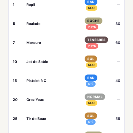
EAU
1
Repli
—
STAT
ROCHE
5
Roulade
30
PHYS
TÉNÈBRES
7
Morsure
60
PHYS
SOL
10
Jet de Sable
—
STAT
EAU
15
Pistolet à O
40
SPÉ
NORMAL
20
Groz’Yeux
—
STAT
SOL
25
Tir de Boue
55
SPÉ