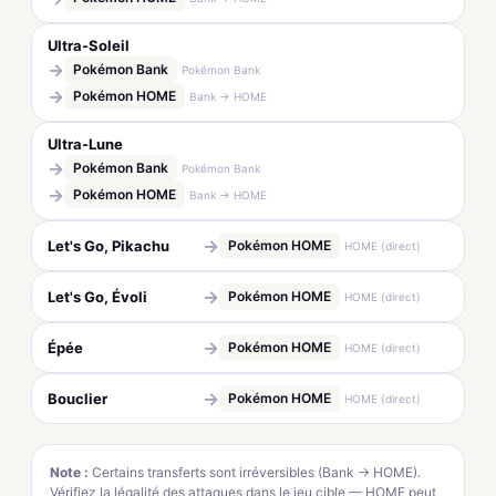
Ultra-Soleil
→
Pokémon Bank
Pokémon Bank
→
Pokémon HOME
Bank → HOME
Ultra-Lune
→
Pokémon Bank
Pokémon Bank
→
Pokémon HOME
Bank → HOME
→
Let's Go, Pikachu
Pokémon HOME
HOME (direct)
→
Let's Go, Évoli
Pokémon HOME
HOME (direct)
→
Épée
Pokémon HOME
HOME (direct)
→
Bouclier
Pokémon HOME
HOME (direct)
Note :
Certains transferts sont irréversibles (Bank → HOME).
Vérifiez la légalité des attaques dans le jeu cible — HOME peut