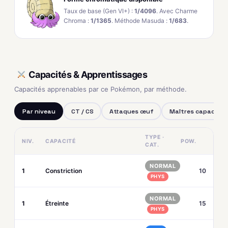
Taux de base (Gen VI+) :
1/4096
. Avec Charme
Chroma :
1/1365
. Méthode Masuda :
1/683
.
Capacités & Apprentissages
Capacités apprenables par ce Pokémon, par méthode.
Par niveau
CT / CS
Attaques œuf
Maîtres capacités
TYPE ·
NIV.
CAPACITÉ
POW.
CAT.
NORMAL
1
Constriction
10
PHYS
NORMAL
1
Étreinte
15
PHYS