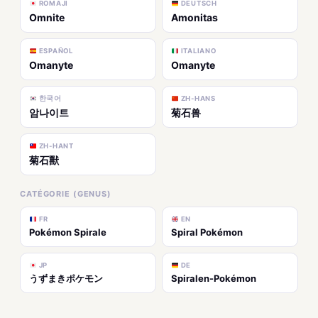
ROMAJI
DEUTSCH
Omnite
Amonitas
ESPAÑOL
ITALIANO
Omanyte
Omanyte
한국어
ZH-HANS
암나이트
菊石兽
ZH-HANT
菊石獸
CATÉGORIE (GENUS)
FR
EN
Pokémon Spirale
Spiral Pokémon
JP
DE
うずまきポケモン
Spiralen-Pokémon