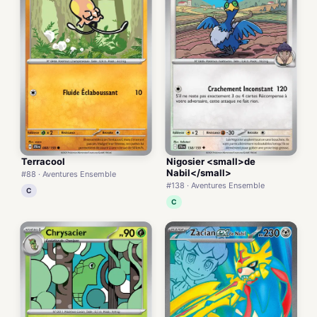
Terracool
Nigosier <small>de
Nabil</small>
#88 · Aventures Ensemble
#138 · Aventures Ensemble
C
C