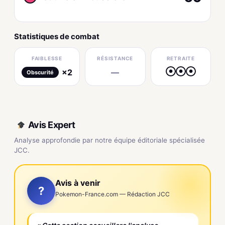
Statistiques de combat
FAIBLESSE
RÉSISTANCE
RETRAITE
×2
—
●
●
●
Obscurité
Avis Expert
Analyse approfondie par notre équipe éditoriale spécialisée
JCC.
Avis à venir
?
Pokemon-France.com — Rédaction JCC