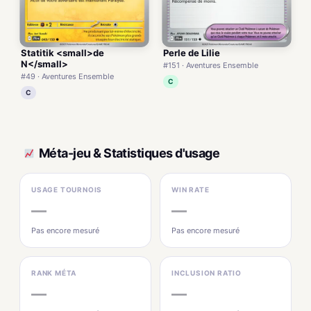
Statitik <small>de
Perle de Lilie
N</small>
#151 · Aventures Ensemble
#49 · Aventures Ensemble
C
C
Méta-jeu & Statistiques d'usage
USAGE TOURNOIS
WIN RATE
—
—
Pas encore mesuré
Pas encore mesuré
RANK MÉTA
INCLUSION RATIO
—
—