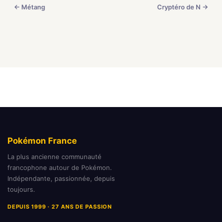
← Métang
Cryptéro de N →
Pokémon France
La plus ancienne communauté
francophone autour de Pokémon.
Indépendante, passionnée, depuis
toujours.
DEPUIS 1999 · 27 ANS DE PASSION