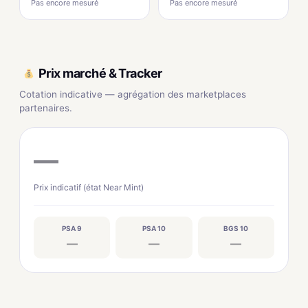
Pas encore mesuré
Pas encore mesuré
Prix marché & Tracker
Cotation indicative — agrégation des marketplaces
partenaires.
—
Prix indicatif (état Near Mint)
PSA 9
PSA 10
BGS 10
—
—
—