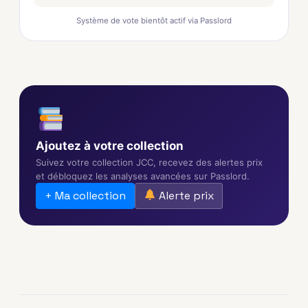
Système de vote bientôt actif via Passlord
Ajoutez à votre collection
Suivez votre collection JCC, recevez des alertes prix
et débloquez les analyses avancées sur Passlord.
+ Ma collection
Alerte prix