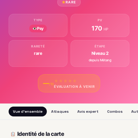
RARE
TYPE
PV
170
Psy
HP
RARETÉ
ÉTAPE
rare
Niveau 2
depuis Métang
★
★
★
★
★
—
/10
ÉVALUATION À VENIR
Vue d'ensemble
Attaques
Avis expert
Combos
Aut
Identité de la carte