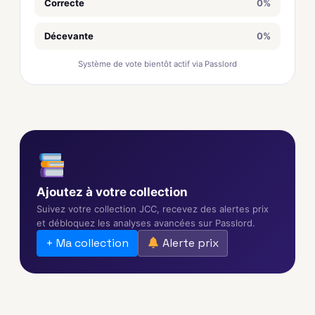
Correcte
0%
Décevante
0%
Système de vote bientôt actif via Passlord
Ajoutez à votre collection
Suivez votre collection JCC, recevez des alertes prix
et débloquez les analyses avancées sur Passlord.
+ Ma collection
Alerte prix