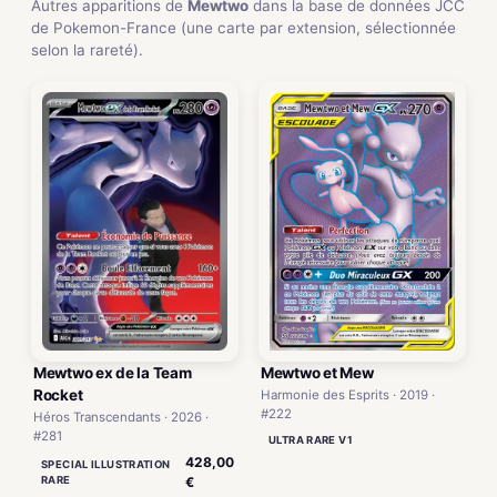
Autres apparitions de
Mewtwo
dans la base de données JCC
de Pokemon-France (une carte par extension, sélectionnée
selon la rareté).
Mewtwo ex de la Team
Mewtwo et Mew
Rocket
Harmonie des Esprits · 2019 ·
#222
Héros Transcendants · 2026 ·
#281
ULTRA RARE V1
428,00
SPECIAL ILLUSTRATION
RARE
€