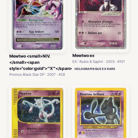
Mewtwo ex
Mewtwo <small>NIV.
EX : Rubis & Saphir · 2003 · #101
</small><span
style="color:gold">'''X'''</span>
HOLOGRAPHIQUE EX RARE
Promos Black Star DP · 2007 · #28