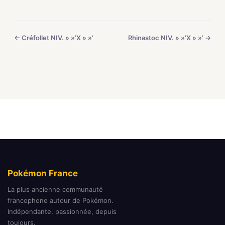
← Créfollet NIV. » »’X » »’
Rhinastoc NIV. » »’X » »’ →
Pokémon France
La plus ancienne communauté
francophone autour de Pokémon.
Indépendante, passionnée, depuis
toujours.