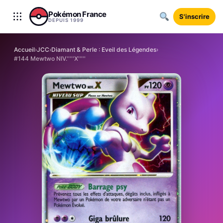
Aller au contenu
Pokémon France
S'inscrire
DEPUIS 1999
Accueil
›
JCC
›
Diamant & Perle : Eveil des Légendes
›
#144 Mewtwo NIV.'''''X'''''