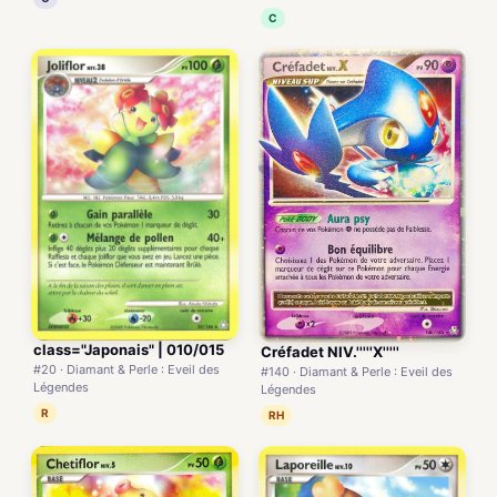
C
class="Japonais" | 010/015
Créfadet NIV.'''''X'''''
#20 · Diamant & Perle : Eveil des
#140 · Diamant & Perle : Eveil des
Légendes
Légendes
R
RH