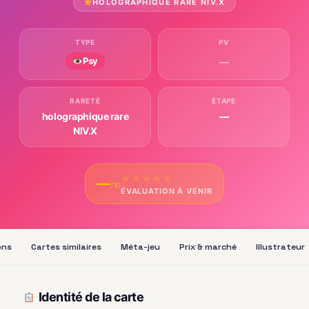
HOLOGRAPHIQUE RARE NIV.X
TYPE
PV
Psy
—
RARETÉ
ÉTAPE
holographique rare
—
NIV.X
★
★
★
★
★
—
/10
ÉVALUATION À VENIR
ons
Cartes similaires
Méta-jeu
Prix & marché
Illustrateur
Identité de la carte