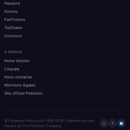
Passlord
Forums
FanFictions
TopTeams
Concours
À PROPOS
Notre histoire
L'équipe
Nous contacter
Mentions légales
Site officiel Pokémon
© Pokemon-France.com 1999–2026 · Pokémon est une
𝕏
f
marque de The Pokémon Company