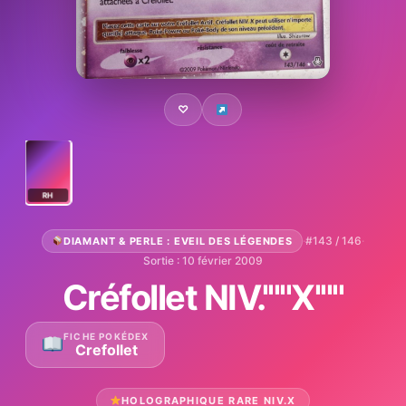
♡
RH
·
#143 / 146
·
DIAMANT & PERLE : EVEIL DES LÉGENDES
Sortie : 10 février 2009
Créfollet NIV.'''''X'''''
FICHE POKÉDEX
Crefollet
HOLOGRAPHIQUE RARE NIV.X