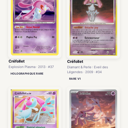
Créfollet
Créfollet
Explosion Plasma · 2013 · #37
Diamant & Perle : Eveil des
Légendes · 2009 · #34
HOLOGRAPHIQUE RARE
RARE V1