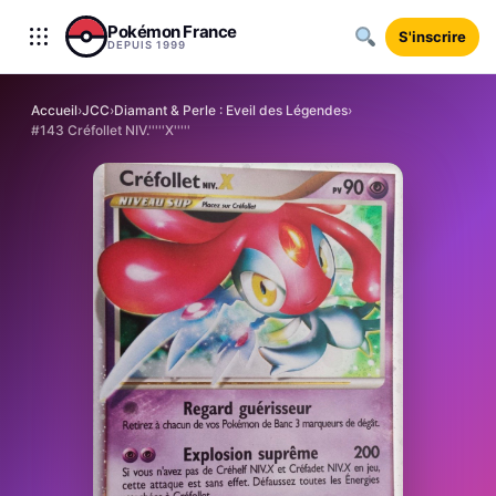
Aller au contenu
Pokémon France
S'inscrire
DEPUIS 1999
Accueil
›
JCC
›
Diamant & Perle : Eveil des Légendes
›
#143 Créfollet NIV.'''''X'''''