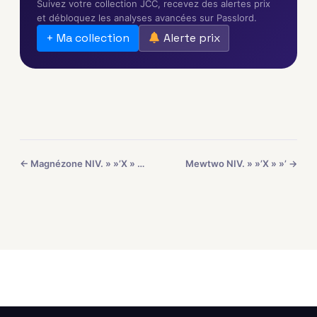
Suivez votre collection JCC, recevez des alertes prix
et débloquez les analyses avancées sur Passlord.
+ Ma collection
Alerte prix
← Magnézone NIV. » »’X » »’
Mewtwo NIV. » »’X » »’ →