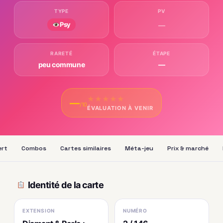
TYPE
PV
Psy
—
RARETÉ
ÉTAPE
peu commune
—
★
★
★
★
★
—
/10
ÉVALUATION À VENIR
ert
Combos
Cartes similaires
Méta-jeu
Prix & marché
Identité de la carte
EXTENSION
NUMÉRO