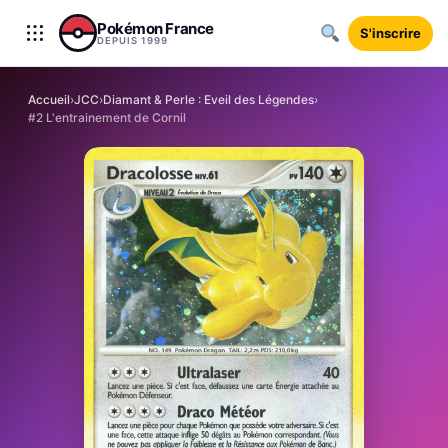
Aller au contenu
Pokémon France
S'inscrire
DEPUIS 1999
Accueil
›
JCC
›
Diamant & Perle : Eveil des Légendes
›
#2 L'entrainement de Cornil