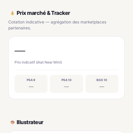
Prix marché & Tracker
Cotation indicative — agrégation des marketplaces
partenaires.
—
Prix indicatif (état Near Mint)
PSA 9
PSA 10
BGS 10
—
—
—
Illustrateur