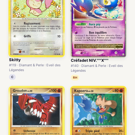
Skitty
Créfadet NIV.'''''X'''''
#119 · Diamant & Perle : Eveil des
#140 · Diamant & Perle : Eveil des
Légendes
Légendes
C
RH