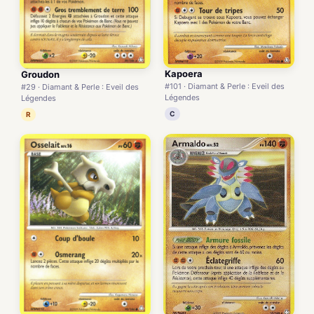
Kapoera
Groudon
#101 · Diamant & Perle : Eveil des
#29 · Diamant & Perle : Eveil des
Légendes
Légendes
C
R