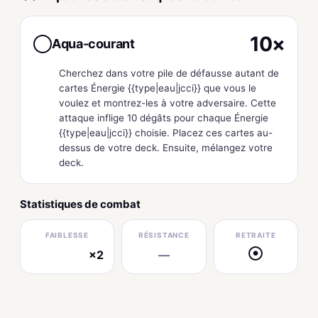
10×
Aqua-courant
●
Cherchez dans votre pile de défausse autant de
cartes Énergie {{type|eau|jcci}} que vous le
voulez et montrez-les à votre adversaire. Cette
attaque inflige 10 dégâts pour chaque Énergie
{{type|eau|jcci}} choisie. Placez ces cartes au-
dessus de votre deck. Ensuite, mélangez votre
deck.
Statistiques de combat
FAIBLESSE
RÉSISTANCE
RETRAITE
×2
—
●
électrique