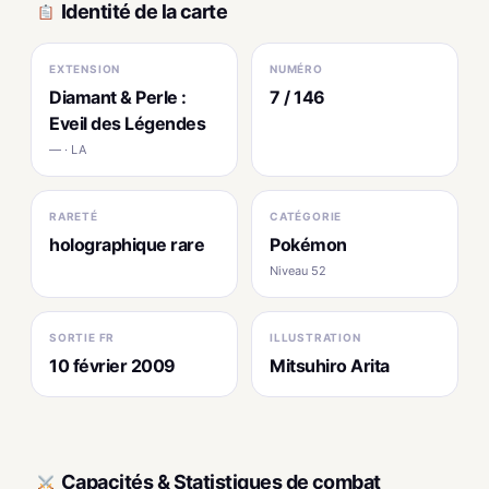
Identité de la carte
EXTENSION
NUMÉRO
Diamant & Perle :
7 / 146
Eveil des Légendes
— · LA
RARETÉ
CATÉGORIE
holographique rare
Pokémon
Niveau 52
SORTIE FR
ILLUSTRATION
10 février 2009
Mitsuhiro Arita
Capacités & Statistiques de combat