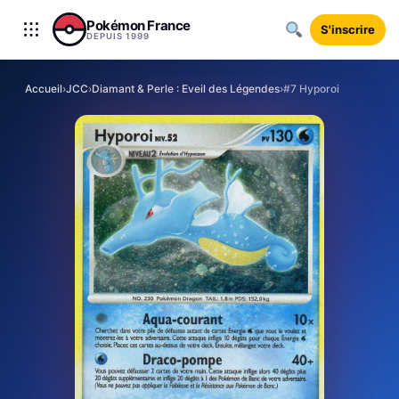
Aller au contenu
Pokémon France
S'inscrire
DEPUIS 1999
Accueil
›
JCC
›
Diamant & Perle : Eveil des Légendes
›
#7 Hyporoi