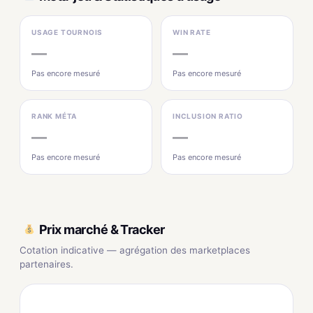
USAGE TOURNOIS
WIN RATE
—
—
Pas encore mesuré
Pas encore mesuré
RANK MÉTA
INCLUSION RATIO
—
—
Pas encore mesuré
Pas encore mesuré
Prix marché & Tracker
Cotation indicative — agrégation des marketplaces
partenaires.