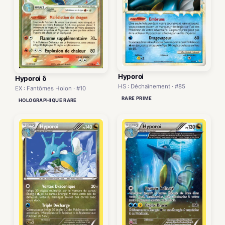
Hyporoi
Hyporoi δ
HS : Déchaînement · #85
EX : Fantômes Holon · #10
RARE PRIME
HOLOGRAPHIQUE RARE