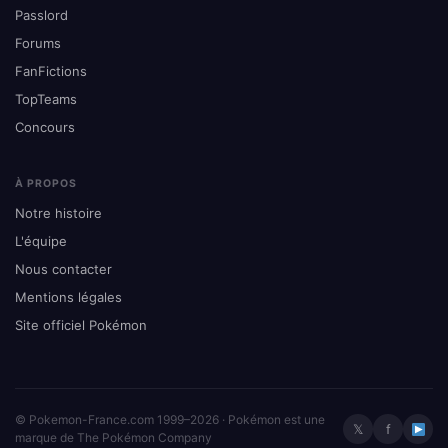
Passlord
Forums
FanFictions
TopTeams
Concours
À PROPOS
Notre histoire
L'équipe
Nous contacter
Mentions légales
Site officiel Pokémon
© Pokemon-France.com 1999–2026 · Pokémon est une
𝕏
f
marque de The Pokémon Company