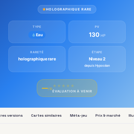
HOLOGRAPHIQUE RARE
TYPE
PV
130
Eau
HP
RARETÉ
ÉTAPE
holographique rare
Niveau 2
depuis Hypocéan
★
★
★
★
★
—
/10
ÉVALUATION À VENIR
res versions
Cartes similaires
Méta-jeu
Prix & marché
Ill