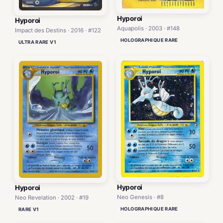
Hyporoi
Hyporoi
Aquapolis · 2003 · #148
Impact des Destins · 2016 · #122
HOLOGRAPHIQUE RARE
ULTRA RARE V1
Hyporoi
Hyporoi
Neo Genesis · #8
Neo Revelation · 2002 · #19
HOLOGRAPHIQUE RARE
RARE V1