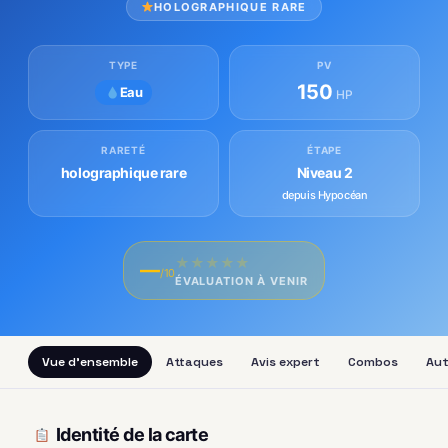
HOLOGRAPHIQUE RARE
TYPE
PV
150
Eau
HP
RARETÉ
ÉTAPE
holographique rare
Niveau 2
depuis Hypocéan
★
★
★
★
★
—
/10
ÉVALUATION À VENIR
Vue d'ensemble
Attaques
Avis expert
Combos
Aut
Identité de la carte