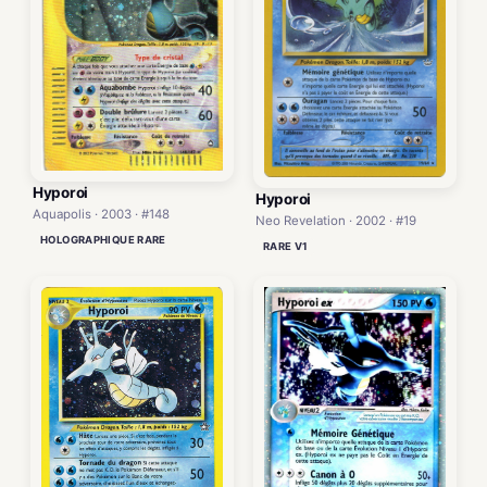
Hyporoi
Hyporoi
Aquapolis · 2003 · #148
Neo Revelation · 2002 · #19
HOLOGRAPHIQUE RARE
RARE V1