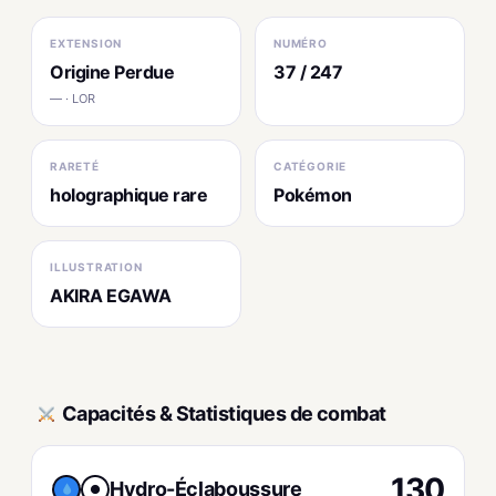
EXTENSION
NUMÉRO
Origine Perdue
37 / 247
— · LOR
RARETÉ
CATÉGORIE
holographique rare
Pokémon
ILLUSTRATION
AKIRA EGAWA
Capacités & Statistiques de combat
130
Hydro-Éclaboussure
●