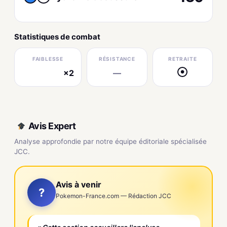
Statistiques de combat
FAIBLESSE
RÉSISTANCE
RETRAITE
×2
—
●
électrique
Avis Expert
Analyse approfondie par notre équipe éditoriale spécialisée
JCC.
Avis à venir
?
Pokemon-France.com — Rédaction JCC