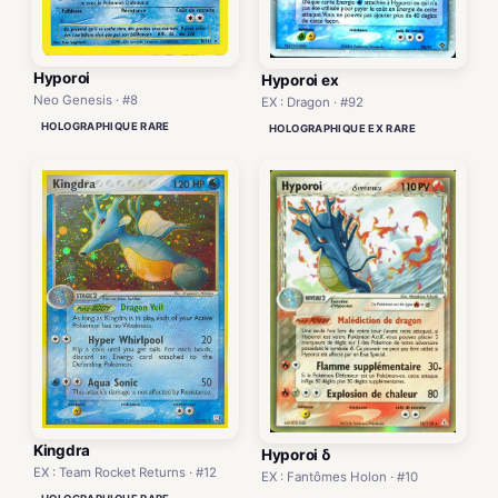
Hyporoi
Hyporoi ex
Neo Genesis · #8
EX : Dragon · #92
HOLOGRAPHIQUE RARE
HOLOGRAPHIQUE EX RARE
Kingdra
Hyporoi δ
EX : Team Rocket Returns · #12
EX : Fantômes Holon · #10