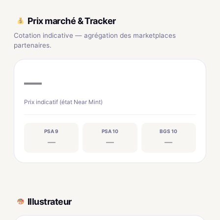
Prix marché & Tracker
Cotation indicative — agrégation des marketplaces
partenaires.
—
Prix indicatif (état Near Mint)
PSA 9
PSA 10
BGS 10
—
—
—
Illustrateur