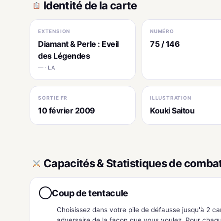
Identité de la carte
EXTENSION
NUMÉRO
Diamant & Perle : Eveil
75 / 146
des Légendes
— · LA
SORTIE FR
ILLUSTRATION
10 février 2009
Kouki Saitou
Capacités & Statistiques de comba
Coup de tentacule
●
Choisissez dans votre pile de défausse jusqu'à 2 ca
adversaire de la façon que vous voulez. Pour chaqu