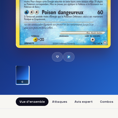
♡
C
Vue d'ensemble
Attaques
Avis expert
Combos