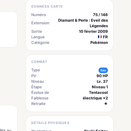
DONNÉES CARTE
Numéro
75 / 146
Diamant & Perle : Eveil des
Extension
Légendes
Sortie
10 février 2009
Langue
FR
Catégorie
Pokémon
COMBAT
Type
Eau
PV
90 HP
Niveau
Lv. 37
Étape
Niveau 1
Évolue de
Tentacool
Faiblesse
électrique ×2
Retraite
★
DÉTAILS PHYSIQUES
âts au
Illustrateur
Kouki Saitou