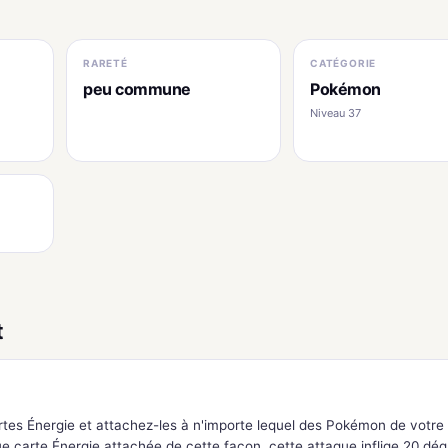
RARETÉ
CATÉGORIE
peu commune
Pokémon
Niveau 37
t
rtes Énergie et attachez-les à n'importe lequel des Pokémon de votre
e carte Énergie attachée de cette façon, cette attaque inflige 20 dég