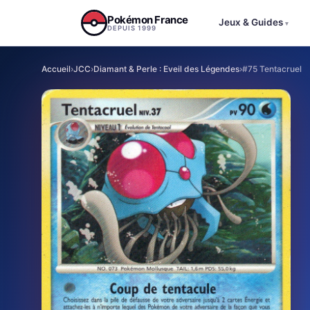
Aller au contenu
Pokémon France
Jeux & Guides
▾
DEPUIS 1999
Accueil
›
JCC
›
Diamant & Perle : Eveil des Légendes
›
#75 Tentacruel