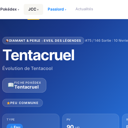
Actualités
Pokédex
JCC
Passlord
▾
▾
▾
·
#75 / 146
·
Sortie : 10 févr
DIAMANT & PERLE : EVEIL DES LÉGENDES
Tentacruel
Évolution de Tentacool
FICHE POKÉDEX
Tentacruel
PEU COMMUNE
TYPE
PV
90
Eau
HP