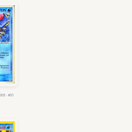
005 · #51