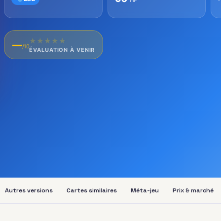
★
★
★
★
★
—
/10
ÉVALUATION À VENIR
Autres versions
Cartes similaires
Méta-jeu
Prix & marché