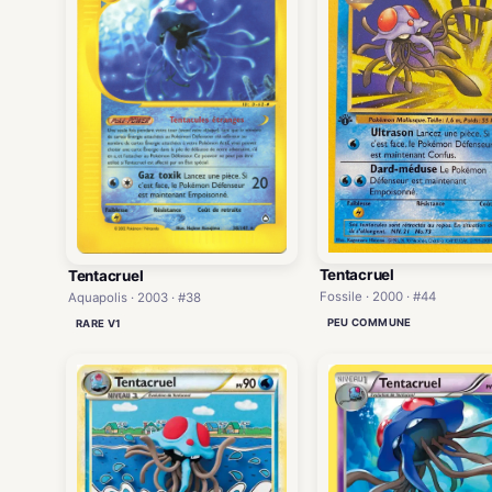
Tentacruel
Tentacruel
Fossile · 2000 · #44
Aquapolis · 2003 · #38
PEU COMMUNE
RARE V1