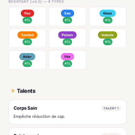
RÉSISTANT (×0,5) — 8 TYPES
Feu
Eau
Glace
×½
×½
×½
Combat
Poison
Insecte
×½
×½
×½
Acier
Fée
×½
×½
Talents
Corps Sain
TALENT 1
Empêche réduction de cap.