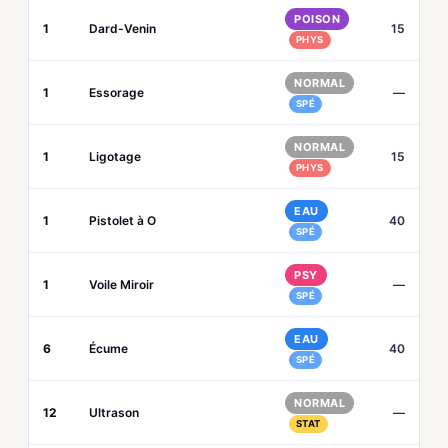
POISON
1
Dard-Venin
15
PHYS
NORMAL
1
Essorage
—
SPÉ
NORMAL
1
Ligotage
15
PHYS
EAU
1
Pistolet à O
40
SPÉ
PSY
1
Voile Miroir
—
SPÉ
EAU
6
Écume
40
SPÉ
NORMAL
12
Ultrason
—
STAT