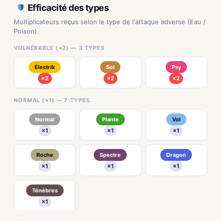
Efficacité des types
Multiplicateurs reçus selon le type de l'attaque adverse (Eau /
Poison).
VULNÉRABLE (×2) — 3 TYPES
Électrik
Sol
Psy
×2
×2
×2
NORMAL (×1) — 7 TYPES
Normal
Plante
Vol
×1
×1
×1
Roche
Spectre
Dragon
×1
×1
×1
Ténèbres
×1