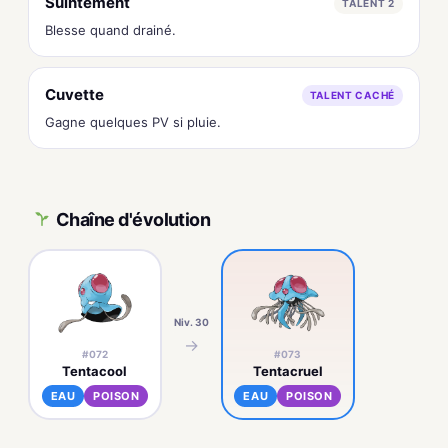
Suintement
TALENT 2
Blesse quand drainé.
Cuvette
TALENT CACHÉ
Gagne quelques PV si pluie.
Chaîne d'évolution
Niv. 30
→
#072
#073
Tentacool
Tentacruel
EAU
POISON
EAU
POISON