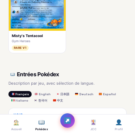
Misty's Tentacool
Gym Heroes
RARE V1
Entrées Pokédex
Description par jeu, avec sélection de langue.
Français
English
日本語
Deutsch
Español
Italiano
한국어
中文
NOIR
« Ses 80 tentacules lui permettent d’emprisonner ses
adversaires dans un redoutable filet venimeux. »
Accueil
Pokédex
JCC
Profil