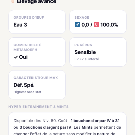
Élevage avancé
GROUPES D'ŒUF
SEXAGE
Eau 3
0,0 /
100,0%
COMPATIBILITÉ
POKÉRUS
MÉTAMORPH
Sensible
✓ Oui
EV ×2 si infecté
CARACTÉRISTIQUE MAX
Déf. Spé.
Highest base stat
HYPER-ENTRAÎNEMENT & MINTS
Disponible dès Niv. 50. Coût :
1 bouchon d'or par IV à 31
ou
3 bouchons d'argent par IV
. Les
Mints
permettent de
changer l'effet de la nature sans modifier la nature de