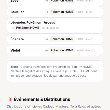
→
Épée
Pokémon HOME
HOME (direct)
→
Bouclier
Pokémon HOME
HOME (direct)
Légendes Pokémon : Arceus
→
Pokémon HOME
HOME (direct)
→
Écarlate
Pokémon HOME
HOME (direct)
→
Violet
Pokémon HOME
HOME (direct)
Note :
Certains transferts sont irréversibles (Bank → HOME).
Vérifiez la légalité des attaques dans le jeu cible — HOME peut
remplacer une attaque illégale par une attaque de base.
Événements & Distributions
Distributions officielles Cadeau Mystère, Tera Raids et autres