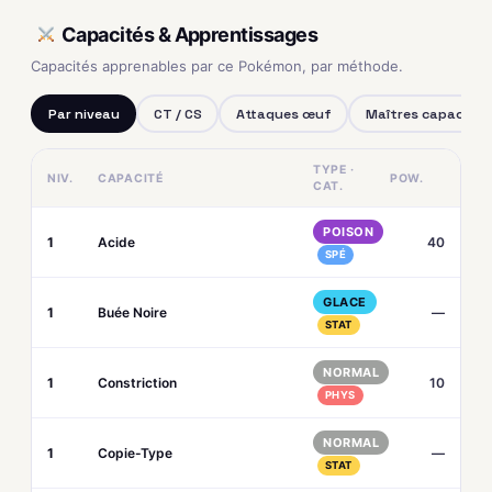
Capacités & Apprentissages
Capacités apprenables par ce Pokémon, par méthode.
Par niveau
CT / CS
Attaques œuf
Maîtres capacités
TYPE ·
NIV.
CAPACITÉ
POW.
CAT.
POISON
1
Acide
40
SPÉ
GLACE
1
Buée Noire
—
STAT
NORMAL
1
Constriction
10
PHYS
NORMAL
1
Copie-Type
—
STAT