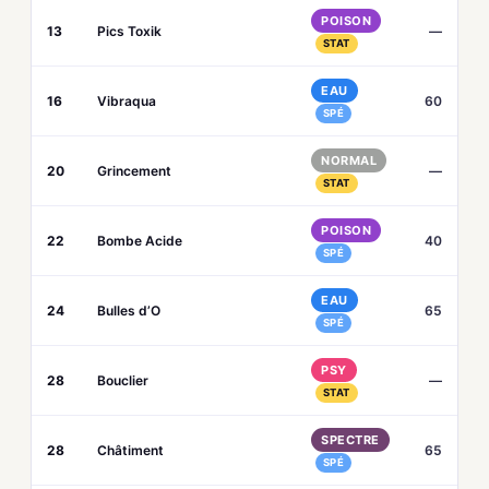
POISON
13
Pics Toxik
—
STAT
EAU
16
Vibraqua
60
SPÉ
NORMAL
20
Grincement
—
STAT
POISON
22
Bombe Acide
40
SPÉ
EAU
24
Bulles d’O
65
SPÉ
PSY
28
Bouclier
—
STAT
SPECTRE
28
Châtiment
65
SPÉ