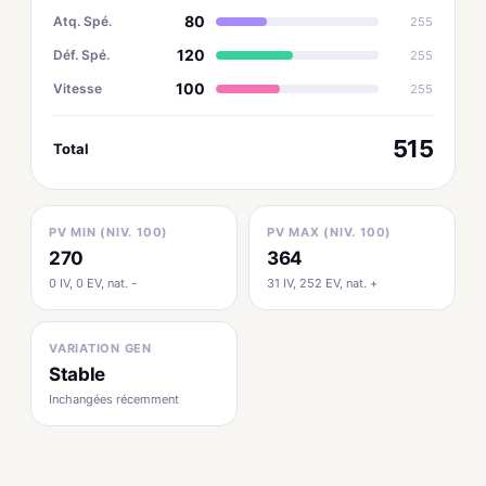
80
Atq. Spé.
255
120
Déf. Spé.
255
100
Vitesse
255
515
Total
PV MIN (NIV. 100)
PV MAX (NIV. 100)
270
364
0 IV, 0 EV, nat. -
31 IV, 252 EV, nat. +
VARIATION GEN
Stable
Inchangées récemment