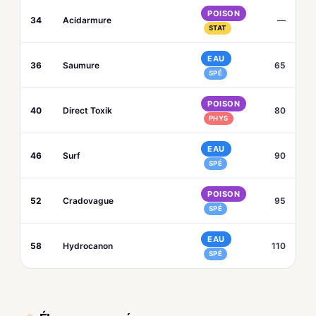
POISON
34
Acidarmure
—
STAT
EAU
36
Saumure
65
SPÉ
POISON
40
Direct Toxik
80
PHYS
EAU
46
Surf
90
SPÉ
POISON
52
Cradovague
95
SPÉ
EAU
58
Hydrocanon
110
SPÉ