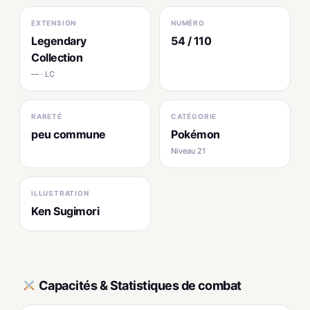
EXTENSION
NUMÉRO
Legendary
54 / 110
Collection
— · LC
RARETÉ
CATÉGORIE
peu commune
Pokémon
Niveau 21
ILLUSTRATION
Ken Sugimori
Capacités & Statistiques de combat