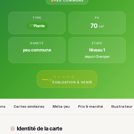
PEU COMMUNE
TYPE
PV
70
Plante
HP
RARETÉ
ÉTAPE
peu commune
Niveau 1
depuis Chenipan
★
★
★
★
★
—
/10
ÉVALUATION À VENIR
ons
Cartes similaires
Méta-jeu
Prix & marché
Illustrateur
Identité de la carte