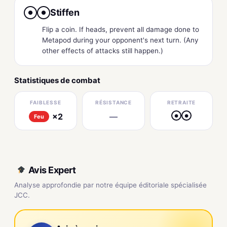
Stiffen
●
●
Flip a coin. If heads, prevent all damage done to
Metapod during your opponent's next turn. (Any
other effects of attacks still happen.)
Statistiques de combat
FAIBLESSE
RÉSISTANCE
RETRAITE
×2
—
●
●
Feu
Avis Expert
Analyse approfondie par notre équipe éditoriale spécialisée
JCC.