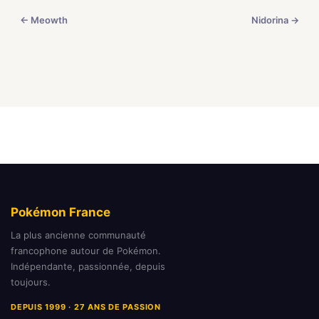
← Meowth
Nidorina →
Pokémon France
La plus ancienne communauté
francophone autour de Pokémon.
Indépendante, passionnée, depuis
toujours.
DEPUIS 1999 · 27 ANS DE PASSION