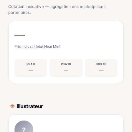
Cotation indicative — agrégation des marketplaces
partenaires.
—
Prix indicatif (état Near Mint)
PSA 9
PSA 10
BGS 10
—
—
—
Illustrateur
?