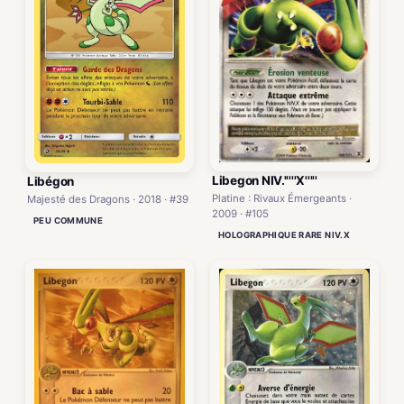
Libegon NIV.'''''X'''''
Libégon
Platine : Rivaux Émergeants ·
Majesté des Dragons · 2018 · #39
2009 · #105
PEU COMMUNE
HOLOGRAPHIQUE RARE NIV.X