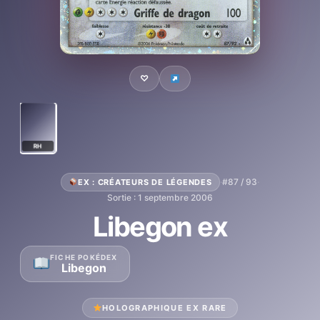
♡
RH
·
#87 / 93
·
EX : CRÉATEURS DE LÉGENDES
Sortie : 1 septembre 2006
Libegon ex
FICHE POKÉDEX
Libegon
HOLOGRAPHIQUE EX RARE