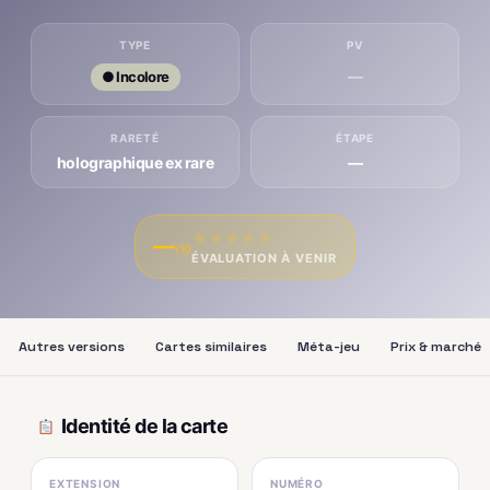
TYPE
PV
—
● Incolore
RARETÉ
ÉTAPE
holographique ex rare
—
★
★
★
★
★
—
/10
ÉVALUATION À VENIR
Autres versions
Cartes similaires
Méta-jeu
Prix & marché
Identité de la carte
EXTENSION
NUMÉRO