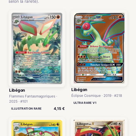
selon la rareté).
Libégon
Libégon
Éclipse Cosmique · 2019 · #218
Flammes Fantasmagoriques ·
2025 · #101
ULTRA RARE V1
4,15 €
ILLUSTRATION RARE