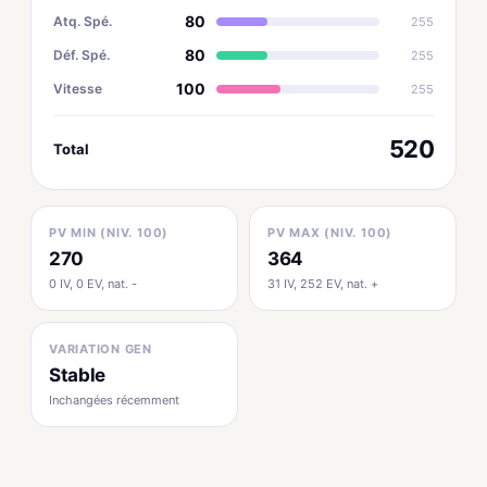
80
Atq. Spé.
255
80
Déf. Spé.
255
100
Vitesse
255
520
Total
PV MIN (NIV. 100)
PV MAX (NIV. 100)
270
364
0 IV, 0 EV, nat. -
31 IV, 252 EV, nat. +
VARIATION GEN
Stable
Inchangées récemment