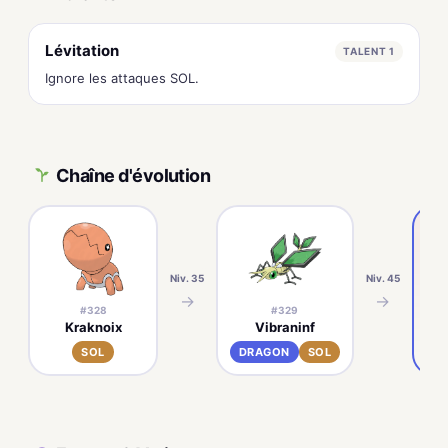
Lévitation
TALENT 1
Ignore les attaques SOL.
Chaîne d'évolution
Niv. 35
Niv. 45
→
→
#328
#329
Kraknoix
Vibraninf
SOL
DRAGON
SOL
D