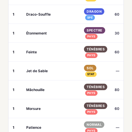
DRAGON
1
Draco-Souffle
60
SPÉ
SPECTRE
1
Étonnement
30
PHYS
TÉNÈBRES
1
Feinte
60
PHYS
SOL
1
Jet de Sable
—
STAT
TÉNÈBRES
1
Mâchouille
80
PHYS
TÉNÈBRES
1
Morsure
60
PHYS
NORMAL
1
Patience
—
PHYS