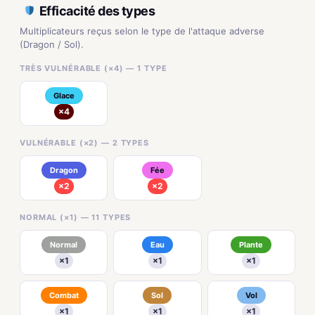
Efficacité des types
Multiplicateurs reçus selon le type de l'attaque adverse
(Dragon / Sol).
TRÈS VULNÉRABLE (×4) — 1 TYPE
Glace
×4
VULNÉRABLE (×2) — 2 TYPES
Dragon
Fée
×2
×2
NORMAL (×1) — 11 TYPES
Normal
Eau
Plante
×1
×1
×1
Combat
Sol
Vol
×1
×1
×1