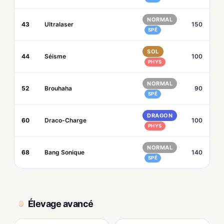
NORMAL
43
Ultralaser
150
SPÉ
SOL
44
Séisme
100
PHYS
NORMAL
52
Brouhaha
90
SPÉ
DRAGON
60
Draco-Charge
100
PHYS
NORMAL
68
Bang Sonique
140
SPÉ
Élevage avancé