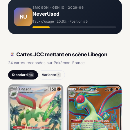
SMOGON · GEN IX · 2026-06
NeverUsed
NU
Taux d'usage : 20,6% · Position #5
Cartes JCC mettant en scène Libegon
24 cartes recensées sur Pokémon-France
Standard
Variante
16
1