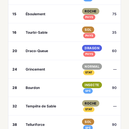
ROCHE
15
Éboulement
75
PHYS
SOL
16
Tourbi-Sable
35
PHYS
DRAGON
20
Draco-Queue
60
PHYS
NORMAL
24
Grincement
—
STAT
INSECTE
28
Bourdon
90
SPÉ
ROCHE
32
Tempête de Sable
—
STAT
SOL
38
Telluriforce
90
SPÉ