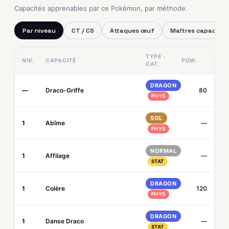
Capacités apprenables par ce Pokémon, par méthode.
Par niveau
CT / CS
Attaques œuf
Maîtres capacités
TYPE ·
NIV.
CAPACITÉ
POW.
CAT.
DRAGON
—
Draco-Griffe
80
PHYS
SOL
1
Abîme
—
PHYS
NORMAL
1
Affilage
—
STAT
DRAGON
1
Colère
120
PHYS
DRAGON
1
Danse Draco
—
STAT