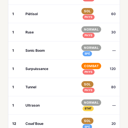
SOL
1
Piétisol
60
PHYS
NORMAL
1
Ruse
30
PHYS
NORMAL
1
Sonic Boom
—
SPÉ
COMBAT
1
Surpuissance
120
PHYS
SOL
1
Tunnel
80
PHYS
NORMAL
1
Ultrason
—
STAT
SOL
12
Coud’Boue
20
SPÉ