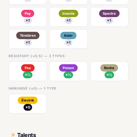
Psy
Insecte
Spectre
×1
×1
×1
Ténèbres
Acier
×1
×1
RÉSISTANT (×0,5) — 3 TYPES
Feu
Poison
Roche
×½
×½
×½
IMMUNISÉ (×0) — 1 TYPE
Électrik
×0
Talents