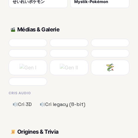
せいれいポケモン
Mystik-Pokémon
Médias & Galerie
CRIS AUDIO
Cri 3D
Cri legacy (8-bit)
Origines & Trivia