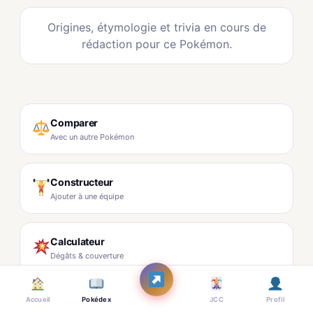
Origines, étymologie et trivia en cours de
rédaction pour ce Pokémon.
Comparer
Avec un autre Pokémon
Constructeur
Ajouter à une équipe
Calculateur
Dégâts & couverture
Tracker Shiny
Accueil
Pokédex
JCC
Profil