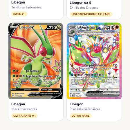
Libégon
Libegon ex δ
Ténèbres Embrasées
EX : Île des Dragons
RARE V1
HOLOGRAPHIQUE EX RARE
Libégon
Libégon
Stars Étincelantes
Étincelles Déferlantes
ULTRA RARE V1
ULTRA RARE