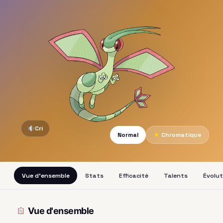
Cri
Normal
★
Chromatique
Vue d'ensemble
Stats
Efficacité
Talents
Évolut
Vue d'ensemble