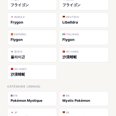
フライゴン
フライゴン
ROMAJI
DEUTSCH
Frygon
Libelldra
ESPAÑOL
ITALIANO
Flygon
Flygon
한국어
ZH-HANS
플라이곤
沙漠蜻蜓
ZH-HANT
沙漠蜻蜓
CATÉGORIE (GENUS)
FR
EN
Pokémon Mystique
Mystic Pokémon
JP
DE