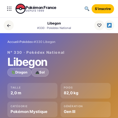
Aller au contenu
Pokémon France
S'inscrire
DEPUIS 1999
Libegon
←
♡
#330 · Pokédex National
Accueil
›
Pokédex
›
#330 Libegon
N° 330 · Pokédex National
Libegon
Dragon
Sol
TAILLE
POIDS
2,0 m
82,0 kg
CATÉGORIE
GÉNÉRATION
Pokémon Mystique
Gen III