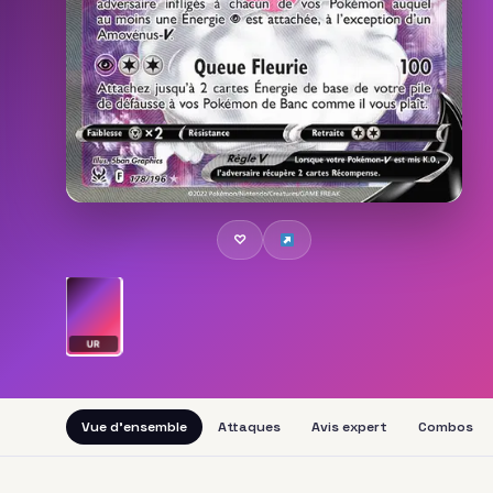
♡
UR
Vue d'ensemble
Attaques
Avis expert
Combos