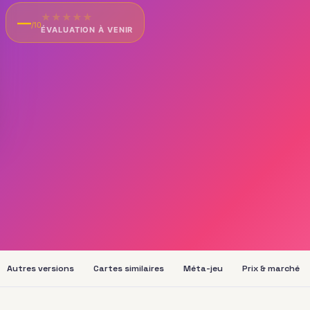
★
★
★
★
★
—
/10
ÉVALUATION À VENIR
Autres versions
Cartes similaires
Méta-jeu
Prix & marché