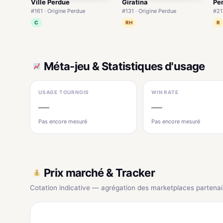
Ville Perdue
Giratina
Pe
#161 · Origine Perdue
#131 · Origine Perdue
#21
C
RH
R
Méta-jeu & Statistiques d'usage
USAGE TOURNOIS
WIN RATE
—
—
Pas encore mesuré
Pas encore mesuré
Prix marché & Tracker
Cotation indicative — agrégation des marketplaces partenai