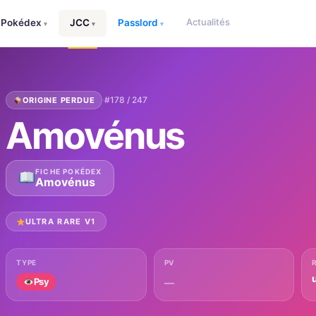
Actualités
Pokédex
JCC
Passlord
▾
▾
▾
·
#178 / 247
ORIGINE PERDUE
Amovénus
FICHE POKÉDEX
Amovénus
ULTRA RARE V1
TYPE
PV
u
Psy
—