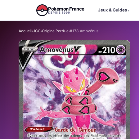
Aller au contenu
Pokémon France
Jeux & Guides
▾
DEPUIS 1999
Accueil
›
JCC
›
Origine Perdue
›
#178 Amovénus