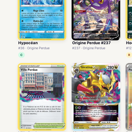
Hypocéan
Origine Perdue #237
Ho
#36 · Origine Perdue
#237 · Origine Perdue
#12
C
R