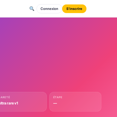
Connexion
S'inscrire
RARETÉ
ÉTAPE
ltra rare v1
—