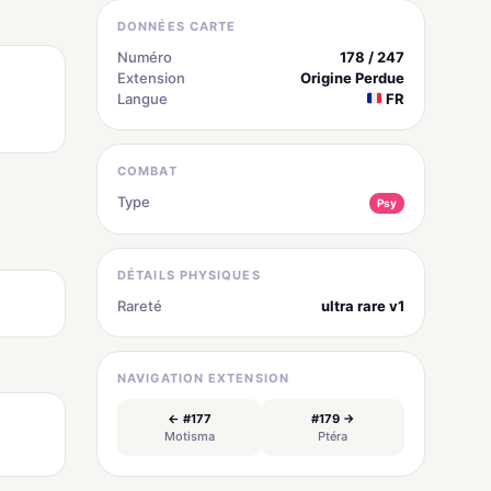
DONNÉES CARTE
Numéro
178 / 247
Extension
Origine Perdue
Langue
FR
COMBAT
Type
Psy
DÉTAILS PHYSIQUES
Rareté
ultra rare v1
NAVIGATION EXTENSION
← #177
#179 →
Motisma
Ptéra