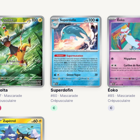
olta
Superdofin
Éoko
7 · Mascarade
#60 · Mascarade
#85 · Mascarade
pusculaire
Crépusculaire
Crépusculaire
C
C