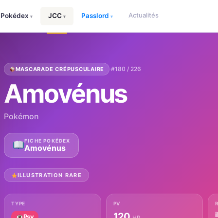
Actualités
Pokédex
JCC
Passlord
▾
▾
▾
·
#180 / 226
MASCARADE CRÉPUSCULAIRE
Amovénus
Pokémon
FICHE POKÉDEX
Amovénus
ILLUSTRATION RARE
TYPE
PV
i
120
Psy
HP