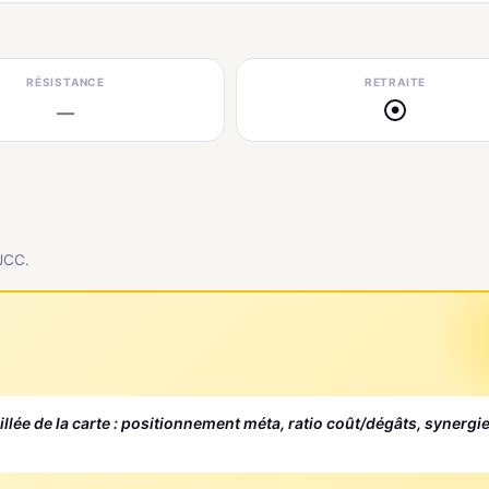
RÉSISTANCE
RETRAITE
—
●
 JCC.
aillée de la carte : positionnement méta, ratio coût/dégâts, synergi