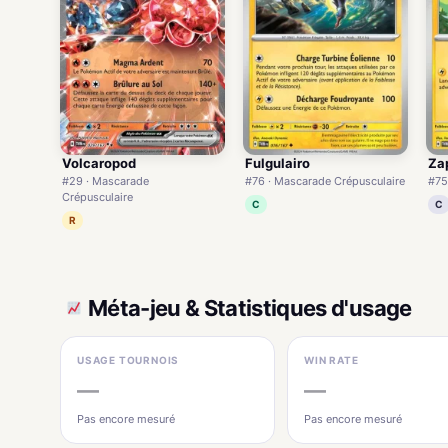
Volcaropod
Fulgulairo
Za
#29 · Mascarade
#76 · Mascarade Crépusculaire
#75
Crépusculaire
C
C
R
Méta-jeu & Statistiques d'usage
USAGE TOURNOIS
WIN RATE
—
—
Pas encore mesuré
Pas encore mesuré