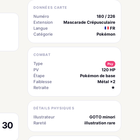
DONNÉES CARTE
Numéro
180 / 226
Extension
Mascarade Crépusculaire
Langue
FR
Catégorie
Pokémon
COMBAT
Type
Psy
PV
120 HP
Étape
Pokémon de base
Faiblesse
Métal ×2
Retraite
★
DÉTAILS PHYSIQUES
Illustrateur
GOTO minori
30
Rareté
illustration rare