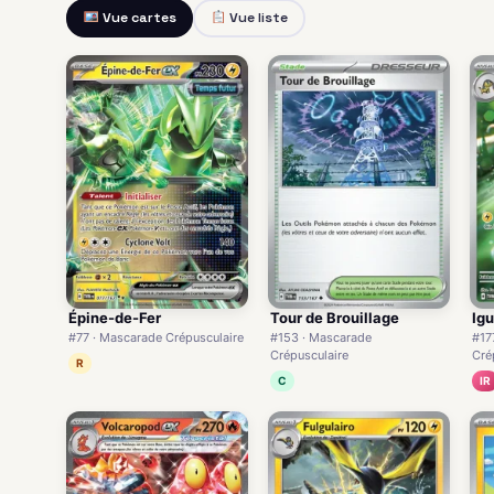
Vue cartes
Vue liste
Épine-de-Fer
Tour de Brouillage
Igu
#77 · Mascarade Crépusculaire
#153 · Mascarade
#17
Crépusculaire
Cré
R
C
IR