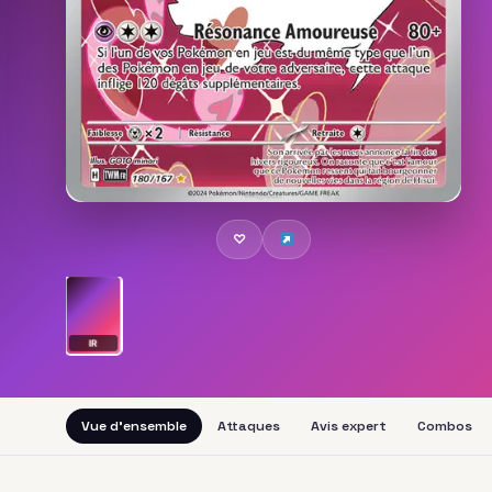
♡
IR
Vue d'ensemble
Attaques
Avis expert
Combos