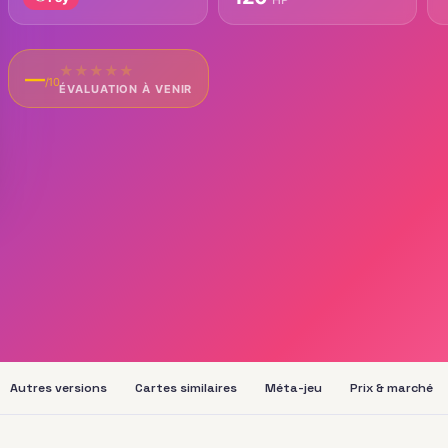
★
★
★
★
★
—
/10
ÉVALUATION À VENIR
Autres versions
Cartes similaires
Méta-jeu
Prix & marché