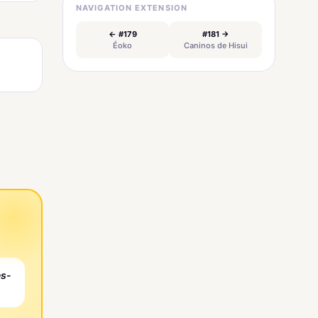
NAVIGATION EXTENSION
← #179
#181 →
Éoko
Caninos de Hisui
es-