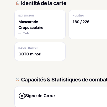
Identité de la carte
EXTENSION
NUMÉRO
Mascarade
180 / 226
Crépusculaire
— · TWM
ILLUSTRATION
GOTO minori
Capacités & Statistiques de comba
Signe de Cœur
●