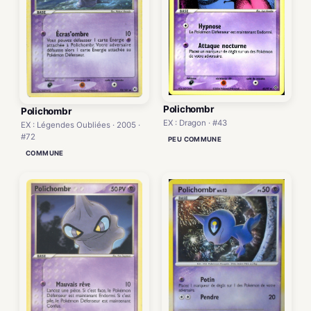
Polichombr
Polichombr
EX : Dragon · #43
EX : Légendes Oubliées · 2005 ·
#72
PEU COMMUNE
COMMUNE