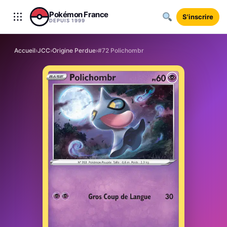
Aller au contenu
Pokémon France
S'inscrire
DEPUIS 1999
Accueil
›
JCC
›
Origine Perdue
›
#72 Polichombr