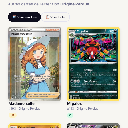
Autres cartes de l'extension
Origine Perdue
.
Vue cartes
Vue liste
Mademoiselle
Migalos
#193 · Origine Perdue
#113 · Origine Perdue
UR
C