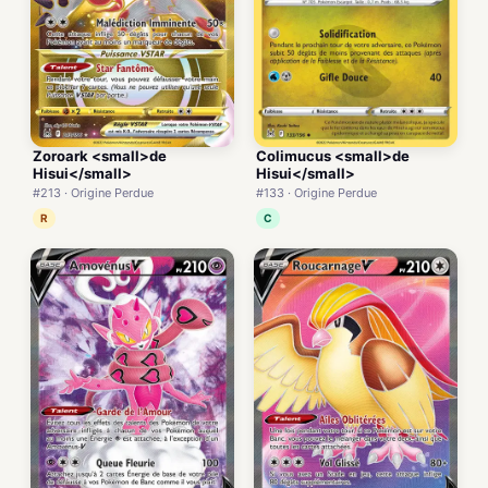
Zoroark <small>de
Colimucus <small>de
Hisui</small>
Hisui</small>
#213 · Origine Perdue
#133 · Origine Perdue
R
C