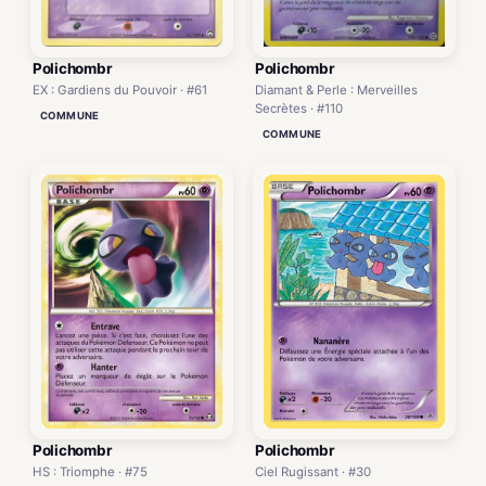
Polichombr
Polichombr
EX : Gardiens du Pouvoir · #61
Diamant & Perle : Merveilles
Secrètes · #110
COMMUNE
COMMUNE
Polichombr
Polichombr
HS : Triomphe · #75
Ciel Rugissant · #30