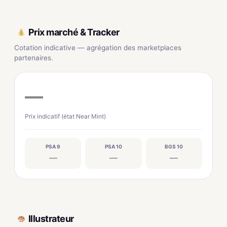
Prix marché & Tracker
Cotation indicative — agrégation des marketplaces
partenaires.
—
Prix indicatif (état Near Mint)
PSA 9
PSA 10
BGS 10
—
—
—
Illustrateur