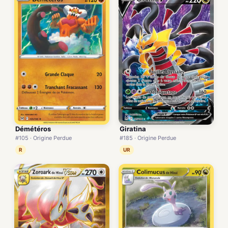
Démétéros
Giratina
#105 · Origine Perdue
#185 · Origine Perdue
R
UR