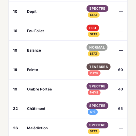
SPECTRE
10
Dépit
—
STAT
FEU
16
Feu Follet
—
STAT
NORMAL
19
Balance
—
STAT
TÉNÈBRES
19
Feinte
60
PHYS
SPECTRE
19
Ombre Portée
40
PHYS
SPECTRE
22
Châtiment
65
SPÉ
SPECTRE
26
Malédiction
—
STAT