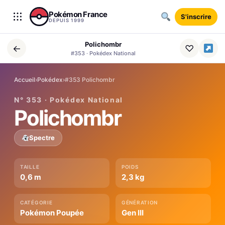
Aller au contenu
Pokémon France
S'inscrire
DEPUIS 1999
Polichombr
←
♡
#353 · Pokédex National
Accueil
›
Pokédex
›
#353 Polichombr
N° 353 · Pokédex National
Polichombr
Spectre
TAILLE
POIDS
0,6 m
2,3 kg
CATÉGORIE
GÉNÉRATION
Pokémon Poupée
Gen III