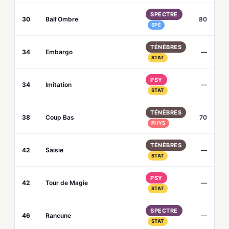
SPECTRE
30
Ball’Ombre
80
SPÉ
TÉNÈBRES
34
Embargo
—
STAT
PSY
34
Imitation
—
STAT
TÉNÈBRES
38
Coup Bas
70
PHYS
TÉNÈBRES
42
Saisie
—
STAT
PSY
42
Tour de Magie
—
STAT
SPECTRE
46
Rancune
—
STAT