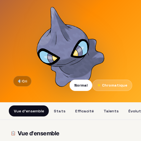
Cri
Normal
★
Chromatique
Vue d'ensemble
Stats
Efficacité
Talents
Évolut
Vue d'ensemble