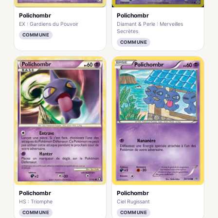
Polichombr
Polichombr
EX : Gardiens du Pouvoir
Diamant & Perle : Merveilles
Secrètes
COMMUNE
COMMUNE
Polichombr
Polichombr
HS : Triomphe
Ciel Rugissant
COMMUNE
COMMUNE