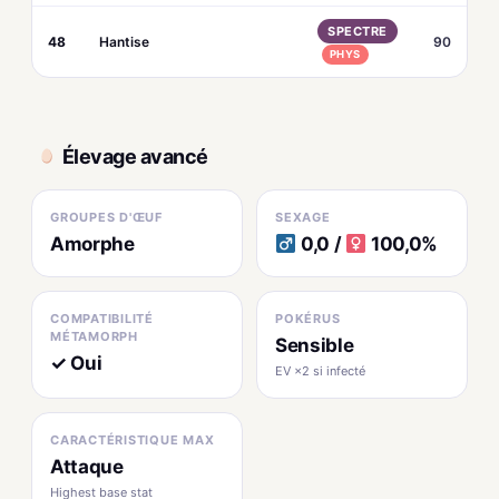
SPECTRE
48
Hantise
90
PHYS
Élevage avancé
GROUPES D'ŒUF
SEXAGE
Amorphe
0,0 /
100,0%
COMPATIBILITÉ
POKÉRUS
MÉTAMORPH
Sensible
✓ Oui
EV ×2 si infecté
CARACTÉRISTIQUE MAX
Attaque
Highest base stat