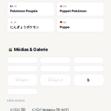
FR
EN
Pokémon Poupée
Puppet Pokémon
JP
DE
にんぎょうポケモン
Puppe
Médias & Galerie
CRIS AUDIO
Cri 3D
Cri legacy (8-bit)