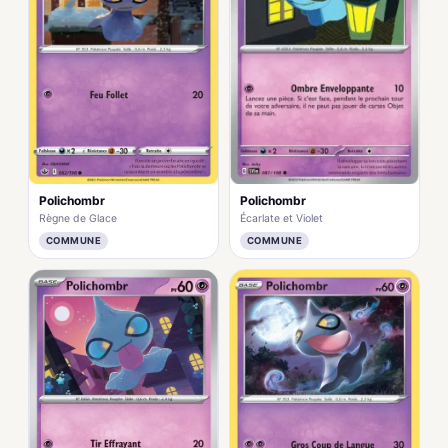
Polichombr
Polichombr
Écarlate et Violet
Règne de Glace
COMMUNE
COMMUNE