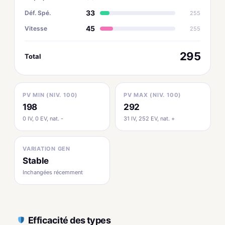
33
Déf. Spé.
255
45
Vitesse
255
295
Total
PV MIN (NIV. 100)
PV MAX (NIV. 100)
198
292
0 IV, 0 EV, nat. -
31 IV, 252 EV, nat. +
VARIATION GEN
Stable
Inchangées récemment
Efficacité des types