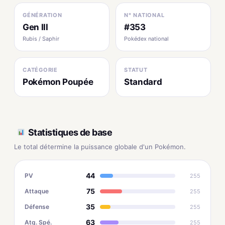
GÉNÉRATION
N° NATIONAL
Gen III
#353
Rubis / Saphir
Pokédex national
CATÉGORIE
STATUT
Pokémon Poupée
Standard
Statistiques de base
Le total détermine la puissance globale d'un Pokémon.
44
PV
255
75
Attaque
255
35
Défense
255
63
Atq. Spé.
255