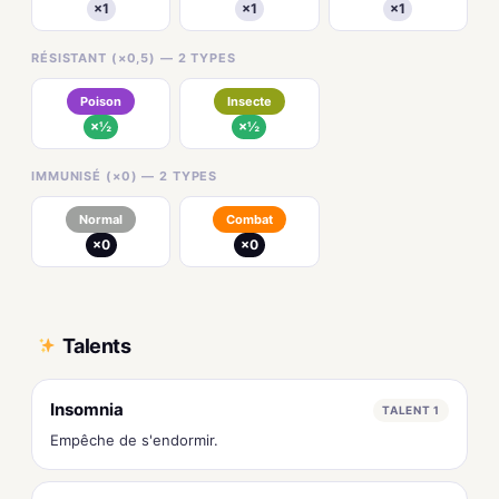
×1
×1
×1
RÉSISTANT (×0,5) — 2 TYPES
Poison
Insecte
×½
×½
IMMUNISÉ (×0) — 2 TYPES
Normal
Combat
×0
×0
Talents
Insomnia
TALENT 1
Empêche de s'endormir.