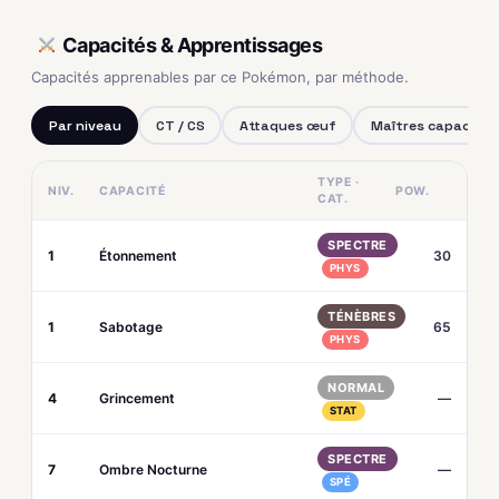
Capacités & Apprentissages
Capacités apprenables par ce Pokémon, par méthode.
Par niveau
CT / CS
Attaques œuf
Maîtres capacités
TYPE ·
NIV.
CAPACITÉ
POW.
CAT.
SPECTRE
1
Étonnement
30
PHYS
TÉNÈBRES
1
Sabotage
65
PHYS
NORMAL
4
Grincement
—
STAT
SPECTRE
7
Ombre Nocturne
—
SPÉ