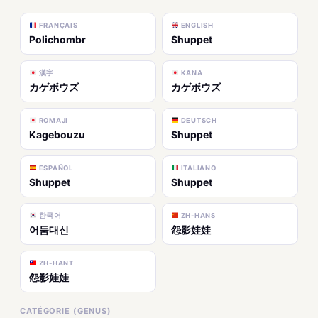
FRANÇAIS
ENGLISH
Polichombr
Shuppet
漢字
KANA
カゲボウズ
カゲボウズ
ROMAJI
DEUTSCH
Kagebouzu
Shuppet
ESPAÑOL
ITALIANO
Shuppet
Shuppet
한국어
ZH-HANS
어둠대신
怨影娃娃
ZH-HANT
怨影娃娃
CATÉGORIE (GENUS)