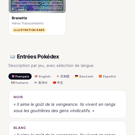
Branette
Héros Transcendants
ILLUSTRATION RARE
Entrées Pokédex
Description par jeu, avec sélection de langue.
Français
English
日本語
Deutsch
Español
Italiano
한국어
中文
NOIR
« Il aime le goût de la vengeance. Ils vivent en rangs
sous les gouttières des gens vindicatifs. »
BLANC
« Il aime le goût de la vengeance. Ils vivent en rangs