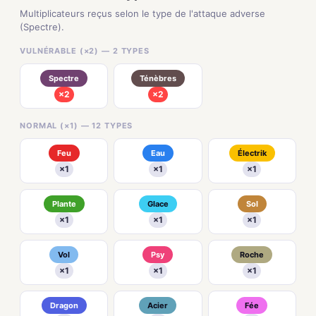
Multiplicateurs reçus selon le type de l'attaque adverse
(Spectre).
VULNÉRABLE (×2) — 2 TYPES
Spectre
Ténèbres
×2
×2
NORMAL (×1) — 12 TYPES
Feu
Eau
Électrik
×1
×1
×1
Plante
Glace
Sol
×1
×1
×1
Vol
Psy
Roche
×1
×1
×1
Dragon
Acier
Fée