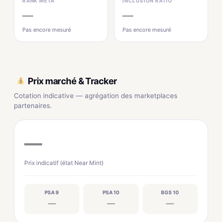
RANK MÉTA
INCLUSION RATIO
—
—
Pas encore mesuré
Pas encore mesuré
Prix marché & Tracker
Cotation indicative — agrégation des marketplaces
partenaires.
—
Prix indicatif (état Near Mint)
PSA 9
PSA 10
BGS 10
—
—
—