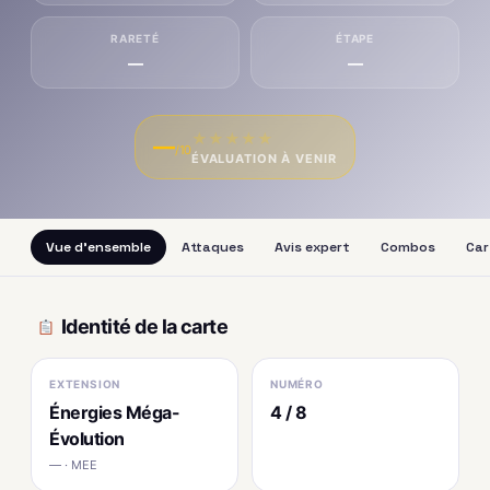
RARETÉ
ÉTAPE
—
—
★
★
★
★
★
—
/10
ÉVALUATION À VENIR
Vue d'ensemble
Attaques
Avis expert
Combos
Car
Identité de la carte
EXTENSION
NUMÉRO
Énergies Méga-
4 / 8
Évolution
— · MEE