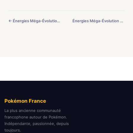
← Énergies Méga-Évolution #3
Énergies Méga-Évolution #5 →
Pokémon France
La plus ancienne communauté
francophone autour de Pokémon.
Indépendante, passionnée, depuis
toujours.