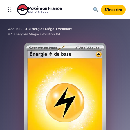
Aller au contenu
Pokémon France
S'inscrire
DEPUIS 1999
Accueil
›
JCC
›
Énergies Méga-Évolution
›
#4 Énergies Méga-Évolution #4