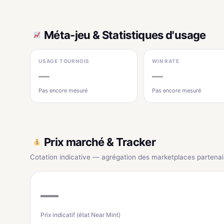
Méta-jeu & Statistiques d'usage
USAGE TOURNOIS
WIN RATE
—
—
Pas encore mesuré
Pas encore mesuré
Prix marché & Tracker
Cotation indicative — agrégation des marketplaces partenai
—
Prix indicatif (état Near Mint)