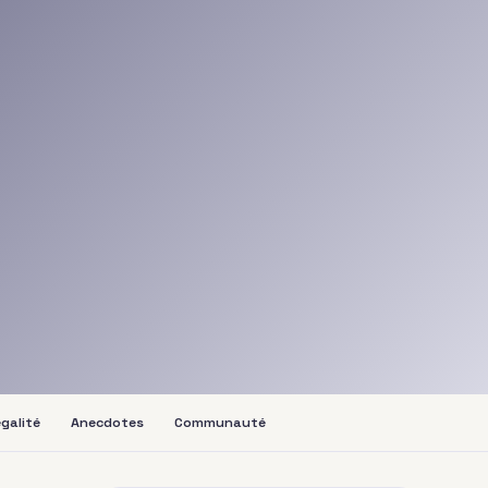
galité
Anecdotes
Communauté