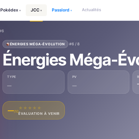
Actualités
Pokédex
JCC
Passlord
▾
▾
▾
 #6
·
#6 / 8
ÉNERGIES MÉGA-ÉVOLUTION
Énergies Méga-Évo
TYPE
PV
—
—
★
★
★
★
★
—
/10
ÉVALUATION À VENIR