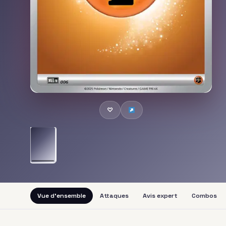
♡
Vue d'ensemble
Attaques
Avis expert
Combos