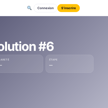
Connexion
S'inscrire
lution #6
RARETÉ
ÉTAPE
—
—