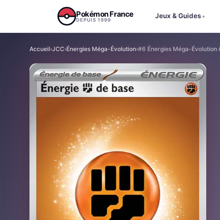
Aller au contenu
Pokémon France
Jeux & Guides
▾
DEPUIS 1999
Accueil
›
JCC
›
Énergies Méga-Évolution
›
#6 Énergies Méga-Évolution