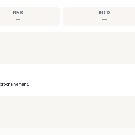
PSA 10
BGS 10
—
—
s prochainement.