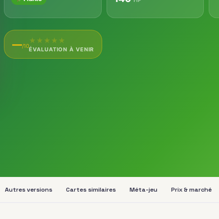
★
★
★
★
★
—
/10
ÉVALUATION À VENIR
Autres versions
Cartes similaires
Méta-jeu
Prix & marché