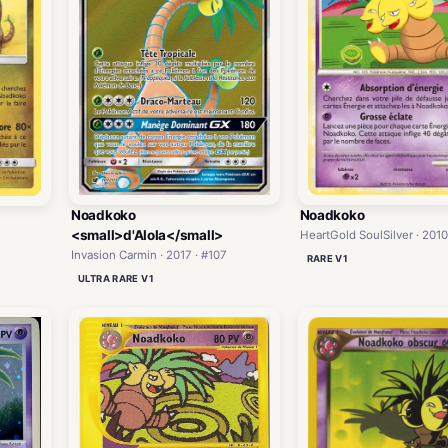
Noadkoko
Noadkoko
<small>d'Alola</small>
HeartGold SoulSilver · 2010
Invasion Carmin · 2017 · #107
RARE V1
ULTRA RARE V1