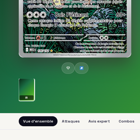
♡
IR
Vue d'ensemble
Attaques
Avis expert
Combos