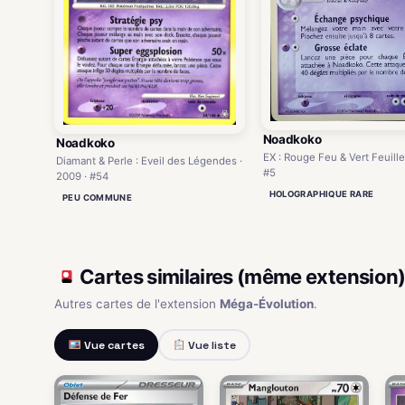
Noadkoko
Noadkoko
EX : Rouge Feu & Vert Feuille
Diamant & Perle : Eveil des Légendes ·
#5
2009 · #54
HOLOGRAPHIQUE RARE
PEU COMMUNE
Cartes similaires (même extension
Autres cartes de l'extension
Méga-Évolution
.
Vue cartes
Vue liste