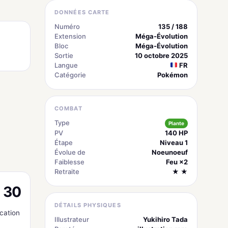
DONNÉES CARTE
Numéro
135 / 188
Extension
Méga-Évolution
Bloc
Méga-Évolution
Sortie
10 octobre 2025
Langue
FR
Catégorie
Pokémon
COMBAT
Type
Plante
PV
140 HP
Étape
Niveau 1
Évolue de
Noeunoeuf
Faiblesse
Feu ×2
Retraite
★ ★
30
DÉTAILS PHYSIQUES
cation
Illustrateur
Yukihiro Tada