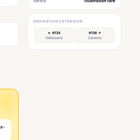
Rareté
illustration rare
NAVIGATION EXTENSION
← #134
#136 →
Herbizarre
Caratroc
es-