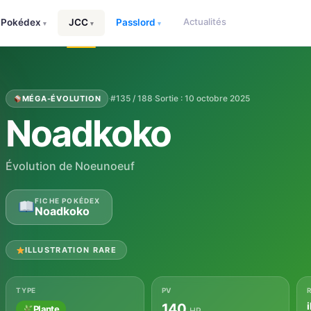
Actualités
Pokédex
JCC
Passlord
▾
▾
▾
·
#135 / 188
·
Sortie : 10 octobre 2025
MÉGA-ÉVOLUTION
Noadkoko
Évolution de Noeunoeuf
FICHE POKÉDEX
Noadkoko
ILLUSTRATION RARE
TYPE
PV
i
140
Plante
HP