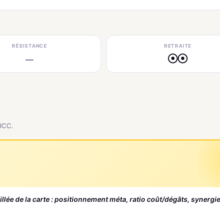
RÉSISTANCE
RETRAITE
—
●
●
 JCC.
aillée de la carte : positionnement méta, ratio coût/dégâts, synergi