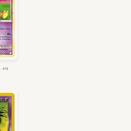
 · #18