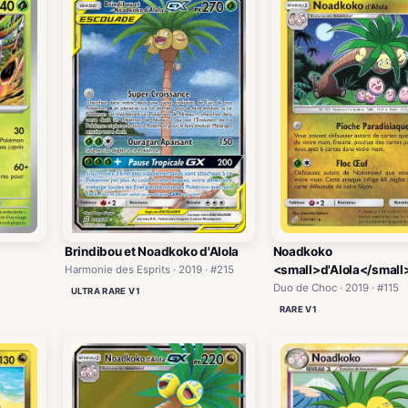
Brindibou et Noadkoko d'Alola
Noadkoko
<small>d'Alola</small
Harmonie des Esprits · 2019 · #215
Duo de Choc · 2019 · #115
ULTRA RARE V1
RARE V1