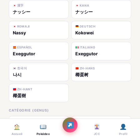
漢字
KANA
ナッシー
ナッシー
ROMAJI
DEUTSCH
Nassy
Kokowei
ESPAÑOL
ITALIANO
Exeggutor
Exeggutor
한국어
ZH-HANS
나시
椰蛋树
ZH-HANT
椰蛋樹
CATÉGORIE (GENUS)
FR
EN
Pokémon Fruitpalme
Coconut Pokémon
Accueil
Pokédex
JCC
Profil