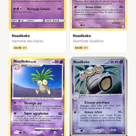
Noadkoko
Noadkoko
HeartGold SoulSilver
Harmonie des Esprits
RARE V1
RARE V1