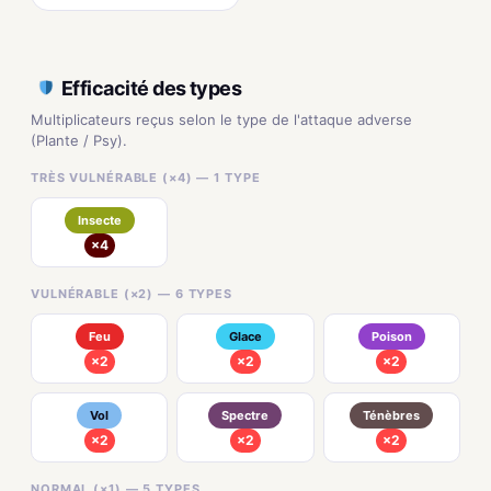
Efficacité des types
Multiplicateurs reçus selon le type de l'attaque adverse
(Plante / Psy).
TRÈS VULNÉRABLE (×4) — 1 TYPE
Insecte
×4
VULNÉRABLE (×2) — 6 TYPES
Feu
Glace
Poison
×2
×2
×2
Vol
Spectre
Ténèbres
×2
×2
×2
NORMAL (×1) — 5 TYPES