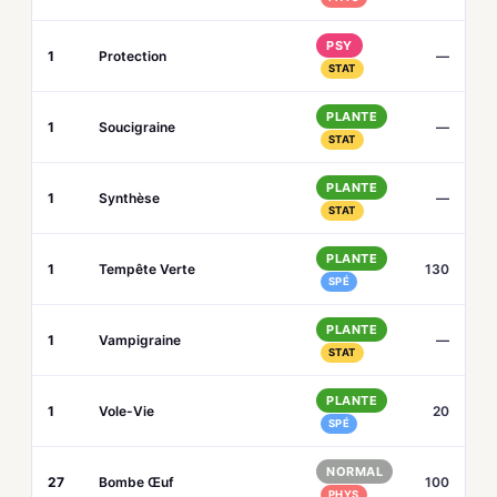
PSY
1
Protection
—
STAT
PLANTE
1
Soucigraine
—
STAT
PLANTE
1
Synthèse
—
STAT
PLANTE
1
Tempête Verte
130
SPÉ
PLANTE
1
Vampigraine
—
STAT
PLANTE
1
Vole-Vie
20
SPÉ
NORMAL
27
Bombe Œuf
100
PHYS