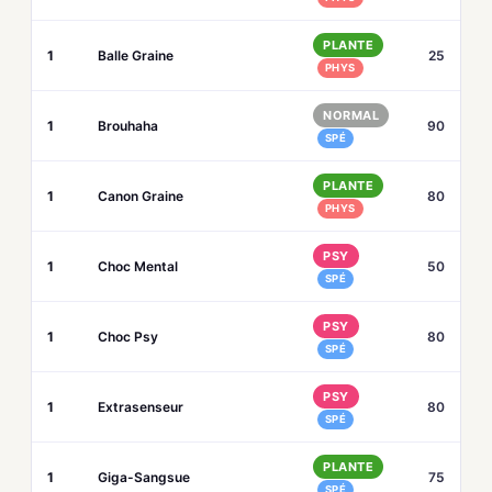
PLANTE
1
Balle Graine
25
PHYS
NORMAL
1
Brouhaha
90
SPÉ
PLANTE
1
Canon Graine
80
PHYS
PSY
1
Choc Mental
50
SPÉ
PSY
1
Choc Psy
80
SPÉ
PSY
1
Extrasenseur
80
SPÉ
PLANTE
1
Giga-Sangsue
75
SPÉ