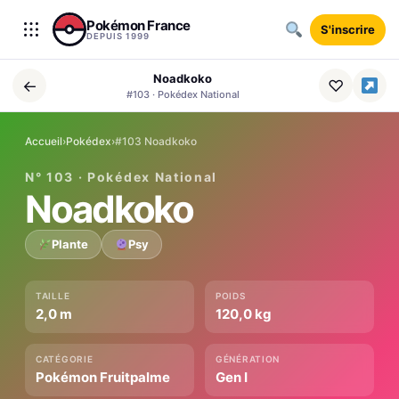
Aller au contenu
Pokémon France
S'inscrire
DEPUIS 1999
Noadkoko
←
♡
#103 · Pokédex National
Accueil
›
Pokédex
›
#103 Noadkoko
N° 103 · Pokédex National
Noadkoko
Plante
Psy
TAILLE
POIDS
2,0 m
120,0 kg
CATÉGORIE
GÉNÉRATION
Pokémon Fruitpalme
Gen I