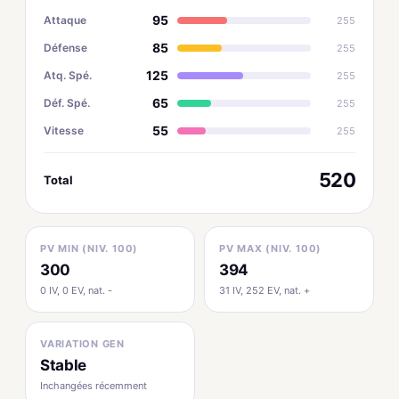
95
Attaque
255
85
Défense
255
125
Atq. Spé.
255
65
Déf. Spé.
255
55
Vitesse
255
520
Total
PV MIN (NIV. 100)
PV MAX (NIV. 100)
300
394
0 IV, 0 EV, nat. -
31 IV, 252 EV, nat. +
VARIATION GEN
Stable
Inchangées récemment