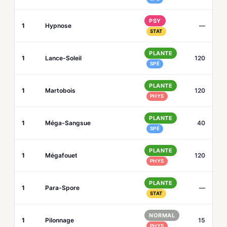
PSY
1
Hypnose
—
STAT
PLANTE
1
Lance-Soleil
120
SPÉ
PLANTE
1
Martobois
120
PHYS
PLANTE
1
Méga-Sangsue
40
SPÉ
PLANTE
1
Mégafouet
120
PHYS
PLANTE
1
Para-Spore
—
STAT
NORMAL
1
Pilonnage
15
PHYS