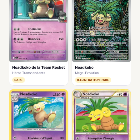
Noadkoko de la Team Rocket
Noadkoko
Héros Transcendants
Méga-Évolution
RARE
ILLUSTRATION RARE