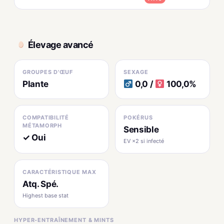
Élevage avancé
GROUPES D'ŒUF
SEXAGE
Plante
0,0 /
100,0%
COMPATIBILITÉ
POKÉRUS
MÉTAMORPH
Sensible
✓ Oui
EV ×2 si infecté
CARACTÉRISTIQUE MAX
Atq. Spé.
Highest base stat
HYPER-ENTRAÎNEMENT & MINTS