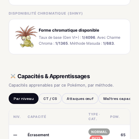
DISPONIBILITÉ CHROMATIQUE (SHINY)
Forme chromatique disponible
Taux de base (Gen VI+) :
1/4096
. Avec Charme
Chroma :
1/1365
. Méthode Masuda :
1/683
.
Capacités & Apprentissages
Capacités apprenables par ce Pokémon, par méthode.
Par niveau
CT / CS
Attaques œuf
Maîtres capacités
TYPE ·
NIV.
CAPACITÉ
POW.
CAT.
NORMAL
—
Écrasement
65
PHYS