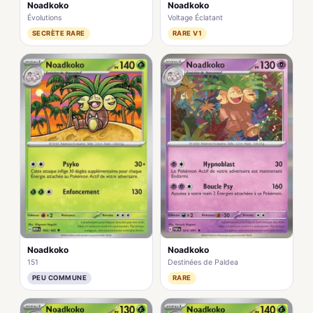
Noadkoko
Noadkoko
Évolutions
Voltage Éclatant
SECRÈTE RARE
RARE V1
Noadkoko
Noadkoko
151
Destinées de Paldea
PEU COMMUNE
RARE