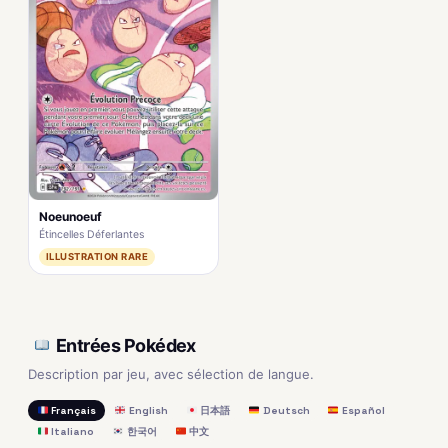
Noeunoeuf
Étincelles Déferlantes
ILLUSTRATION RARE
Entrées Pokédex
Description par jeu, avec sélection de langue.
Français
English
日本語
Deutsch
Español
Italiano
한국어
中文