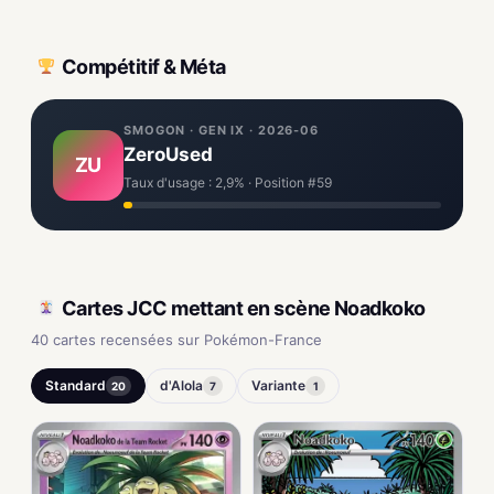
Compétitif & Méta
SMOGON · GEN IX · 2026-06
ZeroUsed
ZU
Taux d'usage : 2,9% · Position #59
Cartes JCC mettant en scène Noadkoko
40 cartes recensées sur Pokémon-France
Standard
d'Alola
Variante
20
7
1