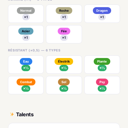
Normal
Roche
Dragon
×1
×1
×1
Acier
Fée
×1
×1
RÉSISTANT (×0,5) — 6 TYPES
Eau
Électrik
Plante
×½
×½
×½
Combat
Sol
Psy
×½
×½
×½
Talents