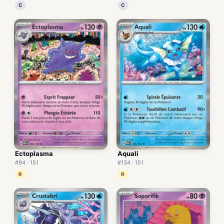
C
C
Ectoplasma
Aquali
#94 · 151
#134 · 151
R
R