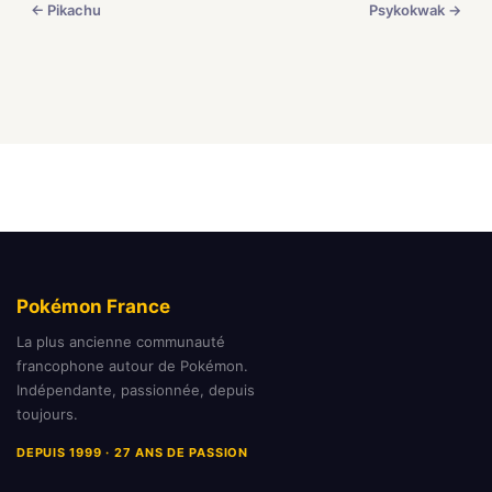
← Pikachu
Psykokwak →
Pokémon France
La plus ancienne communauté
francophone autour de Pokémon.
Indépendante, passionnée, depuis
toujours.
DEPUIS 1999 · 27 ANS DE PASSION