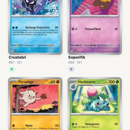
Crustabri
Soporifik
#91 · 151
#96 · 151
C
C