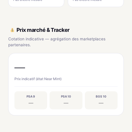
Prix marché & Tracker
Cotation indicative — agrégation des marketplaces
partenaires.
—
Prix indicatif (état Near Mint)
PSA 9
PSA 10
BGS 10
—
—
—