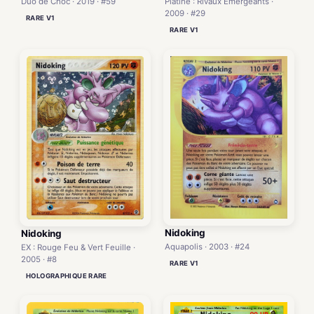
Duo de Choc · 2019 · #59
Platine : Rivaux Émergeants ·
2009 · #29
RARE V1
RARE V1
Nidoking
Nidoking
Aquapolis · 2003 · #24
EX : Rouge Feu & Vert Feuille ·
2005 · #8
RARE V1
HOLOGRAPHIQUE RARE