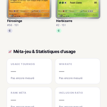
Férosinge
Herbizarre
#56 · 151
#2 · 151
C
C
Méta-jeu & Statistiques d'usage
USAGE TOURNOIS
WIN RATE
—
—
Pas encore mesuré
Pas encore mesuré
RANK MÉTA
INCLUSION RATIO
—
—
Pas encore mesuré
Pas encore mesuré