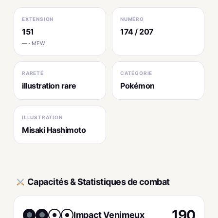
EXTENSION
NUMÉRO
151
174 / 207
— · MEW
RARETÉ
CATÉGORIE
illustration rare
Pokémon
ILLUSTRATION
Misaki Hashimoto
Capacités & Statistiques de combat
190
Impact Venimeux
●
●