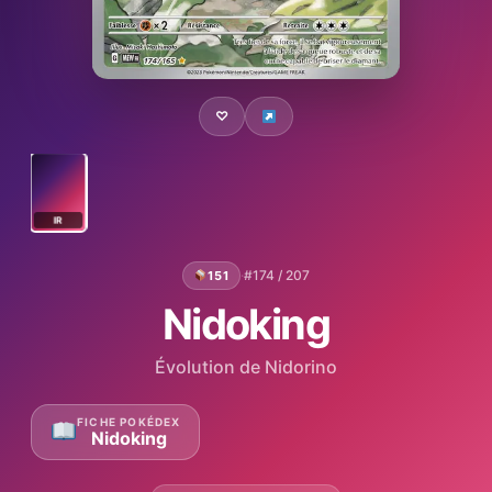
♡
IR
·
#174 / 207
151
Nidoking
Évolution de Nidorino
FICHE POKÉDEX
Nidoking