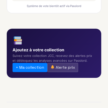
Système de vote bientôt actif via Passlord
Ajoutez à votre collection
Suivez votre collection JCC, recevez des alertes prix
et débloquez les analyses avancées sur Passlord.
+ Ma collection
Alerte prix