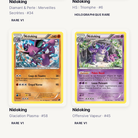
Nidoking
Nidoking
HS : Triomphe · #6
Diamant & Perle : Merveilles
Secrètes · #34
HOLOGRAPHIQUE RARE
RARE V1
Nidoking
Nidoking
Glaciation Plasma · #58
Offensive Vapeur · #45
RARE V1
RARE V1