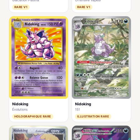
Glaciation Plasma
Offensive Vapeur
RARE V1
RARE V1
Nidoking
Nidoking
151
Évolutions
ILLUSTRATION RARE
HOLOGRAPHIQUE RARE