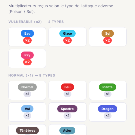
Multiplicateurs reçus selon le type de l'attaque adverse
(Poison / Sol).
VULNÉRABLE (×2) — 4 TYPES
Eau
Glace
Sol
×2
×2
×2
Psy
×2
NORMAL (×1) — 8 TYPES
Normal
Feu
Plante
×1
×1
×1
Vol
Spectre
Dragon
×1
×1
×1
Ténèbres
Acier