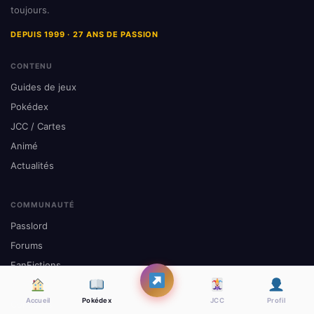
toujours.
DEPUIS 1999 · 27 ANS DE PASSION
CONTENU
Guides de jeux
Pokédex
JCC / Cartes
Animé
Actualités
COMMUNAUTÉ
Passlord
Forums
FanFictions
TopTeams
Accueil
Pokédex
JCC
Profil
Concours