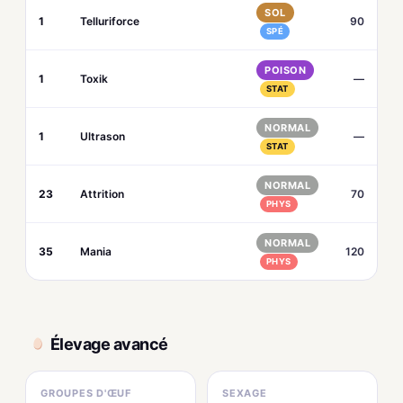
SOL
1
Telluriforce
90
SPÉ
POISON
1
Toxik
—
STAT
NORMAL
1
Ultrason
—
STAT
NORMAL
23
Attrition
70
PHYS
NORMAL
35
Mania
120
PHYS
Élevage avancé
GROUPES D'ŒUF
SEXAGE