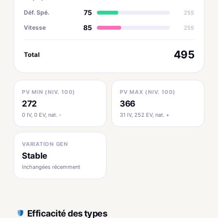
75
Déf. Spé.
255
85
Vitesse
255
495
Total
PV MIN (NIV. 100)
PV MAX (NIV. 100)
272
366
0 IV, 0 EV, nat. -
31 IV, 252 EV, nat. +
VARIATION GEN
Stable
Inchangées récemment
Efficacité des types