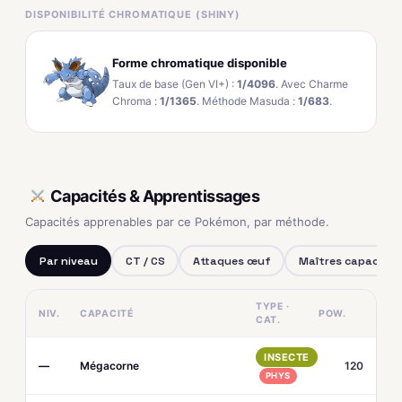
DISPONIBILITÉ CHROMATIQUE (SHINY)
Forme chromatique disponible
Taux de base (Gen VI+) :
1/4096
. Avec Charme
Chroma :
1/1365
. Méthode Masuda :
1/683
.
Capacités & Apprentissages
Capacités apprenables par ce Pokémon, par méthode.
Par niveau
CT / CS
Attaques œuf
Maîtres capacités
TYPE ·
NIV.
CAPACITÉ
POW.
CAT.
INSECTE
—
Mégacorne
120
PHYS