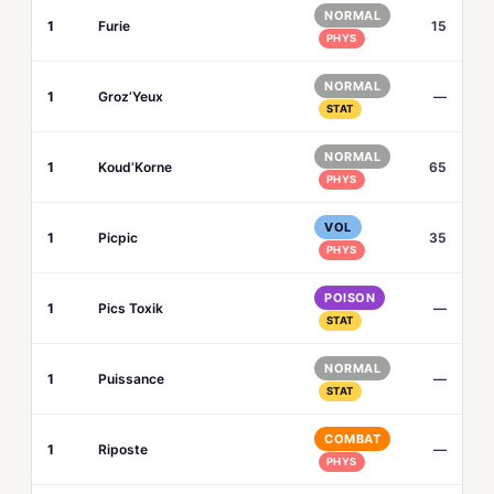
NORMAL
1
Furie
15
PHYS
NORMAL
1
Groz’Yeux
—
STAT
NORMAL
1
Koud’Korne
65
PHYS
VOL
1
Picpic
35
PHYS
POISON
1
Pics Toxik
—
STAT
NORMAL
1
Puissance
—
STAT
COMBAT
1
Riposte
—
PHYS