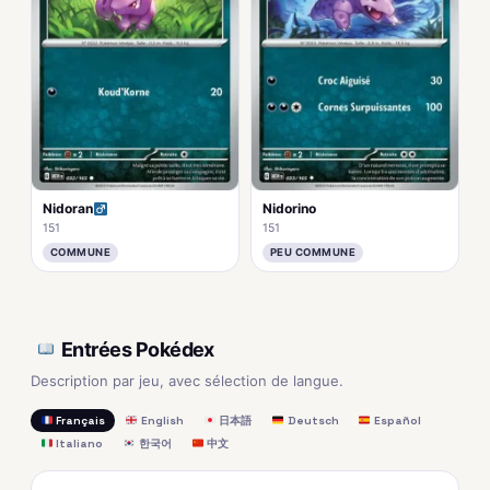
Nidoran
Nidorino
151
151
COMMUNE
PEU COMMUNE
Entrées Pokédex
Description par jeu, avec sélection de langue.
Français
English
日本語
Deutsch
Español
Italiano
한국어
中文