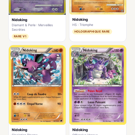
Nidoking
Nidoking
HS : Triomphe
Diamant & Perle : Merveilles
Secrètes
HOLOGRAPHIQUE RARE
RARE V1
Nidoking
Nidoking