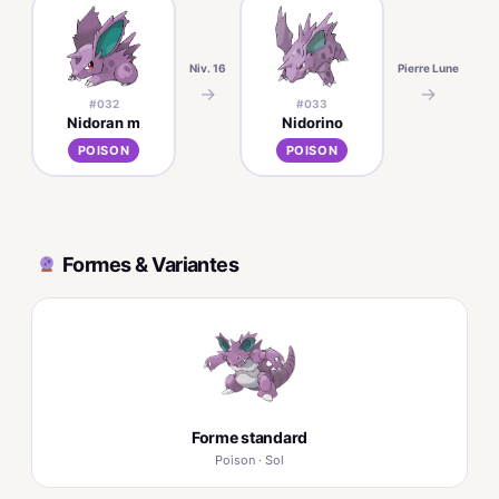
Niv. 16
Pierre Lune
→
→
#032
#033
Nidoran m
Nidorino
POISON
POISON
Formes & Variantes
Forme standard
Poison · Sol