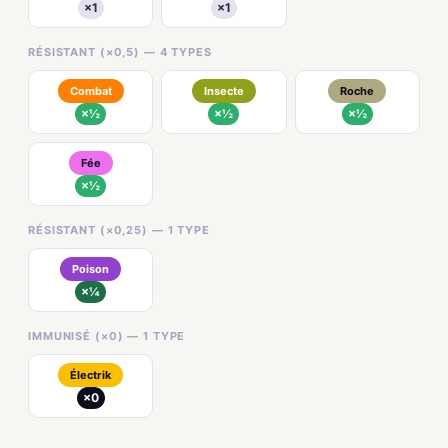
×1
×1
RÉSISTANT (×0,5) — 4 TYPES
Combat
Insecte
Roche
×½
×½
×½
Fée
×½
RÉSISTANT (×0,25) — 1 TYPE
Poison
×¼
IMMUNISÉ (×0) — 1 TYPE
Électrik
×0