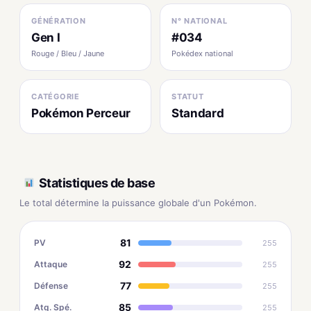
GÉNÉRATION
N° NATIONAL
Gen I
#034
Rouge / Bleu / Jaune
Pokédex national
CATÉGORIE
STATUT
Pokémon Perceur
Standard
Statistiques de base
Le total détermine la puissance globale d'un Pokémon.
81
PV
255
92
Attaque
255
77
Défense
255
85
Atq. Spé.
255