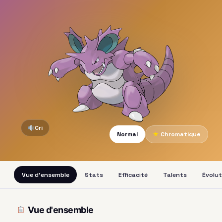
Cri
Normal
★
Chromatique
Vue d'ensemble
Stats
Efficacité
Talents
Évolut
Vue d'ensemble