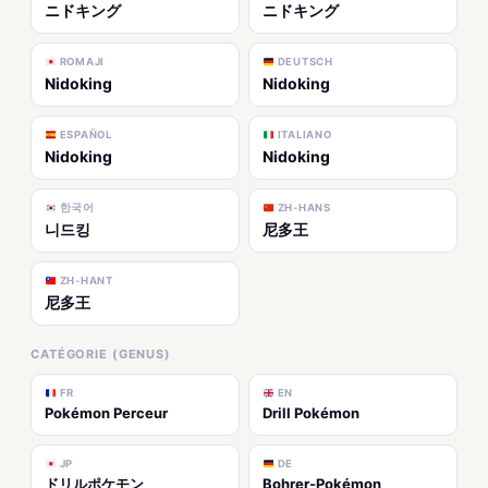
ニドキング
ニドキング
ROMAJI
DEUTSCH
Nidoking
Nidoking
ESPAÑOL
ITALIANO
Nidoking
Nidoking
한국어
ZH-HANS
니드킹
尼多王
ZH-HANT
尼多王
CATÉGORIE (GENUS)
FR
EN
Pokémon Perceur
Drill Pokémon
JP
DE
ドリルポケモン
Bohrer-Pokémon