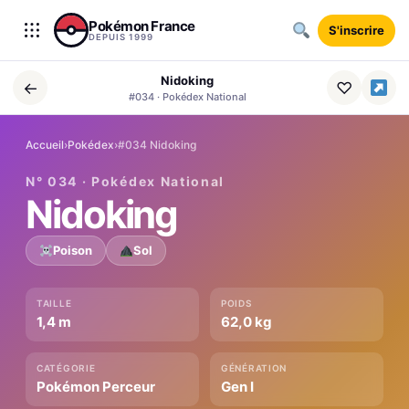
Aller au contenu
Pokémon France
S'inscrire
DEPUIS 1999
Nidoking
←
♡
#034 · Pokédex National
Accueil
›
Pokédex
›
#034 Nidoking
N° 034 · Pokédex National
Nidoking
Poison
Sol
TAILLE
POIDS
1,4 m
62,0 kg
CATÉGORIE
GÉNÉRATION
Pokémon Perceur
Gen I