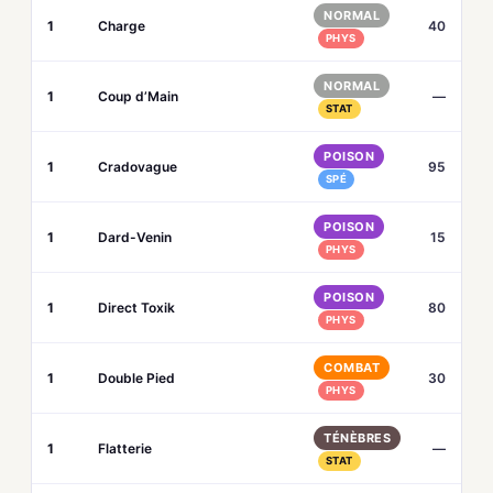
NORMAL
1
Charge
40
PHYS
NORMAL
1
Coup d’Main
—
STAT
POISON
1
Cradovague
95
SPÉ
POISON
1
Dard-Venin
15
PHYS
POISON
1
Direct Toxik
80
PHYS
COMBAT
1
Double Pied
30
PHYS
TÉNÈBRES
1
Flatterie
—
STAT