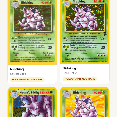
Nidoking
Nidoking
Base Set 2
Set de base
HOLOGRAPHIQUE RARE
HOLOGRAPHIQUE RARE