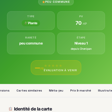
PEU COMMUNE
TYPE
PV
70
Plante
HP
RARETÉ
ÉTAPE
peu commune
Niveau 1
depuis Chenipan
★
★
★
★
★
—
/10
ÉVALUATION À VENIR
rsions
Cartes similaires
Méta-jeu
Prix & marché
Illustrat
Identité de la carte