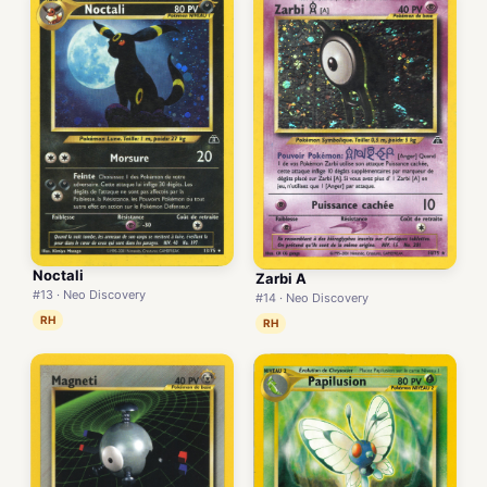
Noctali
Zarbi A
#13 · Neo Discovery
#14 · Neo Discovery
RH
RH