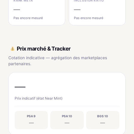
RANK MÉTA
INCLUSION RATIO
—
—
Pas encore mesuré
Pas encore mesuré
Prix marché & Tracker
Cotation indicative — agrégation des marketplaces
partenaires.
—
Prix indicatif (état Near Mint)
PSA 9
PSA 10
BGS 10
—
—
—