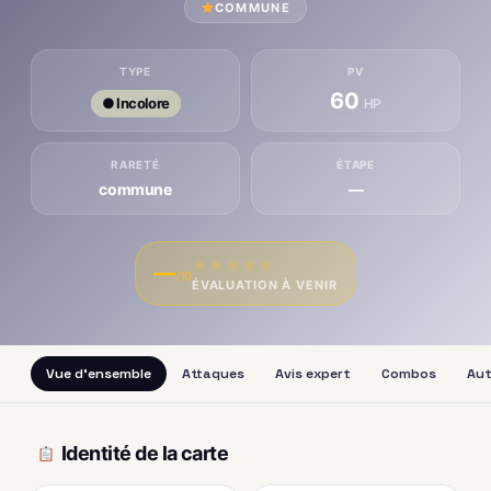
COMMUNE
TYPE
PV
60
● Incolore
HP
RARETÉ
ÉTAPE
commune
—
★
★
★
★
★
—
/10
ÉVALUATION À VENIR
Vue d'ensemble
Attaques
Avis expert
Combos
Aut
Identité de la carte