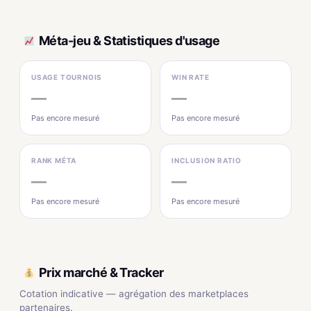
Méta-jeu & Statistiques d'usage
USAGE TOURNOIS
WIN RATE
—
—
Pas encore mesuré
Pas encore mesuré
RANK MÉTA
INCLUSION RATIO
—
—
Pas encore mesuré
Pas encore mesuré
Prix marché & Tracker
Cotation indicative — agrégation des marketplaces
partenaires.