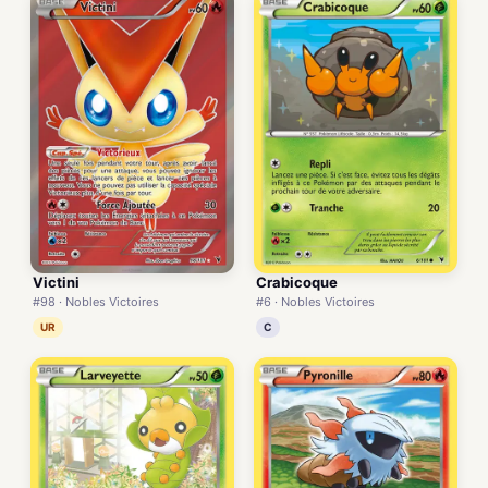
Victini
Crabicoque
#98 · Nobles Victoires
#6 · Nobles Victoires
UR
C