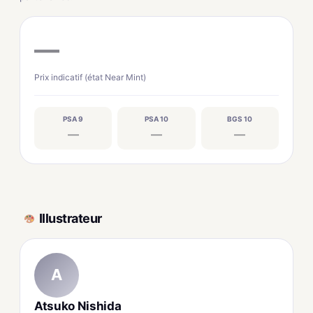
—
Prix indicatif (état Near Mint)
PSA 9
PSA 10
BGS 10
—
—
—
Illustrateur
A
Atsuko Nishida