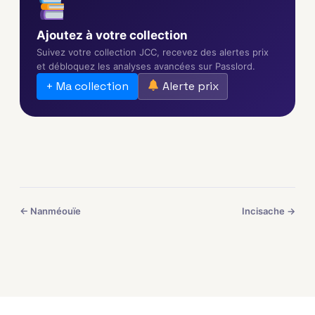
Ajoutez à votre collection
Suivez votre collection JCC, recevez des alertes prix
et débloquez les analyses avancées sur Passlord.
+ Ma collection
Alerte prix
← Nanméouïe
Incisache →