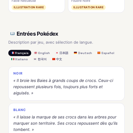
Fable Nébuleuse
Foudre Noire
ILLUSTRATION RARE
ILLUSTRATION RARE
Entrées Pokédex
Description par jeu, avec sélection de langue.
Français
English
日本語
Deutsch
Español
Italiano
한국어
中文
NOIR
« Il broie les Baies à grands coups de crocs. Ceux-ci
repoussent plusieurs fois, toujours plus forts et
aiguisés. »
BLANC
« Il laisse la marque de ses crocs dans les arbres pour
marquer son territoire. Ses crocs repoussent dès qu’ils
tombent. »