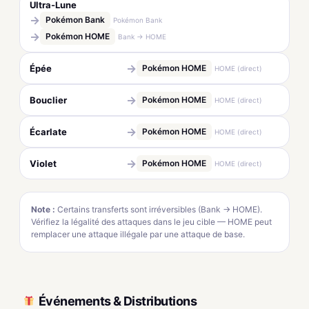
Ultra-Lune
→
Pokémon Bank
Pokémon Bank
→
Pokémon HOME
Bank → HOME
→
Épée
Pokémon HOME
HOME (direct)
→
Bouclier
Pokémon HOME
HOME (direct)
→
Écarlate
Pokémon HOME
HOME (direct)
→
Violet
Pokémon HOME
HOME (direct)
Note :
Certains transferts sont irréversibles (Bank → HOME).
Vérifiez la légalité des attaques dans le jeu cible — HOME peut
remplacer une attaque illégale par une attaque de base.
Événements & Distributions