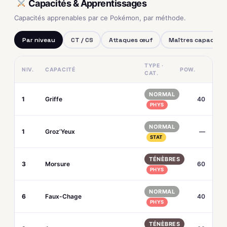
Capacités & Apprentissages
Capacités apprenables par ce Pokémon, par méthode.
Par niveau
CT / CS
Attaques œuf
Maîtres capacités
TYPE ·
NIV.
CAPACITÉ
POW.
CAT.
NORMAL
1
Griffe
40
PHYS
NORMAL
1
Groz’Yeux
—
STAT
TÉNÈBRES
3
Morsure
60
PHYS
NORMAL
6
Faux-Chage
40
PHYS
TÉNÈBRES