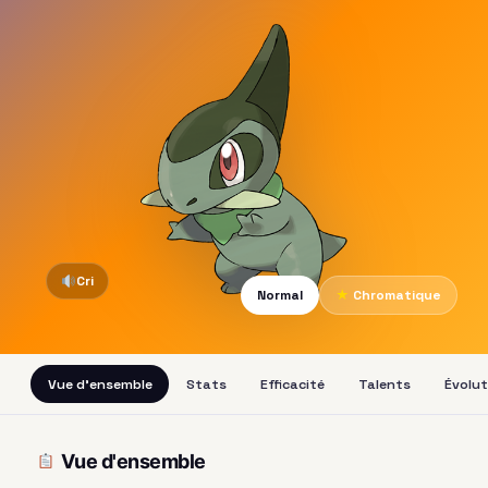
Cri
Normal
★
Chromatique
Vue d'ensemble
Stats
Efficacité
Talents
Évolut
Vue d'ensemble