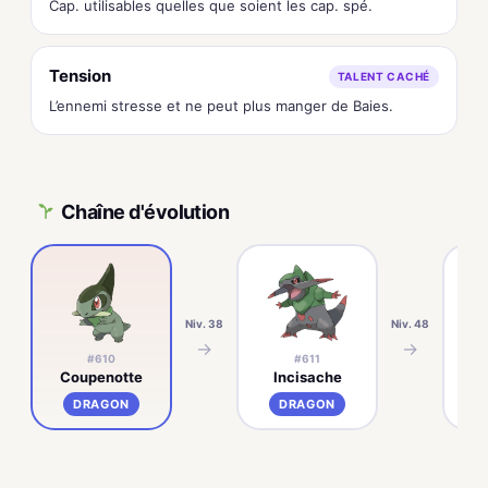
Cap. utilisables quelles que soient les cap. spé.
Tension
TALENT CACHÉ
L’ennemi stresse et ne peut plus manger de Baies.
Chaîne d'évolution
Niv. 38
Niv. 48
→
→
#610
#611
Coupenotte
Incisache
Tr
DRAGON
DRAGON