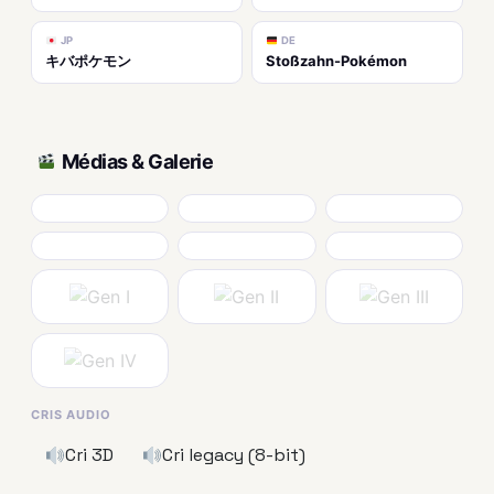
JP
DE
キバポケモン
Stoßzahn-Pokémon
Médias & Galerie
CRIS AUDIO
Cri 3D
Cri legacy (8-bit)