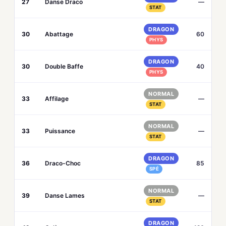
27
Danse Draco
—
STAT
DRAGON
30
Abattage
60
PHYS
DRAGON
30
Double Baffe
40
PHYS
NORMAL
33
Affilage
—
STAT
NORMAL
33
Puissance
—
STAT
DRAGON
36
Draco-Choc
85
SPÉ
NORMAL
39
Danse Lames
—
STAT
DRAGON