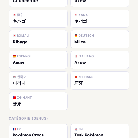
Coupenotte
Axew
漢字
KANA
キバゴ
キバゴ
ROMAJI
DEUTSCH
Kibago
Milza
ESPAÑOL
ITALIANO
Axew
Axew
한국어
ZH-HANS
터검니
牙牙
ZH-HANT
牙牙
CATÉGORIE (GENUS)
FR
EN
Pokémon Crocs
Tusk Pokémon