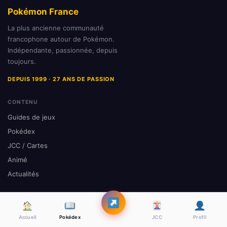
Pokémon France
La plus ancienne communauté
francophone autour de Pokémon.
Indépendante, passionnée, depuis
toujours.
DEPUIS 1999 · 27 ANS DE PASSION
CONTENU
Guides de jeux
Pokédex
JCC / Cartes
Animé
Actualités
COMMUNAUTÉ
Passlord
Accueil
Pokédex
JCC
Profil