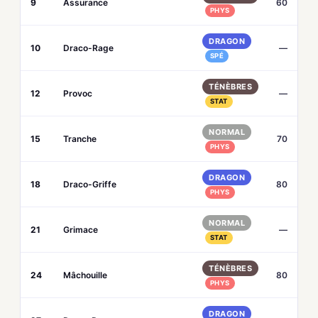
9
Assurance
60
PHYS
DRAGON
10
Draco-Rage
—
SPÉ
TÉNÈBRES
12
Provoc
—
STAT
NORMAL
15
Tranche
70
PHYS
DRAGON
18
Draco-Griffe
80
PHYS
NORMAL
21
Grimace
—
STAT
TÉNÈBRES
24
Mâchouille
80
PHYS
DRAGON