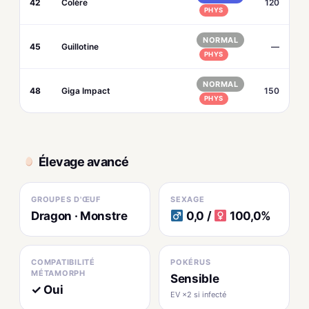
42
Colère
120
PHYS
NORMAL
45
Guillotine
—
PHYS
NORMAL
48
Giga Impact
150
PHYS
Élevage avancé
GROUPES D'ŒUF
SEXAGE
Dragon · Monstre
0,0 /
100,0%
COMPATIBILITÉ
POKÉRUS
MÉTAMORPH
Sensible
✓ Oui
EV ×2 si infecté