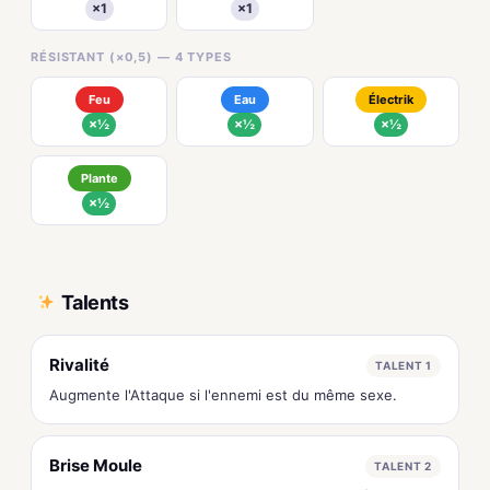
×1
×1
RÉSISTANT (×0,5) — 4 TYPES
Feu
Eau
Électrik
×½
×½
×½
Plante
×½
Talents
Rivalité
TALENT 1
Augmente l'Attaque si l'ennemi est du même sexe.
Brise Moule
TALENT 2