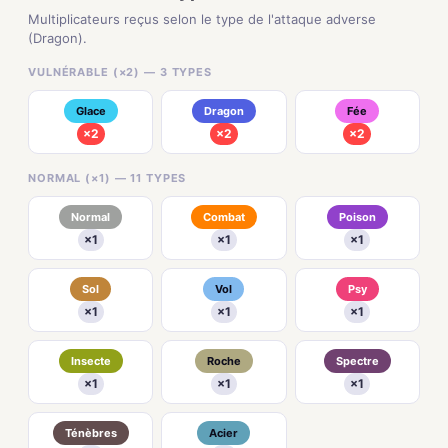
Multiplicateurs reçus selon le type de l'attaque adverse
(Dragon).
VULNÉRABLE (×2) — 3 TYPES
Glace
Dragon
Fée
×2
×2
×2
NORMAL (×1) — 11 TYPES
Normal
Combat
Poison
×1
×1
×1
Sol
Vol
Psy
×1
×1
×1
Insecte
Roche
Spectre
×1
×1
×1
Ténèbres
Acier