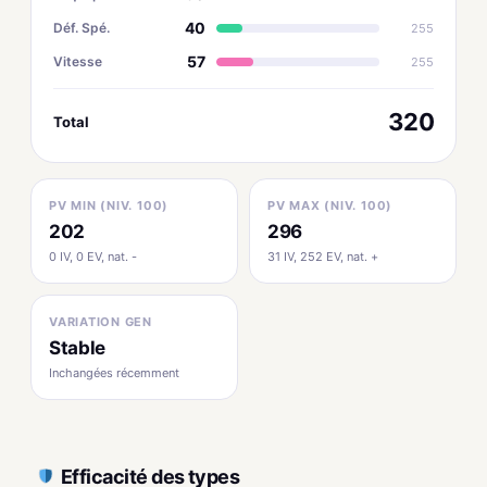
40
Déf. Spé.
255
57
Vitesse
255
320
Total
PV MIN (NIV. 100)
PV MAX (NIV. 100)
202
296
0 IV, 0 EV, nat. -
31 IV, 252 EV, nat. +
VARIATION GEN
Stable
Inchangées récemment
Efficacité des types