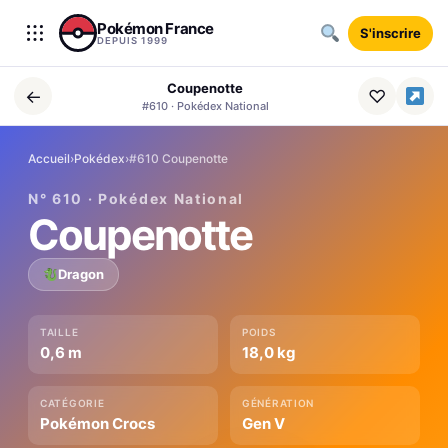
Aller au contenu
Pokémon France
S'inscrire
DEPUIS 1999
Coupenotte
←
♡
#610 · Pokédex National
Accueil
›
Pokédex
›
#610 Coupenotte
N° 610 · Pokédex National
Coupenotte
Dragon
TAILLE
POIDS
0,6 m
18,0 kg
CATÉGORIE
GÉNÉRATION
Pokémon Crocs
Gen V