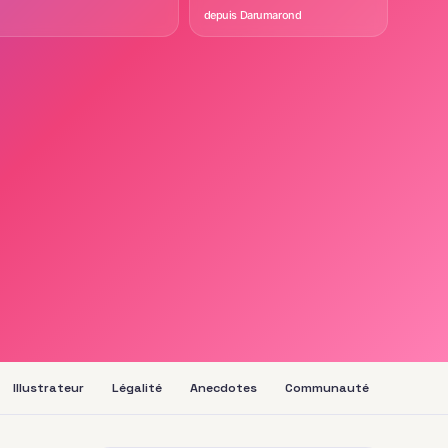
depuis Darumarond
Illustrateur
Légalité
Anecdotes
Communauté