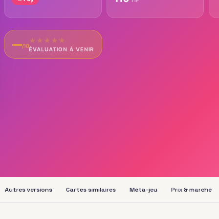
★
★
★
★
★
—
/10
ÉVALUATION À VENIR
Autres versions
Cartes similaires
Méta-jeu
Prix & marché