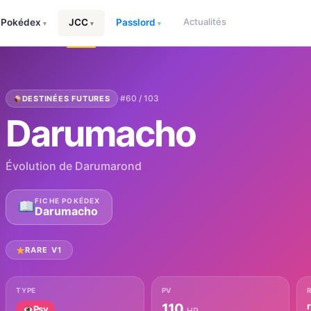
Actualités
Pokédex
JCC
Passlord
▾
▾
▾
·
#60 / 103
DESTINÉES FUTURES
Darumacho
Évolution de Darumarond
FICHE POKÉDEX
Darumacho
RARE V1
TYPE
PV
110
Psy
HP