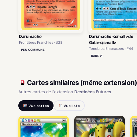
Darumacho
Darumacho <small>de
Galar</small>
Frontières Franchies · #28
Ténèbres Embrasées · #44
PEU COMMUNE
RARE V1
Cartes similaires (même extension
Autres cartes de l'extension
Destinées Futures
.
Vue cartes
Vue liste