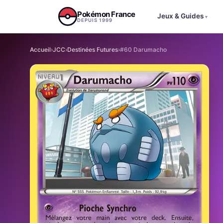
Aller au contenu
Pokémon France
Jeux & Guides
▾
DEPUIS 1999
Accueil
›
JCC
›
Destinées Futures
›
#60 Darumacho