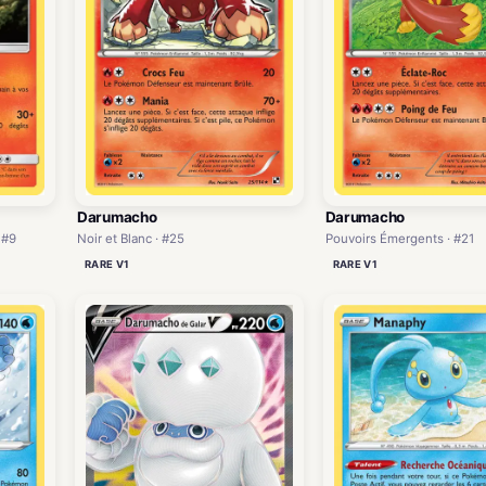
Darumacho
Darumacho
Noir et Blanc · #25
Pouvoirs Émergents · #21
 #9
RARE V1
RARE V1