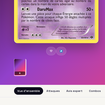
♡
R
Vue d'ensemble
Attaques
Avis expert
Combos