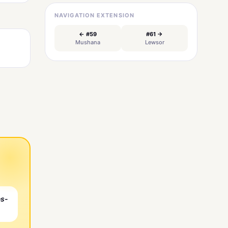
NAVIGATION EXTENSION
← #59
#61 →
Mushana
Lewsor
es-