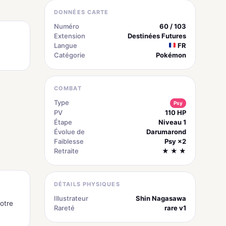
DONNÉES CARTE
Numéro
60 / 103
Extension
Destinées Futures
Langue
FR
Catégorie
Pokémon
COMBAT
Type
Psy
PV
110 HP
Étape
Niveau 1
Évolue de
Darumarond
Faiblesse
Psy ×2
Retraite
★ ★ ★
DÉTAILS PHYSIQUES
Illustrateur
Shin Nagasawa
otre
Rareté
rare v1