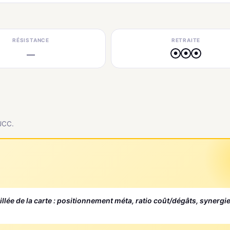
RÉSISTANCE
RETRAITE
—
●
●
●
 JCC.
aillée de la carte : positionnement méta, ratio coût/dégâts, synergi