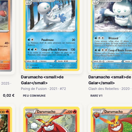
Darumacho <small>de
Darumacho <small>de
Galar</small>
Galar</small>
 2025 ·
Poing de Fusion · 2021 · #72
Clash des Rebelles · 2020 ·
0,02 €
PEU COMMUNE
RARE V1