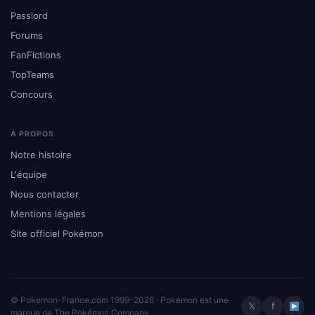
Passlord
Forums
FanFictions
TopTeams
Concours
À PROPOS
Notre histoire
L'équipe
Nous contacter
Mentions légales
Site officiel Pokémon
© Pokemon-France.com 1999–2026 · Pokémon est une
𝕏
f
marque de The Pokémon Company