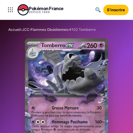
Aller au contenu
Pokémon France
S'inscrire
DEPUIS 1999
Accueil
›
JCC
›
Flammes Obsidiennes
›
#102 Tomberro