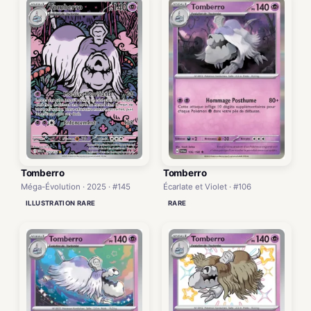
Tomberro
Tomberro
Écarlate et Violet · #106
Méga-Évolution · 2025 · #145
RARE
ILLUSTRATION RARE