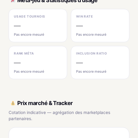
Méta-jeu & Statistiques d'usage
USAGE TOURNOIS
WIN RATE
—
—
Pas encore mesuré
Pas encore mesuré
RANK MÉTA
INCLUSION RATIO
—
—
Pas encore mesuré
Pas encore mesuré
Prix marché & Tracker
Cotation indicative — agrégation des marketplaces
partenaires.