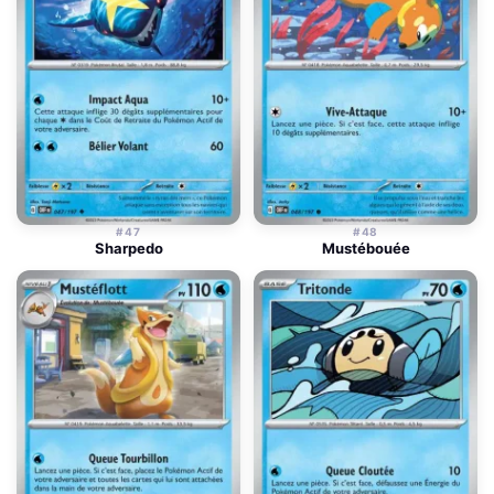
#47
#48
Sharpedo
Mustébouée