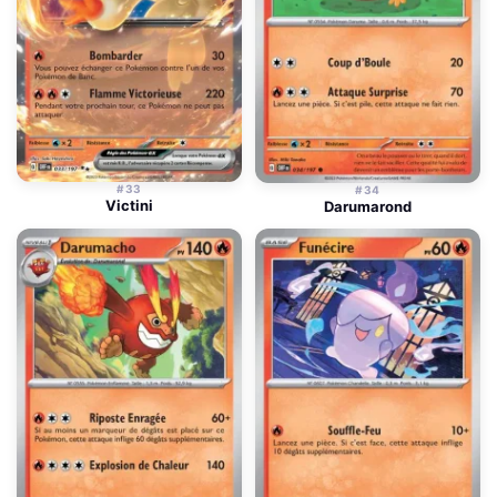
#33
#34
Victini
Darumarond