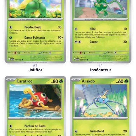
#3
#4
Joliflor
Insécateur