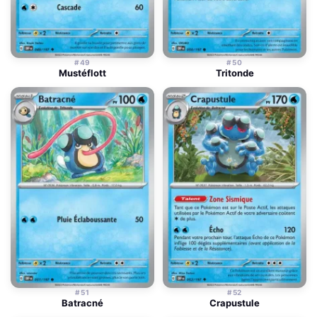
#49
#50
Mustéflott
Tritonde
#51
#52
Batracné
Crapustule