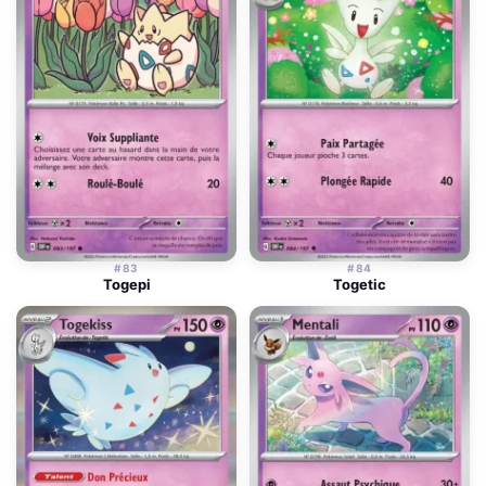
#83
#84
Togepi
Togetic