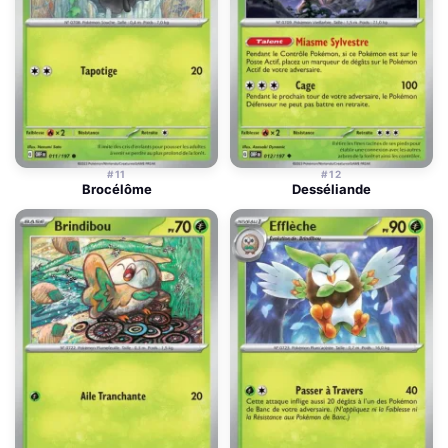
#11
#12
Brocélôme
Desséliande