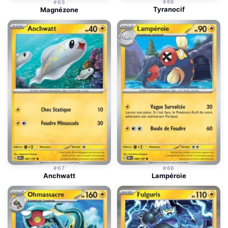
#66
#65
Tyranocif
Magnézone
#67
#68
Anchwatt
Lampéroie