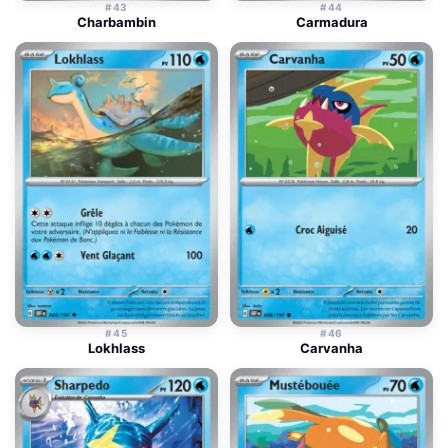
#43
#44
Charbambin
Carmadura
#45
#46
Lokhlass
Carvanha