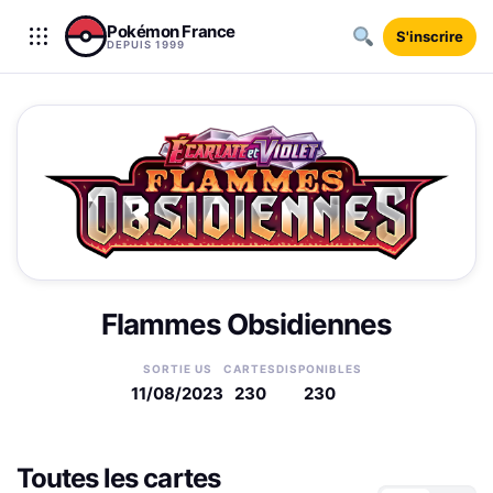
Aller au contenu
Pokémon France
S'inscrire
DEPUIS 1999
Flammes Obsidiennes
SORTIE US
CARTES
DISPONIBLES
11/08/2023
230
230
Toutes les cartes