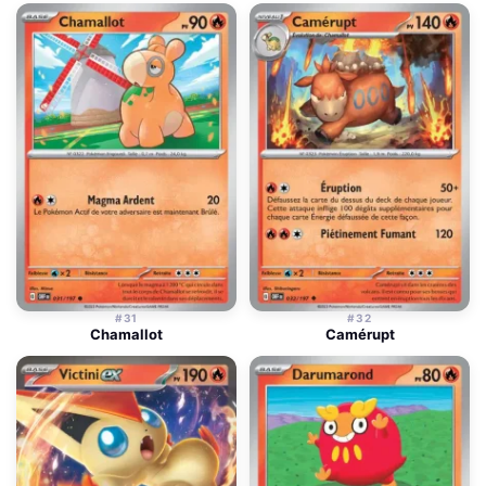
#31
#32
Chamallot
Camérupt