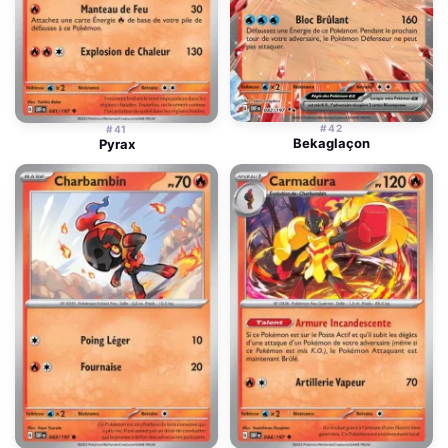
#42
#41
Bekaglaçon
Pyrax