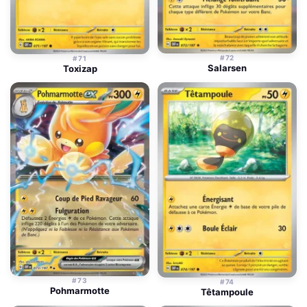
#72
#71
Salarsen
Toxizap
#73
#74
Pohmarmotte
Têtampoule