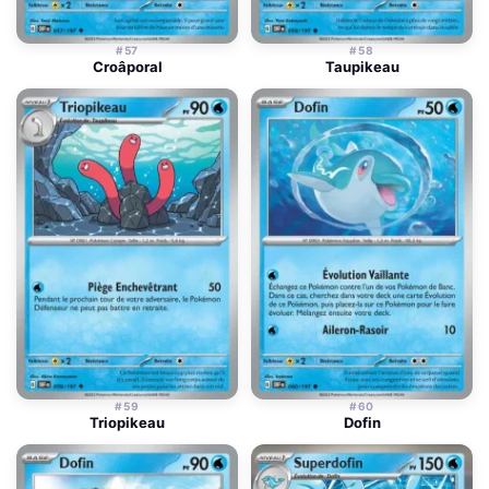
#57
#58
Croâporal
Taupikeau
#59
#60
Triopikeau
Dofin