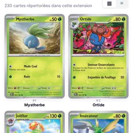
▦
≡
230 cartes répertoriées dans cette extension
Grille
List
#1
#2
Mystherbe
Ortide