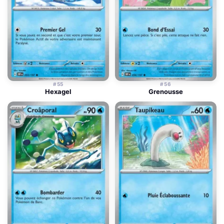
#55
#56
Hexagel
Grenousse