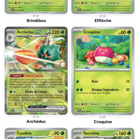
#13
#14
Brindibou
Efflèche
#15
#16
Archéduc
Croquine