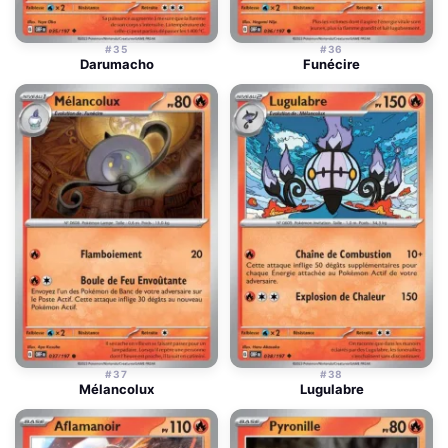
#35
#36
Darumacho
Funécire
#37
#38
Mélancolux
Lugulabre