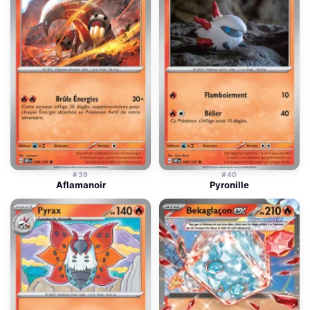
#39
#40
Aflamanoir
Pyronille