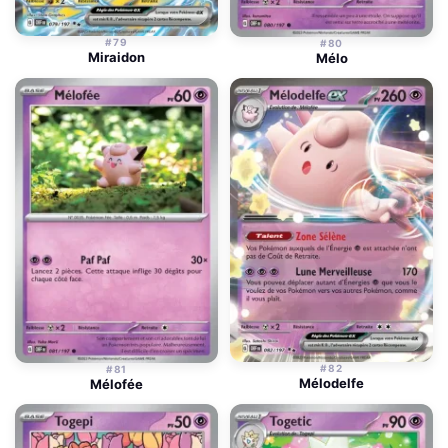
#79
#80
Miraidon
Mélo
#82
#81
Mélodelfe
Mélofée