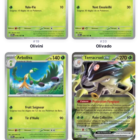
#19
#20
Olivini
Olivado