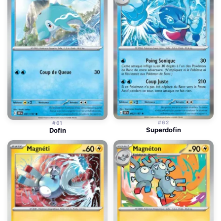
#62
#61
Superdofin
Dofin