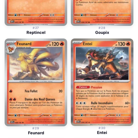
#27
#28
Reptincel
Goupix
#30
#29
Entei
Feunard