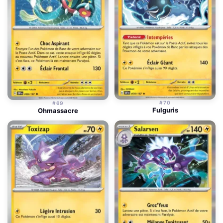
#70
#69
Fulguris
Ohmassacre