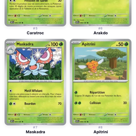
#5
#6
Caratroc
Arakdo
#7
#8
Maskadra
Apitrini