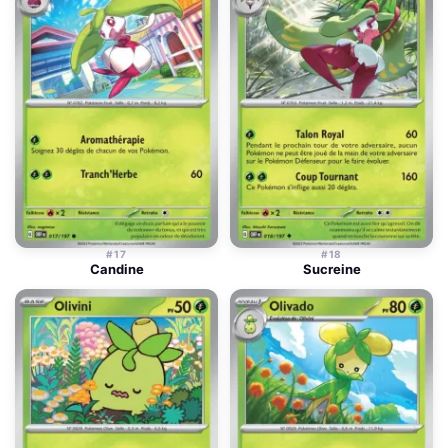
#17
#18
Candine
Sucreine