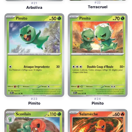
#22
#21
Terracruel
Arboliva
#23
#24
Pimito
Pimito