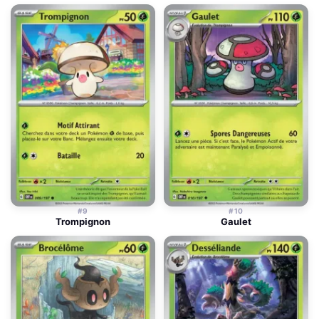
#9
#10
Trompignon
Gaulet