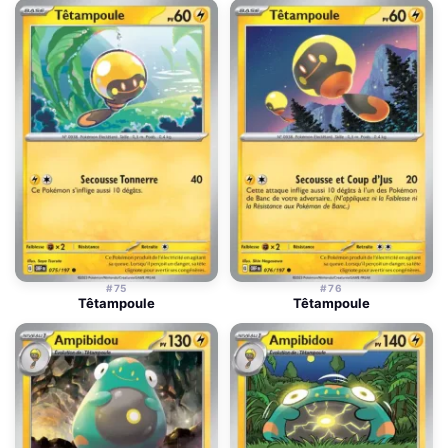
#75
#76
Têtampoule
Têtampoule