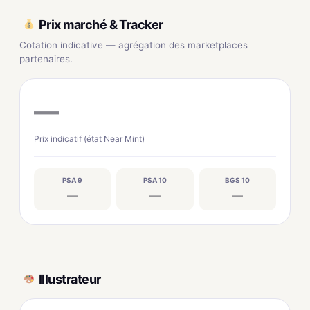
Prix marché & Tracker
Cotation indicative — agrégation des marketplaces
partenaires.
—
Prix indicatif (état Near Mint)
PSA 9
PSA 10
BGS 10
—
—
—
Illustrateur