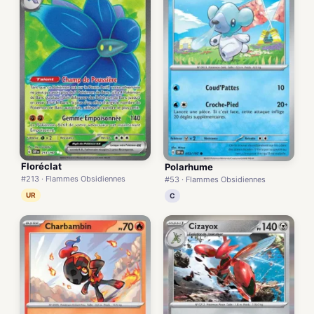
Floréclat
Polarhume
#213 · Flammes Obsidiennes
#53 · Flammes Obsidiennes
UR
C