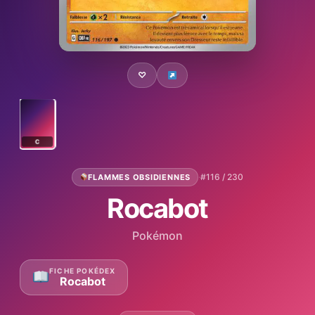
♡
C
·
#116 / 230
FLAMMES OBSIDIENNES
Rocabot
Pokémon
FICHE POKÉDEX
Rocabot