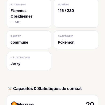
EXTENSION
NUMÉRO
Flammes
116 / 230
Obsidiennes
— · OBF
RARETÉ
CATÉGORIE
commune
Pokémon
ILLUSTRATION
Jerky
Capacités & Statistiques de combat
20
Morsure