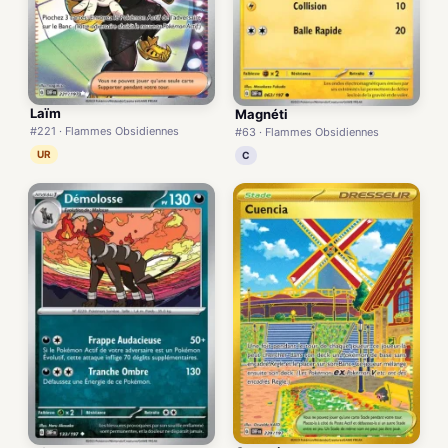
Laïm
Magnéti
#221 · Flammes Obsidiennes
#63 · Flammes Obsidiennes
UR
C