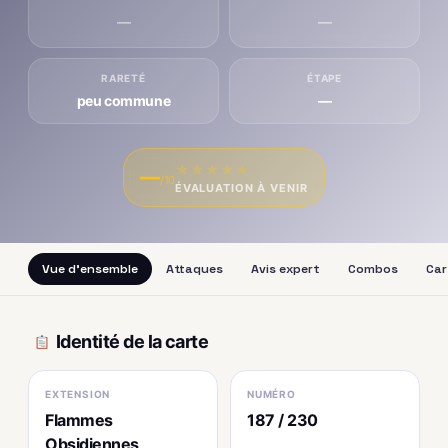
—
—
RARETÉ
ÉTAPE
peu commune
—
★
★
★
★
★
—
/10
ÉVALUATION À VENIR
Vue d'ensemble
Attaques
Avis expert
Combos
Car
Identité de la carte
EXTENSION
NUMÉRO
Flammes
187 / 230
Obsidiennes