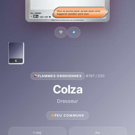
♡
C
·
#187 / 230
FLAMMES OBSIDIENNES
Colza
Dresseur
PEU COMMUNE
TYPE
PV