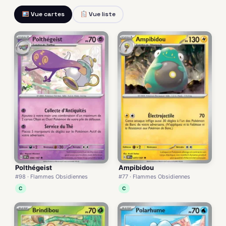
Vue cartes
Vue liste
Polthégeist
Ampibidou
#98 · Flammes Obsidiennes
#77 · Flammes Obsidiennes
C
C