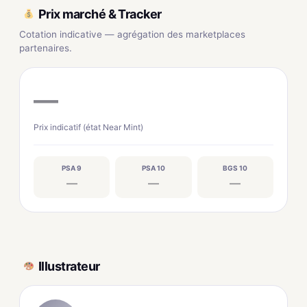
Prix marché & Tracker
Cotation indicative — agrégation des marketplaces
partenaires.
—
Prix indicatif (état Near Mint)
PSA 9
PSA 10
BGS 10
—
—
—
Illustrateur