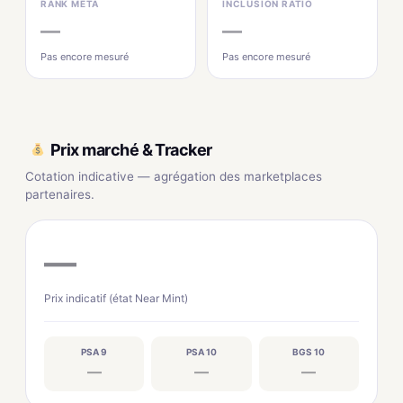
RANK MÉTA
INCLUSION RATIO
—
—
Pas encore mesuré
Pas encore mesuré
Prix marché & Tracker
Cotation indicative — agrégation des marketplaces
partenaires.
—
Prix indicatif (état Near Mint)
PSA 9
PSA 10
BGS 10
—
—
—