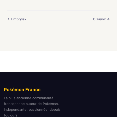
← Embrylex
Cizayox →
Pokémon France
La plus ancienne communauté
francophone autour de Pokémon.
Indépendante, passionnée, depuis
toujours.