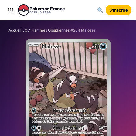
Aller au contenu
Pokémon France
S'inscrire
DEPUIS 1999
Accueil
›
JCC
›
Flammes Obsidiennes
›
#204 Malosse