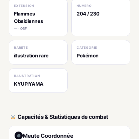
EXTENSION
NUMÉRO
Flammes
204 / 230
Obsidiennes
— · OBF
RARETÉ
CATÉGORIE
illustration rare
Pokémon
ILLUSTRATION
KYUPIYAMA
Capacités & Statistiques de combat
Meute Coordonnée