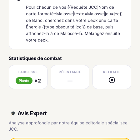
Pour chacun de vos {{Requête JCC|Nom de
carte formaté::Malosse|texte=Malosse|jeu=jcc}}
de Banc, cherchez dans votre deck une carte
Énergie {{type|obscurité|jcci}} de base, puis
attachez-la à ce Malosse-là. Mélangez ensuite
votre deck.
Statistiques de combat
FAIBLESSE
RÉSISTANCE
RETRAITE
×2
—
●
Plante
Avis Expert
Analyse approfondie par notre équipe éditoriale spécialisée
JCC.