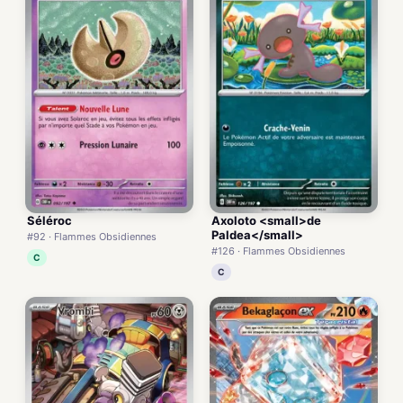
Séléroc
Axoloto <small>de
Paldea</small>
#92 · Flammes Obsidiennes
#126 · Flammes Obsidiennes
C
C