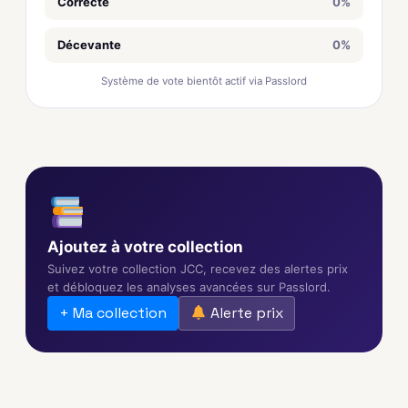
Correcte
0%
Décevante
0%
Système de vote bientôt actif via Passlord
Ajoutez à votre collection
Suivez votre collection JCC, recevez des alertes prix
et débloquez les analyses avancées sur Passlord.
+ Ma collection
Alerte prix