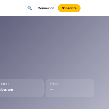
Connexion
S'inscrire
RARETÉ
ÉTAPE
ltra rare
—