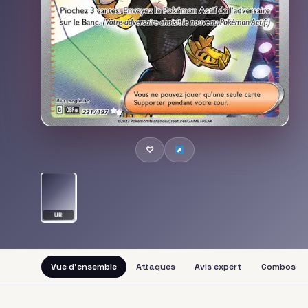
♡
UR
Vue d'ensemble
Attaques
Avis expert
Combos