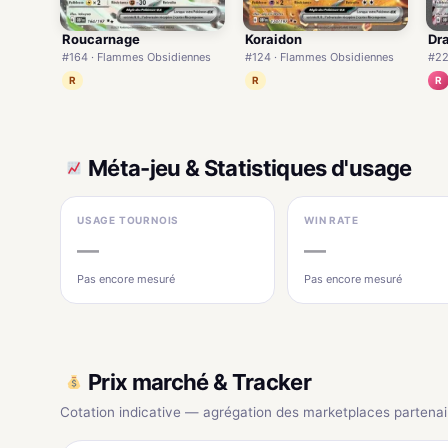
Roucarnage
Koraidon
Dr
#164 · Flammes Obsidiennes
#124 · Flammes Obsidiennes
#22
R
R
R
Méta-jeu & Statistiques d'usage
USAGE TOURNOIS
WIN RATE
—
—
Pas encore mesuré
Pas encore mesuré
Prix marché & Tracker
Cotation indicative — agrégation des marketplaces partenai