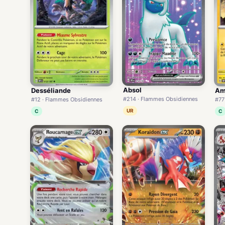
Absol
Desséliande
Am
#214 · Flammes Obsidiennes
#12 · Flammes Obsidiennes
#77
UR
C
C