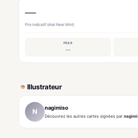
—
Prix indicatif (état Near Mint)
PSA 9
—
Illustrateur
nagimiso
N
Découvrez les autres cartes signées par
nagimi