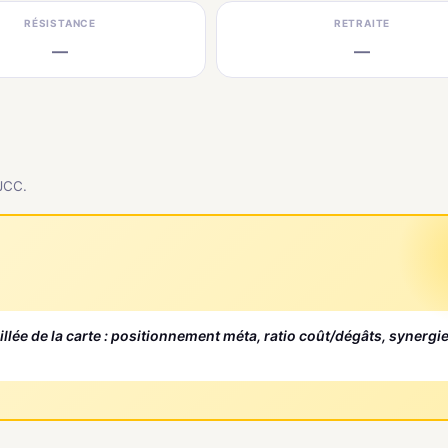
RÉSISTANCE
RETRAITE
—
—
 JCC.
aillée de la carte : positionnement méta, ratio coût/dégâts, synergi