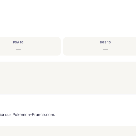
PSA 10
BGS 10
—
—
so
sur Pokemon-France.com.