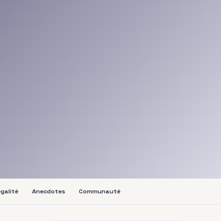
galité
Anecdotes
Communauté