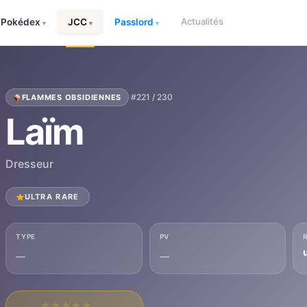
Actualités
Pokédex
JCC
Passlord
▾
▾
▾
·
#221 / 230
FLAMMES OBSIDIENNES
Laïm
Dresseur
ULTRA RARE
TYPE
PV
u
—
—
★
★
★
★
★