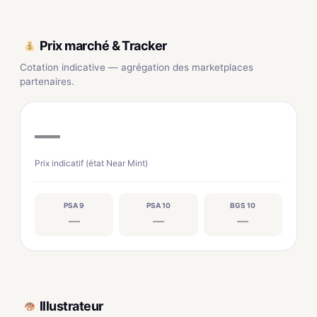
Prix marché & Tracker
Cotation indicative — agrégation des marketplaces
partenaires.
—
Prix indicatif (état Near Mint)
PSA 9
PSA 10
BGS 10
—
—
—
Illustrateur