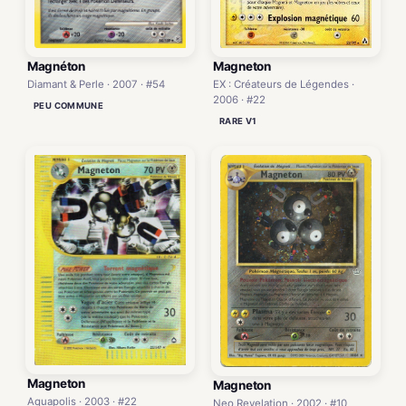
Magneton
Magnéton
EX : Créateurs de Légendes ·
Diamant & Perle · 2007 · #54
2006 · #22
PEU COMMUNE
RARE V1
Magneton
Magneton
Aquapolis · 2003 · #22
Neo Revelation · 2002 · #10