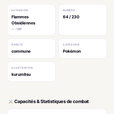
EXTENSION
NUMÉRO
Flammes
64 / 230
Obsidiennes
— · OBF
RARETÉ
CATÉGORIE
commune
Pokémon
ILLUSTRATION
kurumitsu
Capacités & Statistiques de combat