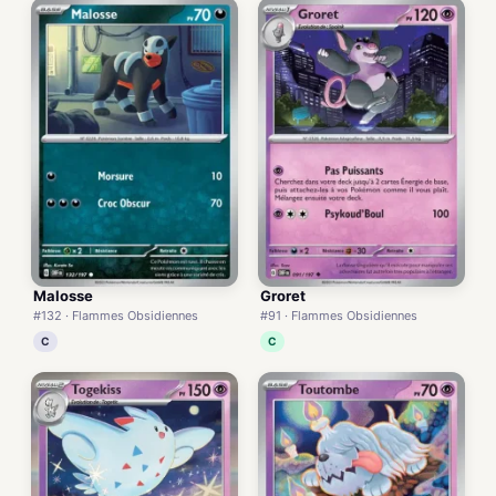
Malosse
Groret
#132 · Flammes Obsidiennes
#91 · Flammes Obsidiennes
C
C