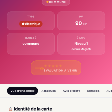
COMMUNE
TYPE
PV
90
● électrique
HP
RARETÉ
ÉTAPE
commune
Niveau 1
depuis Magnéti
★
★
★
★
★
—
/10
ÉVALUATION À VENIR
Vue d'ensemble
Attaques
Avis expert
Combos
Aut
Identité de la carte