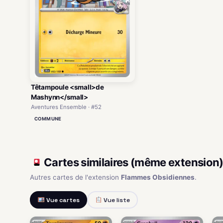
Têtampoule <small>de
Mashynn</small>
Aventures Ensemble · #52
COMMUNE
Cartes similaires (même extension
Autres cartes de l'extension
Flammes Obsidiennes
.
Vue cartes
Vue liste