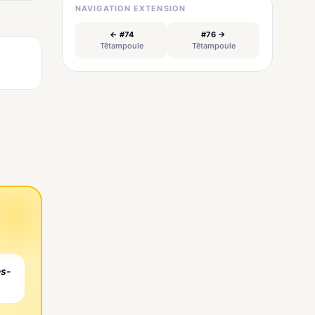
NAVIGATION EXTENSION
← #74
#76 →
Têtampoule
Têtampoule
es-