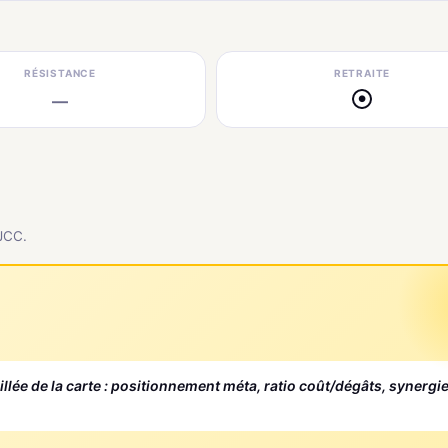
RÉSISTANCE
RETRAITE
—
●
 JCC.
aillée de la carte : positionnement méta, ratio coût/dégâts, synergi