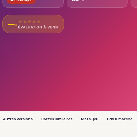
★
★
★
★
★
—
/10
ÉVALUATION À VENIR
Autres versions
Cartes similaires
Méta-jeu
Prix & marché