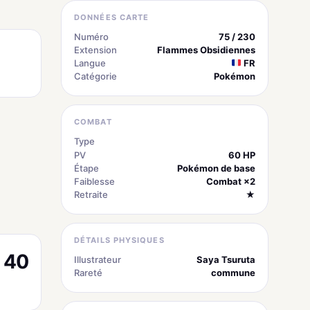
DONNÉES CARTE
Numéro
75 / 230
Extension
Flammes Obsidiennes
Langue
FR
Catégorie
Pokémon
COMBAT
Type
électrique
PV
60 HP
Étape
Pokémon de base
Faiblesse
Combat ×2
Retraite
★
DÉTAILS PHYSIQUES
40
Illustrateur
Saya Tsuruta
Rareté
commune