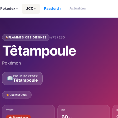
Actualités
Pokédex
JCC
Passlord
▾
▾
▾
·
#75 / 230
FLAMMES OBSIDIENNES
Têtampoule
Pokémon
FICHE POKÉDEX
Têtampoule
COMMUNE
TYPE
PV
60
● électrique
HP