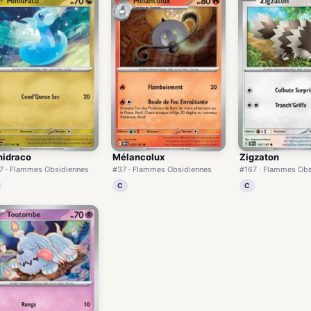
nidraco
Mélancolux
Zigzaton
7 · Flammes Obsidiennes
#37 · Flammes Obsidiennes
#167 · Flammes Obs
C
C