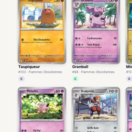
Taupiqueur
Granbull
Mi
#103 · Flammes Obsidiennes
#88 · Flammes Obsidiennes
#15
C
C
C