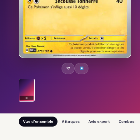
♡
C
Vue d'ensemble
Attaques
Avis expert
Combos