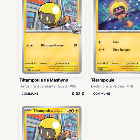
Têtampoule de Mashynn
Têtampoule
Héros Transcendants · 2026 · #69
Évolutions à Paldea · #78
0,02 €
COMMUNE
COMMUNE