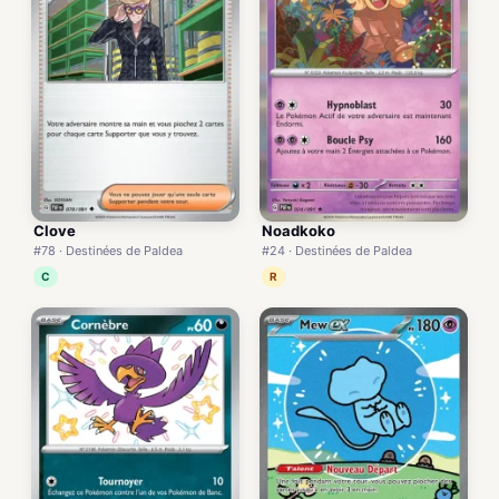
Clove
Noadkoko
#78 · Destinées de Paldea
#24 · Destinées de Paldea
C
R