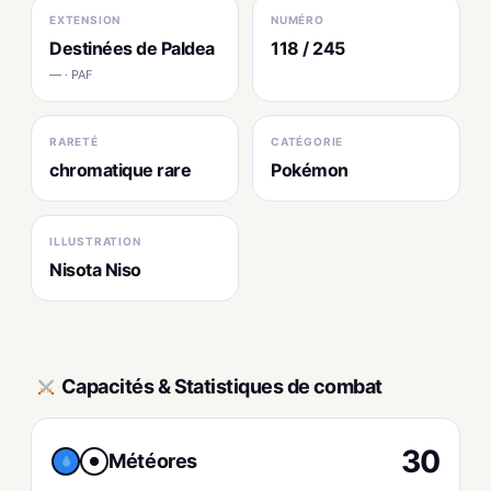
EXTENSION
NUMÉRO
Destinées de Paldea
118 / 245
— · PAF
RARETÉ
CATÉGORIE
chromatique rare
Pokémon
ILLUSTRATION
Nisota Niso
Capacités & Statistiques de combat
30
Météores
●