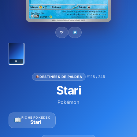
♡
R
·
#118 / 245
DESTINÉES DE PALDEA
Stari
Pokémon
FICHE POKÉDEX
Stari