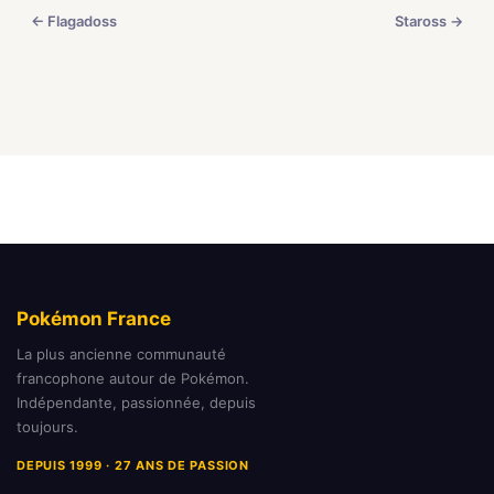
← Flagadoss
Staross →
Pokémon France
La plus ancienne communauté
francophone autour de Pokémon.
Indépendante, passionnée, depuis
toujours.
DEPUIS 1999 · 27 ANS DE PASSION