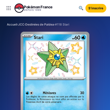
Aller au contenu
Pokémon France
S'inscrire
DEPUIS 1999
Accueil
›
JCC
›
Destinées de Paldea
›
#118 Stari