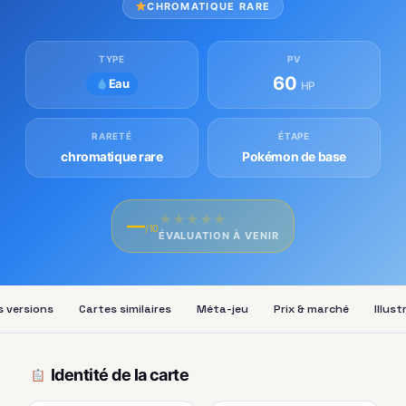
CHROMATIQUE RARE
TYPE
PV
60
Eau
HP
RARETÉ
ÉTAPE
chromatique rare
Pokémon de base
★
★
★
★
★
—
/10
ÉVALUATION À VENIR
s versions
Cartes similaires
Méta-jeu
Prix & marché
Illus
Identité de la carte