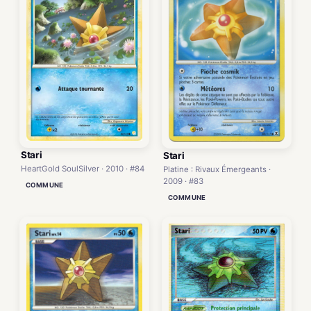
Stari
Stari
HeartGold SoulSilver · 2010 · #84
Platine : Rivaux Émergeants ·
2009 · #83
COMMUNE
COMMUNE