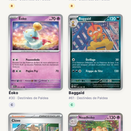
R
R
Éoko
Baggaïd
#30 · Destinées de Paldea
#61 · Destinées de Paldea
C
C