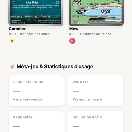
Cornèbre
Mew
#181 · Destinées de Paldea
#232 · Destinées de Paldea
R
R
Méta-jeu & Statistiques d'usage
USAGE TOURNOIS
WIN RATE
—
—
Pas encore mesuré
Pas encore mesuré
RANK MÉTA
INCLUSION RATIO
—
—