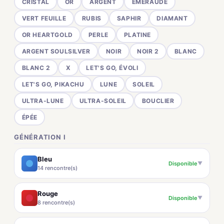
CRISTAL
OR
ARGENT
ÉMERAUDE
VERT FEUILLE
RUBIS
SAPHIR
DIAMANT
OR HEARTGOLD
PERLE
PLATINE
ARGENT SOULSILVER
NOIR
NOIR 2
BLANC
BLANC 2
X
LET'S GO, ÉVOLI
LET'S GO, PIKACHU
LUNE
SOLEIL
ULTRA-LUNE
ULTRA-SOLEIL
BOUCLIER
ÉPÉE
GÉNÉRATION I
Bleu
Disponible
▼
14 rencontre(s)
Rouge
Disponible
▼
8 rencontre(s)