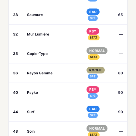
EAU
28
Saumure
65
SPÉ
PSY
32
Mur Lumière
—
STAT
NORMAL
35
Copie-Type
—
STAT
ROCHE
36
Rayon Gemme
80
SPÉ
PSY
40
Psyko
90
SPÉ
EAU
44
Surf
90
SPÉ
NORMAL
48
Soin
—
STAT