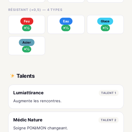
RÉSISTANT (×0,5) — 4 TYPES
Feu
Eau
Glace
×½
×½
×½
Acier
×½
Talents
Lumiattirance
TALENT 1
Augmente les rencontres.
Médic Nature
TALENT 2
Soigne POKéMON changeant.