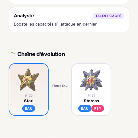
Analyste
TALENT CACHÉ
Booste les capacités s’il attaque en dernier.
Chaîne d'évolution
Pierre Eau
→
#120
#121
Stari
Staross
EAU
EAU
PSY