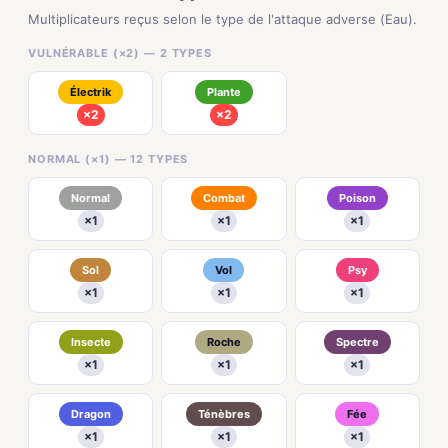
Multiplicateurs reçus selon le type de l'attaque adverse (Eau).
VULNÉRABLE (×2) — 2 TYPES
Électrik
Plante
×2
×2
NORMAL (×1) — 12 TYPES
Normal
Combat
Poison
×1
×1
×1
Sol
Vol
Psy
×1
×1
×1
Insecte
Roche
Spectre
×1
×1
×1
Dragon
Ténèbres
Fée
×1
×1
×1