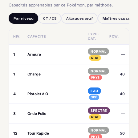
Capacités apprenables par ce Pokémon, par méthode.
Par niveau
CT / CS
Attaques œuf
Maîtres capacités
TYPE ·
NIV.
CAPACITÉ
POW.
CAT.
NORMAL
1
Armure
—
STAT
NORMAL
1
Charge
40
PHYS
EAU
4
Pistolet à O
40
SPÉ
SPECTRE
8
Onde Folie
—
STAT
NORMAL
12
Tour Rapide
50
PHYS