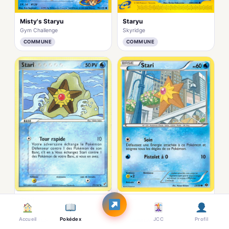
Misty's Staryu
Staryu
Gym Challenge
Skyridge
COMMUNE
COMMUNE
Stari
Stari
EX : Deoxys
Destinées Futures
Accueil
Pokédex
JCC
Profil
COMMUNE
COMMUNE