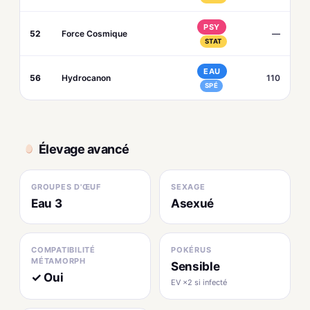
PSY
52
Force Cosmique
—
STAT
EAU
56
Hydrocanon
110
SPÉ
Élevage avancé
GROUPES D'ŒUF
SEXAGE
Eau 3
Asexué
COMPATIBILITÉ
POKÉRUS
MÉTAMORPH
Sensible
✓ Oui
EV ×2 si infecté