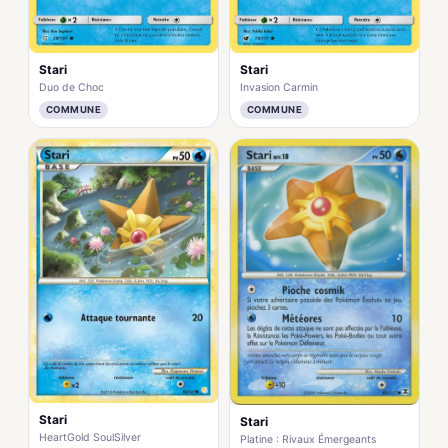
Stari
Stari
Duo de Choc
Invasion Carmin
COMMUNE
COMMUNE
Stari
Stari
HeartGold SoulSilver
Platine : Rivaux Émergeants