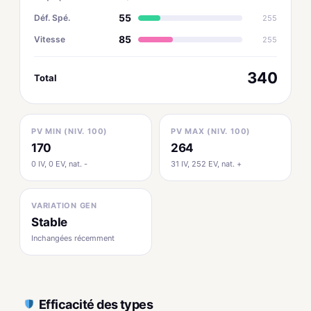
55
Déf. Spé.
255
85
Vitesse
255
340
Total
PV MIN (NIV. 100)
PV MAX (NIV. 100)
170
264
0 IV, 0 EV, nat. -
31 IV, 252 EV, nat. +
VARIATION GEN
Stable
Inchangées récemment
Efficacité des types