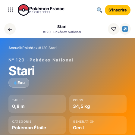
Aller au contenu
Pokémon France
S'inscrire
DEPUIS 1999
Stari
←
♡
#120 · Pokédex National
Accueil
›
Pokédex
›
#120 Stari
N° 120 · Pokédex National
Stari
Eau
TAILLE
POIDS
0,8 m
34,5 kg
CATÉGORIE
GÉNÉRATION
Pokémon Étoile
Gen I